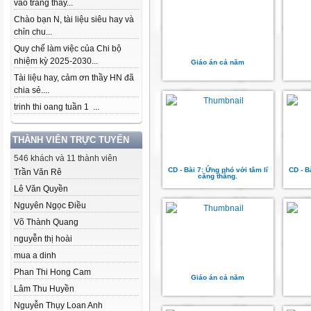
vào trang thầy...
Chào bạn N, tài liệu siêu hay và
chỉn chu...
Quy chế làm việc của Chi bộ
nhiệm kỳ 2025-2030...
Giáo án cả năm
Tài liệu hay, cảm ơn thầy HN đã
chia sẻ....
trinh thi oang tuần 1 ...
THÀNH VIÊN TRỰC TUYẾN
546 khách và 11 thành viên
CD - Bài 7: Ứng phó với tâm lí
CD - B
Trần Văn Rê
căng thẳng.
Lê Văn Quyền
Nguyên Ngọc Điều
Võ Thành Quang
nguyễn thị hoài
mua a dinh
Phan Thi Hong Cam
Giáo án cả năm
Lâm Thu Huyền
Nguyễn Thụy Loan Anh