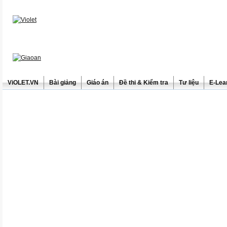
ViOLET.VN
Bài giảng
Giáo án
Đề thi & Kiểm tra
Tư liệu
E-Lea