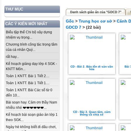
THƯ MỤC
Danh sách giáo án của "GDCD 7"
Gốc
>
Trung học cơ sở
>
Cánh D
CÁC Ý KIẾN MỚI NHẤT
GDCD 7
> (22 bài)
Biểu tập thể Chi bộ xây dựng
nhiệm vụ trọng...
Chương trình công tác trọng tâm
của cá nhân Quý...
rất hay...
Kế hoạch giảng dạy lớp 4 SGK -
CD - Bài 2. Bảo tồn di sản văn
Bài 
KNTT Môn...
hóa
Toán 1 KNTT. Bài 1 Tiết 2....
Toán 1 KNTT. Bài 1 Tiết 1....
Toán 1 KNTT. Bài Các số từ 0
đến 10...
Bài soạn hay. Cảm ơn thầy Nam
nhiều nhé ❤️❤️❤️❤️❤️❤️...
CD - Bài 3. Quan tâm, cảm
Kế hoạch bài soạn giáo án lớp 1
thông và chia sẻ
theo SGK...
Ngày hè không biết đi đâu chơi,