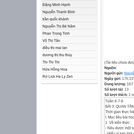
Đặng Minh Hạnh
Nguyễn Thanh Bình
trần quốc khánh
Nguyễn Thị Bé Năm
Phan Trong Tinh
Võ Thị Tân
điều thị mai lan
dương thị thu thúy
Thi Thi Thi
(
Tài liệu chưa đư
Nguồn:
Hứa Hồng Hoa
Người gửi:
Nguyễ
Rơ Lick Ha Ly Zen
Ngày gửi:
17h:23
Dung lượng:
167
Số lượt tải:
13
Số lượt thích:
1 n
Tuần 6-7-8
BÀI 3: QUAN TÂM
Thời gian thực hiện
I. Mục tiêu bài học
1. Về kiến thức:
- Nêu được một số
- Hiểu vì sao mọi