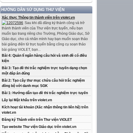
HƯỚNG DẪN SỬ DỤNG THƯ VIỆN
Xác thực Thông tin thành viên trên violet.vn
Sau khi đã đăng ký thành công và trở
thành thành viên của Thư viện trực tuyến, nếu bạn
muốn tạo trang riêng cho Trường, Phòng Giáo dục, Sở
Giáo dục, cho cá nhân mình hay bạn muốn soạn thảo
bài giảng điện tử trực tuyến bằng công cụ soạn thảo
bài giảng ViOLET, bạn...
Bài 4: Quản lí ngân hàng câu hỏi và sinh đề có điều
kiện
Bài 3: Tạo đề thi trắc nghiệm trực tuyến dạng chọn
một đáp án đúng
Bài 2: Tạo cây thư mục chứa câu hỏi trắc nghiệm
đồng bộ với danh mục SGK
Bài 1: Hướng dẫn tạo đề thi trắc nghiệm trực tuyến
Lấy lại Mật khẩu trên violet.vn
Kích hoạt tài khoản (Xác nhận thông tin liên hệ) trên
violet.vn
Đăng ký Thành viên trên Thư viện ViOLET
Tạo website Thư viện Giáo dục trên violet.vn