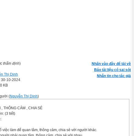
ợc thẩm định
)
Nhấn vào đây để tải về
Báo tài liệu có sai sót
n Thị Dinh
Nhắn tin cho tác giả
' 30-10-2024
.0 KB
gười (
Nguyễn Thị Dinh
)
 , THÔNG CẢM , CHIA SẺ
: (3 tiết)
:
 việc làm để quan tâm, thông cảm, chia sẻ với người khác.
 người phải quan tâm, thông cảm, chia sẻ với nhau.