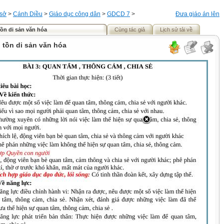
 sở
>
Cánh Diều
>
Giáo dục công dân
>
GDCD 7
>
Đưa giáo án lên
tồn di sản văn hóa
Cùng tác giả
Lịch sử tải về
o tồn di sản văn hóa