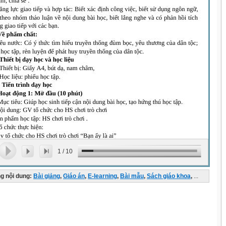
1
/
10
g nội dung:
Bài giảng
,
Giáo án
,
E-learning
,
Bài mẫu
,
Sách giáo khoa
,
...