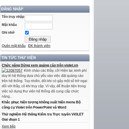
ĐĂNG NHẬP
Tên truy nhập
Mật khẩu
Ghi nhớ
Quên mật khẩu
ĐK thành viên
TIN TỨC THƯ VIỆN
Chức năng Dừng xem quảng cáo trên violet.vn
Kính chào các thầy, cô! Hiện tại, kinh phí
duy trì hệ thống dựa chủ yếu vào việc đặt quảng cáo
trên hệ thống. Tuy nhiên, đôi khi có gây một số trở ngại
đối với thầy, cô khi truy cập. Vì vậy, để thuận tiện trong
việc sử dụng thư viện hệ thống đã cung cấp chức
năng...
Khắc phục hiện tượng không xuất hiện menu Bộ
công cụ Violet trên PowerPoint và Word
Thử nghiệm Hệ thống Kiểm tra Trực tuyến ViOLET
Giai đoạn 1
Xem tiếp