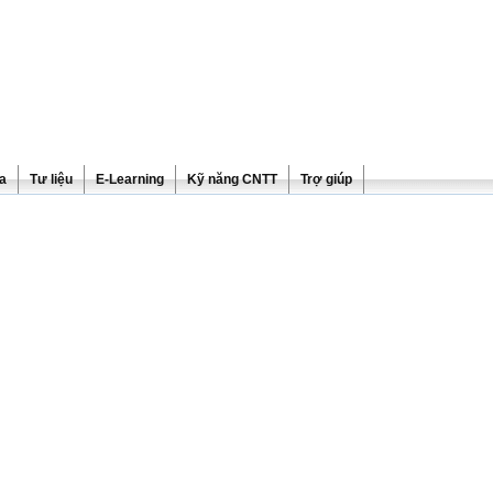
ra
Tư liệu
E-Learning
Kỹ năng CNTT
Trợ giúp