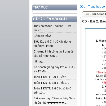
Gốc
>
Trung học cơ
THƯ MỤC
CD - Bài 2. Bảo 
CÁC Ý KIẾN MỚI NHẤT
CD - Bài 2. Bả
Thầy có bsach1 bài tập 10 và 11
mà có...
Cảm ơn thầy!...
Biểu tập thể Chi bộ xây dựng
nhiệm vụ trọng...
Chương trình công tác trọng tâm
của cá nhân Quý...
rất hay...
Kế hoạch giảng dạy lớp 4 SGK -
KNTT Môn...
Toán 1 KNTT. Bài 1 Tiết 2....
Toán 1 KNTT. Bài 1 Tiết 1....
Toán 1 KNTT. Bài Các số từ 0
đến 10...
Bài soạn hay. Cảm ơn thầy Nam
nhiều nhé ❤️❤️❤️❤️❤️❤️...