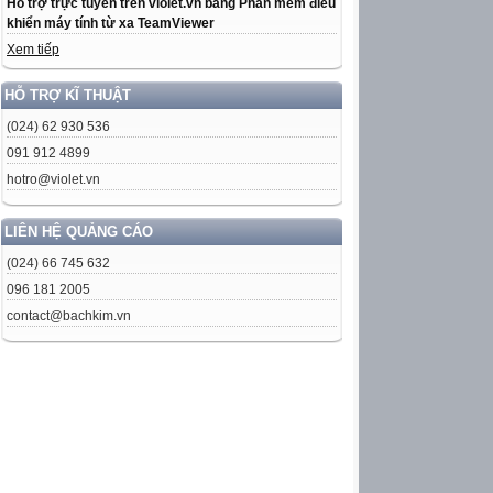
Hỗ trợ trực tuyến trên violet.vn bằng Phần mềm điều
khiển máy tính từ xa TeamViewer
Xem tiếp
HỖ TRỢ KĨ THUẬT
(024) 62 930 536
091 912 4899
hotro@violet.vn
LIÊN HỆ QUẢNG CÁO
(024) 66 745 632
096 181 2005
contact@bachkim.vn