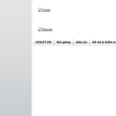
ViOLET.VN
Bài giảng
Giáo án
Đề thi & Kiểm t