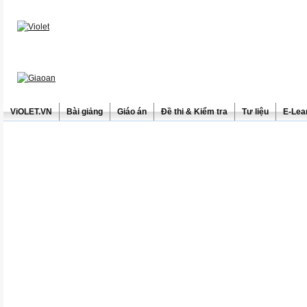
ViOLET.VN
Bài giảng
Giáo án
Đề thi & Kiểm tra
Tư liệu
E-Lea