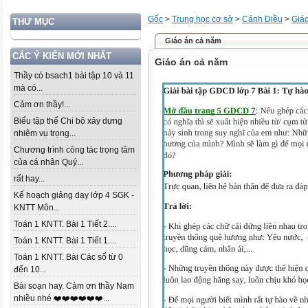
Gốc
>
Trung học cơ sở
>
Cánh Diều
>
Giá
THƯ MỤC
Giáo án cả năm
CÁC Ý KIẾN MỚI NHẤT
Giáo án cả năm
Thầy có bsach1 bài tập 10 và 11
mà có...
Cảm ơn thầy!...
Biểu tập thể Chi bộ xây dựng
nhiệm vụ trọng...
Chương trình công tác trọng tâm
của cá nhân Quý...
rất hay...
Kế hoạch giảng dạy lớp 4 SGK -
KNTT Môn...
Toán 1 KNTT. Bài 1 Tiết 2....
Toán 1 KNTT. Bài 1 Tiết 1....
Toán 1 KNTT. Bài Các số từ 0
đến 10...
Bài soạn hay. Cảm ơn thầy Nam
nhiều nhé ❤️❤️❤️❤️❤️❤️...