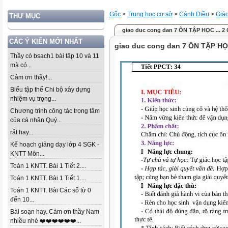
Gốc
>
Trung học cơ sở
>
Cánh Diều
>
Giá
THƯ MỤC
giao duc cong dan 7 ÔN TẬP HỌC ... 
CÁC Ý KIẾN MỚI NHẤT
giao duc cong dan 7 ÔN TẬP H
Thầy có bsach1 bài tập 10 và 11
mà có...
Cảm ơn thầy!...
Biểu tập thể Chi bộ xây dựng
nhiệm vụ trọng...
Chương trình công tác trọng tâm
của cá nhân Quý...
rất hay...
Kế hoạch giảng dạy lớp 4 SGK -
KNTT Môn...
Toán 1 KNTT. Bài 1 Tiết 2....
Toán 1 KNTT. Bài 1 Tiết 1....
Toán 1 KNTT. Bài Các số từ 0
đến 10...
Bài soạn hay. Cảm ơn thầy Nam
nhiều nhé ❤️❤️❤️❤️❤️❤️...