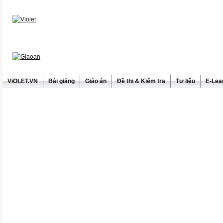
ViOLET.VN
Bài giảng
Giáo án
Đề thi & Kiểm tra
Tư liệu
E-Lea