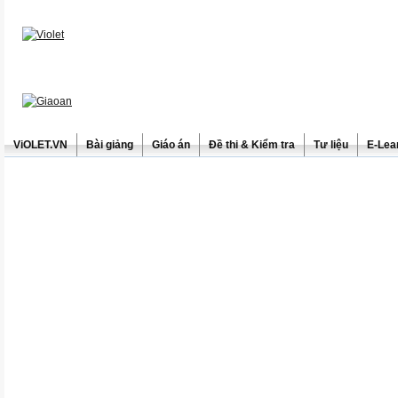
ViOLET.VN
Bài giảng
Giáo án
Đề thi & Kiểm tra
Tư liệu
E-Lea