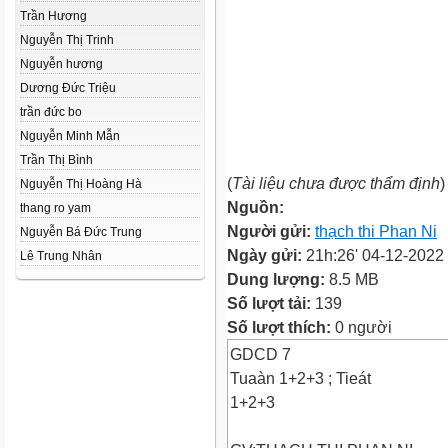
Trần Hương
Nguyễn Thị Trinh
Nguyễn hương
Dương Đức Triệu
trần đức bo
Nguyễn Minh Mẫn
Trần Thị Bình
(
Tài liệu chưa được thẩm định
)
Nguyễn Thị Hoàng Hà
Nguồn:
thang ro yam
Người gửi:
thạch thi Phan Ni
Nguyễn Bá Đức Trung
Ngày gửi:
21h:26' 04-12-2022
Lê Trung Nhân
Dung lượng:
8.5 MB
Số lượt tải:
139
Số lượt thích:
0 người
GDCD 7
Tuaàn 1+2+3 ; Tieát
1+2+3