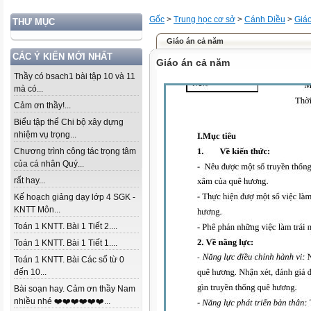
Gốc
>
Trung học cơ sở
>
Cánh Diều
>
Giá
THƯ MỤC
Giáo án cả năm
CÁC Ý KIẾN MỚI NHẤT
Giáo án cả năm
Thầy có bsach1 bài tập 10 và 11
mà có...
Cảm ơn thầy!...
Biểu tập thể Chi bộ xây dựng
nhiệm vụ trọng...
Chương trình công tác trọng tâm
của cá nhân Quý...
rất hay...
Kế hoạch giảng dạy lớp 4 SGK -
KNTT Môn...
Toán 1 KNTT. Bài 1 Tiết 2....
Toán 1 KNTT. Bài 1 Tiết 1....
Toán 1 KNTT. Bài Các số từ 0
đến 10...
Bài soạn hay. Cảm ơn thầy Nam
nhiều nhé ❤️❤️❤️❤️❤️❤️...