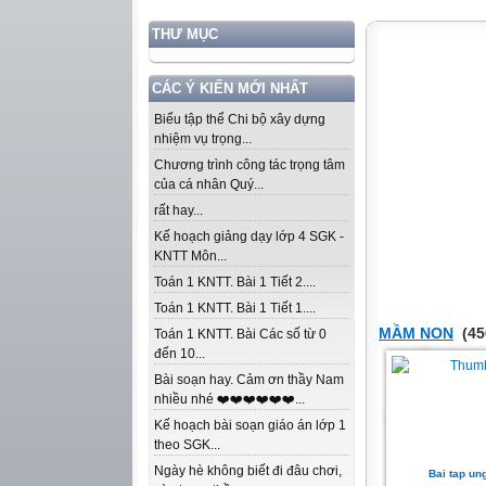
THƯ MỤC
CÁC Ý KIẾN MỚI NHẤT
Biểu tập thể Chi bộ xây dựng
nhiệm vụ trọng...
Chương trình công tác trọng tâm
của cá nhân Quý...
rất hay...
Kế hoạch giảng dạy lớp 4 SGK -
KNTT Môn...
Toán 1 KNTT. Bài 1 Tiết 2....
Toán 1 KNTT. Bài 1 Tiết 1....
MẦM NON
(45
Toán 1 KNTT. Bài Các số từ 0
đến 10...
Bài soạn hay. Cảm ơn thầy Nam
nhiều nhé ❤️❤️❤️❤️❤️❤️...
Kế hoạch bài soạn giáo án lớp 1
theo SGK...
Ngày hè không biết đi đâu chơi,
Bai tap un