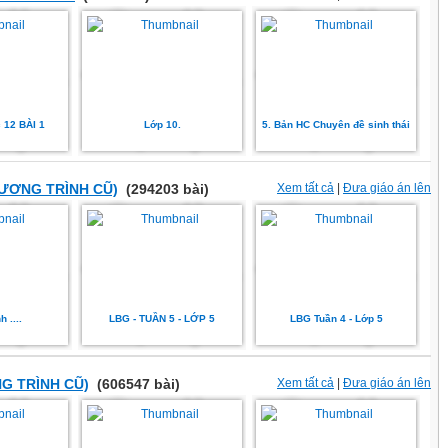
 12 BÀI 1
Lớp 10.
5. Bản HC Chuyên đề sinh thái
HƯƠNG TRÌNH CŨ)
(294203 bài)
Xem tất cả
|
Đưa giáo án lên
 ....
LBG - TUẦN 5 - LỚP 5
LBG Tuần 4 - Lớp 5
G TRÌNH CŨ)
(606547 bài)
Xem tất cả
|
Đưa giáo án lên