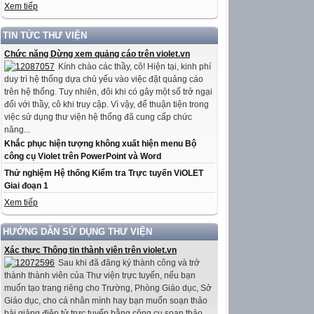
Xem tiếp
TIN TỨC THƯ VIỆN
Chức năng Dừng xem quảng cáo trên violet.vn
Kính chào các thầy, cô! Hiện tại, kinh phí
duy trì hệ thống dựa chủ yếu vào việc đặt quảng cáo
trên hệ thống. Tuy nhiên, đôi khi có gây một số trở ngại
đối với thầy, cô khi truy cập. Vì vậy, để thuận tiện trong
việc sử dụng thư viện hệ thống đã cung cấp chức
năng...
Khắc phục hiện tượng không xuất hiện menu Bộ
công cụ Violet trên PowerPoint và Word
Thử nghiệm Hệ thống Kiểm tra Trực tuyến ViOLET
Giai đoạn 1
Xem tiếp
HƯỚNG DẪN SỬ DỤNG THƯ VIỆN
Xác thực Thông tin thành viên trên violet.vn
Sau khi đã đăng ký thành công và trở
thành thành viên của Thư viện trực tuyến, nếu bạn
muốn tạo trang riêng cho Trường, Phòng Giáo dục, Sở
Giáo dục, cho cá nhân mình hay bạn muốn soạn thảo
bài giảng điện tử trực tuyến bằng công cụ soạn thảo