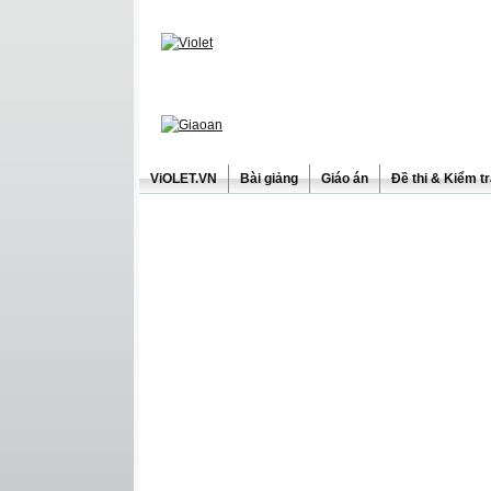
ViOLET.VN
Bài giảng
Giáo án
Đề thi & Kiểm t