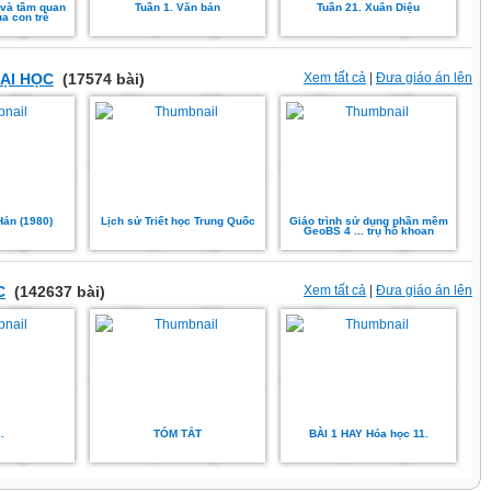
 và tầm quan
Tuần 1. Văn bản
Tuần 21. Xuân Diệu
ủa con trẻ
ẠI HỌC
(17574 bài)
Xem tất cả
|
Đưa giáo án lên
Hán (1980)
Lịch sử Triết học Trung Quốc
Giáo trình sử dụng phần mềm
GeoBS 4 ... trụ hố khoan
C
(142637 bài)
Xem tất cả
|
Đưa giáo án lên
.
TÓM TẮT
BÀI 1 HAY Hóa học 11.