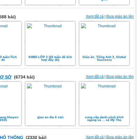
588 bài)
Xem tất cả
|
Đưa giáo án lên
35 tuần-Tích
KHBD LỚP 2 (35 tuần đã tích
Giáo án_Tiếng Anh 3_Global
 đủ
hợp đầy đủ)
Succeess
CƠ SỞ
(6734 bài)
Xem tất cả
|
Đưa giáo án lên
hang khuyen
giao an dia 6 ctst
cung cấp danh sách trích
2026
ngang và ... xã Mỹ Thọ
PHỔ THÔNG
(2330 bài)
Xem tất cả
|
Đưa giáo án lên