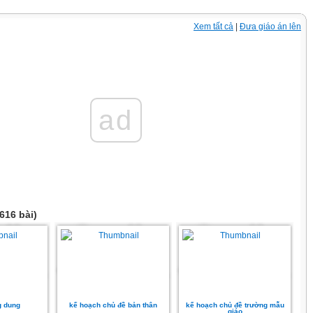
Xem tất cả
|
Đưa giáo án lên
ad
616 bài)
g dung
kế hoạch chủ đề bản thân
kế hoạch chủ đề trường mẫu
giáo