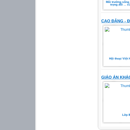
Môi trường sống
trọng đối ... c
CAO ĐẲNG - Đ
Hội thoại Việt 
GIÁO ÁN KHÁ
Lớp 8