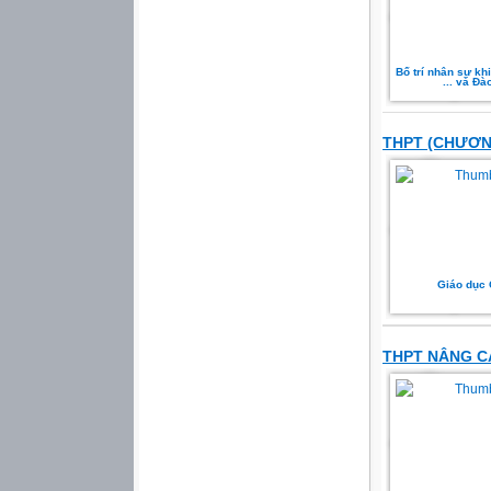
Bố trí nhân sự kh
... và Đà
THPT (CHƯƠN
Giáo dục
THPT NÂNG C