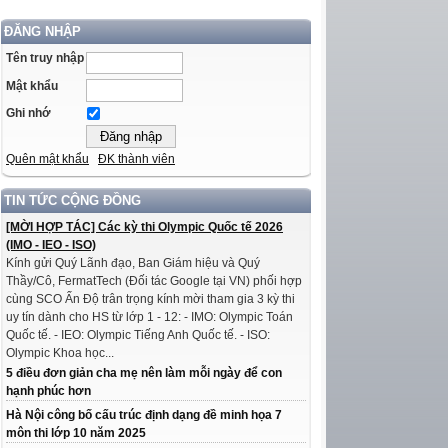
ĐĂNG NHẬP
Tên truy nhập
Mật khẩu
Ghi nhớ
Quên mật khẩu
ĐK thành viên
TIN TỨC CỘNG ĐỒNG
[MỜI HỢP TÁC] Các kỳ thi Olympic Quốc tế 2026
(IMO - IEO - ISO)
Kính gửi Quý Lãnh đạo, Ban Giám hiệu và Quý
Thầy/Cô, FermatTech (Đối tác Google tại VN) phối hợp
cùng SCO Ấn Độ trân trọng kính mời tham gia 3 kỳ thi
uy tín dành cho HS từ lớp 1 - 12: - IMO: Olympic Toán
Quốc tế. - IEO: Olympic Tiếng Anh Quốc tế. - ISO:
Olympic Khoa học...
5 điều đơn giản cha mẹ nên làm mỗi ngày để con
hạnh phúc hơn
Hà Nội công bố cấu trúc định dạng đề minh họa 7
môn thi lớp 10 năm 2025