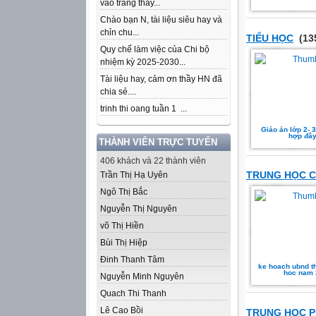
vào trang thầy...
Chào bạn N, tài liệu siêu hay và
chỉn chu...
TIỂU HỌC
(13
Quy chế làm việc của Chi bộ
nhiệm kỳ 2025-2030...
Tài liệu hay, cảm ơn thầy HN đã
chia sẻ....
trinh thi oang tuần 1 ...
Giáo án lớp 2- 
hợp đầy
THÀNH VIÊN TRỰC TUYẾN
406 khách và 22 thành viên
TRUNG HỌC 
Trần Thị Hạ Uyên
Ngô Thị Bắc
Nguyễn Thị Nguyên
võ Thị Hiền
Bùi Thị Hiệp
Đinh Thanh Tâm
ke hoach ubnd t
hoc nam 
Nguyễn Minh Nguyên
Quach Thi Thanh
Lê Cao Bồi
TRUNG HỌC 