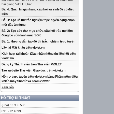
bài giảng ViOLET, bạn...
Bài 4: Quản lí ngân hàng câu hỏi và sinh đề có điều
kiện
Bài 3: Tạo đề thi trắc nghiệm trực tuyến dạng chọn
một đáp án đúng
Bài 2: Tạo cây thư mục chứa câu hỏi trắc nghiệm
đồng bộ với danh mục SGK
Bài 1: Hướng dẫn tạo đề thi trắc nghiệm trực tuyến
Lấy lại Mật khẩu trên violet.vn
Kích hoạt tài khoản (Xác nhận thông tin liên hệ) trên
violet.vn
Đăng ký Thành viên trên Thư viện ViOLET
Tạo website Thư viện Giáo dục trên violet.vn
Hỗ trợ trực tuyến trên violet.vn bằng Phần mềm điều
khiển máy tính từ xa TeamViewer
Xem tiếp
HỖ TRỢ KĨ THUẬT
(024) 62 930 536
091 912 4899