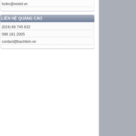
hotro@violet.vn
LIÊN HỆ QUẢNG CÁO
(024) 66 745 632
096 181 2005
contact@bachkim.vn