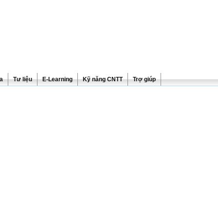
ra
Tư liệu
E-Learning
Kỹ năng CNTT
Trợ giúp