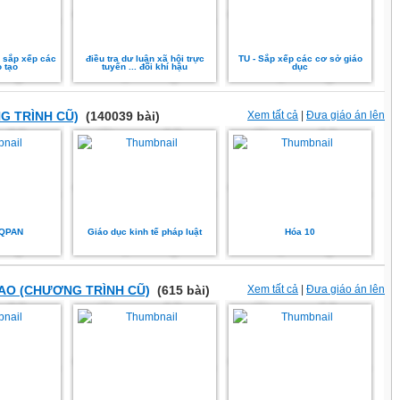
i sắp xếp các
điều tra dư luận xã hội trực
TU - Sắp xếp các cơ sở giáo
o tạo
tuyến ... đổi khí hậu
dục
G TRÌNH CŨ)
(140039 bài)
Xem tất cả
|
Đưa giáo án lên
 QPAN
Giáo dục kinh tế pháp luật
Hóa 10
AO (CHƯƠNG TRÌNH CŨ)
(615 bài)
Xem tất cả
|
Đưa giáo án lên