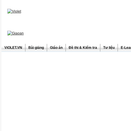
ViOLET.VN
Bài giảng
Giáo án
Đề thi & Kiểm tra
Tư liệu
E-Lea