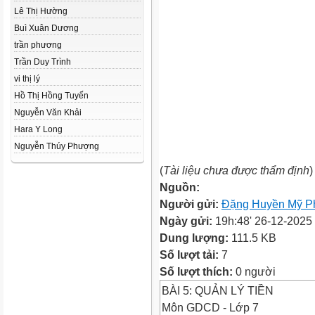
Lê Thị Hường
Buì Xuân Dương
trần phương
Trần Duy Trình
vi thị lý
Hồ Thị Hồng Tuyến
Nguyễn Văn Khải
Hara Y Long
Nguyễn Thúy Phượng
(
Tài liệu chưa được thẩm định
)
Nguồn:
Người gửi:
Đặng Huyền Mỹ 
Ngày gửi:
19h:48' 26-12-2025
Dung lượng:
111.5 KB
Số lượt tải:
7
Số lượt thích:
0 người
BÀI 5: QUẢN LÝ TIỀN
Môn GDCD - Lớp 7