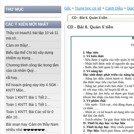
Gốc
>
Trung học cơ sở
>
Cánh Diều
>
Giá
THƯ MỤC
CD - Bài 6. Quản lí tiền
CÁC Ý KIẾN MỚI NHẤT
CD - Bài 6. Quản lí tiền
Thầy có bsach1 bài tập 10 và 11
mà có...
Cảm ơn thầy!...
Biểu tập thể Chi bộ xây dựng
nhiệm vụ trọng...
Chương trình công tác trọng tâm
của cá nhân Quý...
rất hay...
Kế hoạch giảng dạy lớp 4 SGK -
KNTT Môn...
Toán 1 KNTT. Bài 1 Tiết 2....
Toán 1 KNTT. Bài 1 Tiết 1....
Toán 1 KNTT. Bài Các số từ 0
đến 10...
Bài soạn hay. Cảm ơn thầy Nam
nhiều nhé ❤️❤️❤️❤️❤️❤️...