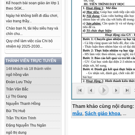
Kế hoạch bài soạn giáo án lớp 1
theo SGK...
Ngày hè không biết đi đâu chơi,
vào trang thầy...
Chào bạn N, tài liệu siêu hay và
chỉn chu...
Quy chế làm việc của Chi bộ
nhiệm kỳ 2025-2030...
THÀNH VIÊN TRỰC TUYẾN
148 khách và 18 thành viên
ngô hồng vân
Đoàn Lưu Thủy
Trân Văn Bắc
Lý Thị Giang
Nguyễn Thanh Hồng
Tham khảo cùng nội dung:
Bùi Thị Huệ
mẫu
,
Sách giáo khoa
,
...
Trần Thị Kim Trinh
Đặng Nguyễn Thu Ngân
ngô thị dung