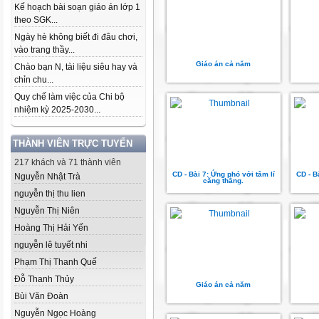
Kế hoạch bài soạn giáo án lớp 1
theo SGK...
Ngày hè không biết đi đâu chơi,
vào trang thầy...
Giáo án cả năm
Chào bạn N, tài liệu siêu hay và
chỉn chu...
Quy chế làm việc của Chi bộ
nhiệm kỳ 2025-2030...
THÀNH VIÊN TRỰC TUYẾN
217 khách và 71 thành viên
CD - Bài 7: Ứng phó với tâm lí
CD - B
Nguyễn Nhật Trà
căng thẳng.
nguyễn thị thu lien
Nguyễn Thị Niên
Hoàng Thị Hải Yến
nguyễn lê tuyết nhi
Phạm Thị Thanh Quế
Đỗ Thanh Thủy
Giáo án cả năm
Bùi Văn Đoàn
Nguyễn Ngọc Hoàng