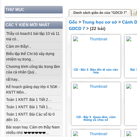
THƯ MỤC
Danh sách giáo án của "GDCD 7"
Gốc
>
Trung học cơ sở
>
Cánh D
CÁC Ý KIẾN MỚI NHẤT
GDCD 7
> (22 bài)
Thầy có bsach1 bài tập 10 và 11
mà có...
Cảm ơn thầy!...
Biểu tập thể Chi bộ xây dựng
nhiệm vụ trọng...
Chương trình công tác trọng tâm
CD - Bài 2. Bảo tồn di sản văn
Bài 
của cá nhân Quý...
hóa
rất hay...
Kế hoạch giảng dạy lớp 4 SGK -
KNTT Môn...
Toán 1 KNTT. Bài 1 Tiết 2....
Toán 1 KNTT. Bài 1 Tiết 1....
Toán 1 KNTT. Bài Các số từ 0
CD - Bài 3. Quan tâm, cảm
đến 10...
thông và chia sẻ
Bài soạn hay. Cảm ơn thầy Nam
nhiều nhé ❤️❤️❤️❤️❤️❤️...