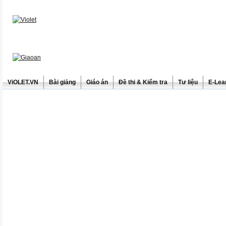
ViOLET.VN
Bài giảng
Giáo án
Đề thi & Kiểm tra
Tư liệu
E-Lea