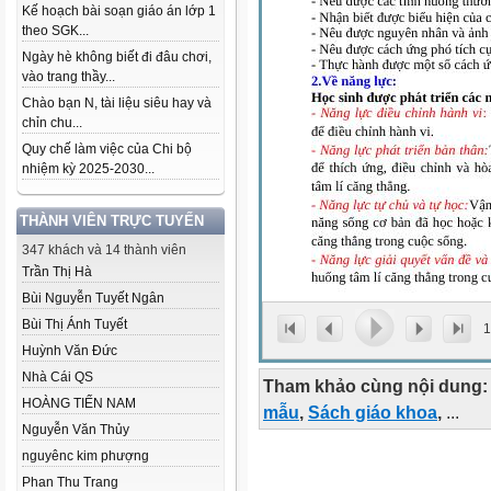
Kế hoạch bài soạn giáo án lớp 1
theo SGK...
Ngày hè không biết đi đâu chơi,
vào trang thầy...
Chào bạn N, tài liệu siêu hay và
chỉn chu...
Quy chế làm việc của Chi bộ
nhiệm kỳ 2025-2030...
THÀNH VIÊN TRỰC TUYẾN
347 khách và 14 thành viên
Trần Thị Hà
Bùi Nguyễn Tuyết Ngân
Bùi Thị Ánh Tuyết
1
Huỳnh Văn Đức
Nhà Cái QS
Tham khảo cùng nội dung:
HOÀNG TIẾN NAM
mẫu
,
Sách giáo khoa
,
...
Nguyễn Văn Thủy
nguyênc kim phượng
Phan Thu Trang