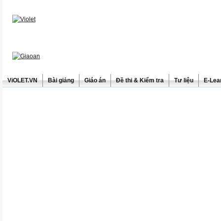
ViOLET.VN
Bài giảng
Giáo án
Đề thi & Kiểm tra
Tư liệu
E-Lea