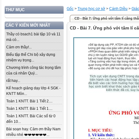
Gốc
>
Trung học cơ sở
>
Cánh Diều
>
Giá
THƯ MỤC
CD - Bài 7: Ứng phó với tâm lí căng thẳ
CÁC Ý KIẾN MỚI NHẤT
CD - Bài 7. Ứng phó với tâm lí c
Thầy có bsach1 bài tập 10 và 11
mà có...
Cảm ơn thầy!...
Biểu tập thể Chi bộ xây dựng
nhiệm vụ trọng...
Chương trình công tác trọng tâm
của cá nhân Quý...
rất hay...
Kế hoạch giảng dạy lớp 4 SGK -
KNTT Môn...
Toán 1 KNTT. Bài 1 Tiết 2....
Toán 1 KNTT. Bài 1 Tiết 1....
Toán 1 KNTT. Bài Các số từ 0
đến 10...
Bài soạn hay. Cảm ơn thầy Nam
nhiều nhé ❤️❤️❤️❤️❤️❤️...