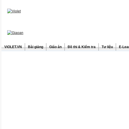
ViOLET.VN
Bài giảng
Giáo án
Đề thi & Kiểm tra
Tư liệu
E-Lea