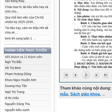
vào trang thầy...
Chào bạn N, tài liệu siêu hay và
chỉn chu...
Quy chế làm việc của Chi bộ
nhiệm kỳ 2025-2030...
Tài liệu hay, cảm ơn thầy HN đã
chia sẻ....
trinh thi oang tuần 1 ...
THÀNH VIÊN TRỰC TUYẾN
465 khách và 11 thành viên
Ngô Thị Bắc
Hồ Thị Bình
Phạm Hoàng Dũng
Khưu Ngọc Huyền Anh
Dương Huy Tần
Tham khảo cùng nội dung:
Ngô Thị Trang
mẫu
,
Sách giáo khoa
,
...
lê thị châu
Nguyễn Dáng Thu
nguyễn kiều oanh