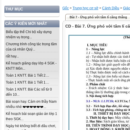
Gốc
>
Trung học cơ sở
>
Cánh Diều
>
Giá
THƯ MỤC
Bài 7 - Ứng phó với tâm lí căng thẳng
CÁC Ý KIẾN MỚI NHẤT
CD - Bài 7. Ứng phó với tâm lí c
Biểu tập thể Chi bộ xây dựng
nhiệm vụ trọng...
Chương trình công tác trọng tâm
của cá nhân Quý...
rất hay...
Kế hoạch giảng dạy lớp 4 SGK -
KNTT Môn...
Toán 1 KNTT. Bài 1 Tiết 2....
Toán 1 KNTT. Bài 1 Tiết 1....
Toán 1 KNTT. Bài Các số từ 0
đến 10...
Bài soạn hay. Cảm ơn thầy Nam
nhiều nhé ❤️❤️❤️❤️❤️❤️...
Kế hoạch bài soạn giáo án lớp 1
theo SGK...
Ngày hè không biết đi đâu chơi,