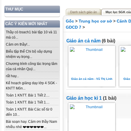
THƯ MỤC
Danh sách giáo án
Mục lục SGK củ
Gốc
>
Trung học cơ sở
>
Cánh D
CÁC Ý KIẾN MỚI NHẤT
GDCD 7
>
Thầy có bsach1 bài tập 10 và 11
mà có...
Giáo án cả năm
(6 bài)
Cảm ơn thầy!...
Biểu tập thể Chi bộ xây dựng
nhiệm vụ trọng...
Chương trình công tác trọng tâm
của cá nhân Quý...
rất hay...
Giáo án cả năm - Vũ Thị Linh
Giáo
Kế hoạch giảng dạy lớp 4 SGK -
KNTT Môn...
Toán 1 KNTT. Bài 1 Tiết 2....
Giáo án học kì 1
(1 bài)
Toán 1 KNTT. Bài 1 Tiết 1....
Toán 1 KNTT. Bài Các số từ 0
đến 10...
Bài soạn hay. Cảm ơn thầy Nam
nhiều nhé ❤️❤️❤️❤️❤️❤️...