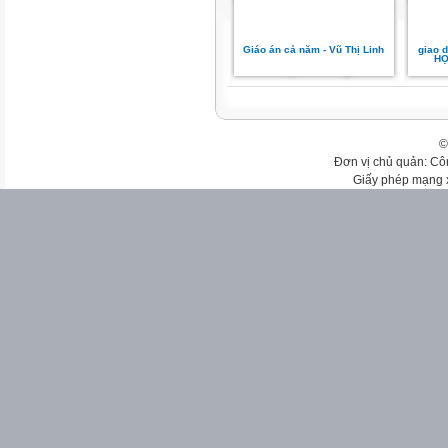
Giáo án cả năm - Vũ Thị Linh
giao 
HỌ
©
Đơn vị chủ quản: Cô
Giấy phép mạng 