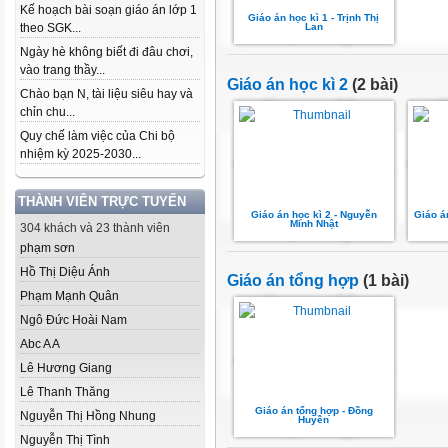
Kế hoạch bài soạn giáo án lớp 1
Giáo án học kì 1 - Trịnh Thị
theo SGK...
Lan
Ngày hè không biết đi đâu chơi,
vào trang thầy...
Giáo án học kì 2
(2 bài)
Chào bạn N, tài liệu siêu hay và
chỉn chu...
Quy chế làm việc của Chi bộ
nhiệm kỳ 2025-2030...
THÀNH VIÊN TRỰC TUYẾN
Giáo án học kì 2 - Nguyễn
Giáo á
Minh Nhật
304 khách và 23 thành viên
phạm sơn
Hồ Thị Diệu Ánh
Giáo án tổng hợp
(1 bài)
Phạm Mạnh Quân
Ngô Đức Hoài Nam
Abc A A
Lê Hương Giang
Lê Thanh Thăng
Giáo án tổng hợp - Đồng
Nguyễn Thị Hồng Nhung
Huyền
Nguyễn Thị Tình