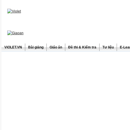
ViOLET.VN
Bài giảng
Giáo án
Đề thi & Kiểm tra
Tư liệu
E-Lea