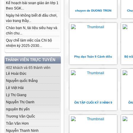
Kế hoạch bài soạn giáo án lớp 1
theo SGK...
chuyen de DUONG TRON
Chu
Ngày hè không biết đi đâu chơi,
vào trang thầy...
Chào bạn N, tài liệu siêu hay và
chỉn chu...
Quy chế làm việc của Chi bộ
nhiệm kỳ 2025-2030...
Phụ đạo Toán 9 Cánh diều
Bộ tr
THÀNH VIÊN TRỰC TUYẾN
402 khách và 65 thành viên
Lê Hoài Đức
Nguyễn quốc thắng
Lê Việt Hải
Lý Thị Giang
Nguyễn Thị Oanh
ÔN TẬP CUỐI KỲ II HÌNH 9
ÔN 
nguyên thị yến
Trương Văn Quốc
Trần Văn Hơn
Nguyễn Thanh Ninh