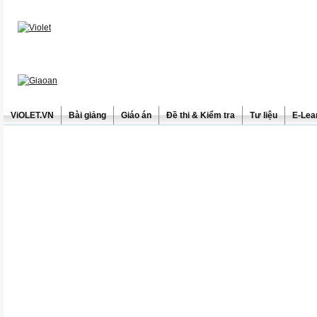
ViOLET.VN
Bài giảng
Giáo án
Đề thi & Kiểm tra
Tư liệu
E-Lea