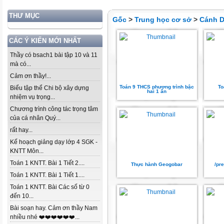
THƯ MỤC
Gốc
>
Trung học cơ sở
>
Cánh D
CÁC Ý KIẾN MỚI NHẤT
Thầy có bsach1 bài tập 10 và 11
mà có...
Cảm ơn thầy!...
Toán 9 THCS phương trình bậc
To
Biểu tập thể Chi bộ xây dựng
hai 1 ẩn
nhiệm vụ trọng...
Chương trình công tác trọng tâm
của cá nhân Quý...
rất hay...
Kế hoạch giảng dạy lớp 4 SGK -
KNTT Môn...
Toán 1 KNTT. Bài 1 Tiết 2....
Thực hành Geogobar
/pr
Toán 1 KNTT. Bài 1 Tiết 1....
Toán 1 KNTT. Bài Các số từ 0
đến 10...
Bài soạn hay. Cảm ơn thầy Nam
nhiều nhé ❤️❤️❤️❤️❤️❤️...