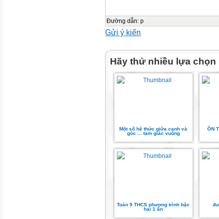
Đường dẫn
:
p
Gửi ý kiến
Hãy thử nhiều lựa chọn
Một số hệ thức giữa cạnh và
ÔN T
góc ... tam giác vuông
Toán 9 THCS phương trình bậc
đư
hai 1 ẩn