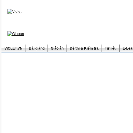
ViOLET.VN
Bài giảng
Giáo án
Đề thi & Kiểm tra
Tư liệu
E-Lea