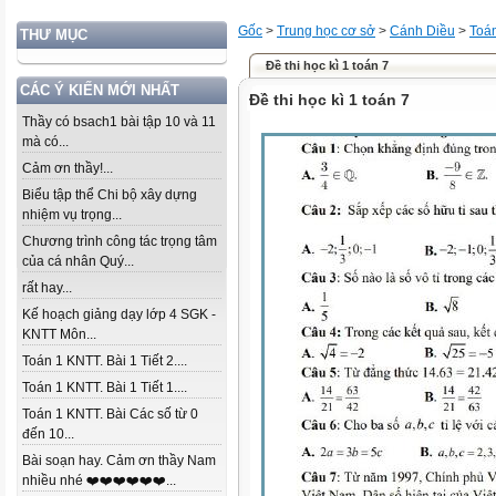
Gốc
>
Trung học cơ sở
>
Cánh Diều
>
Toá
THƯ MỤC
Đề thi học kì 1 toán 7
CÁC Ý KIẾN MỚI NHẤT
Đề thi học kì 1 toán 7
Thầy có bsach1 bài tập 10 và 11
mà có...
Cảm ơn thầy!...
Biểu tập thể Chi bộ xây dựng
nhiệm vụ trọng...
Chương trình công tác trọng tâm
của cá nhân Quý...
rất hay...
Kế hoạch giảng dạy lớp 4 SGK -
KNTT Môn...
Toán 1 KNTT. Bài 1 Tiết 2....
Toán 1 KNTT. Bài 1 Tiết 1....
Toán 1 KNTT. Bài Các số từ 0
đến 10...
Bài soạn hay. Cảm ơn thầy Nam
nhiều nhé ❤️❤️❤️❤️❤️❤️...