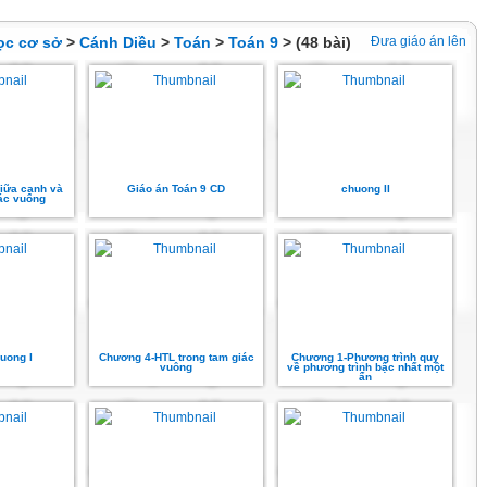
ọc cơ sở
>
Cánh Diều
>
Toán
>
Toán 9
> (48 bài)
Đưa giáo án lên
giữa cạnh và
Giáo án Toán 9 CD
chuong II
iác vuông
huong I
Chương 4-HTL trong tam giác
Chương 1-Phương trình quy
vuông
về phương trình bậc nhất một
ẩn