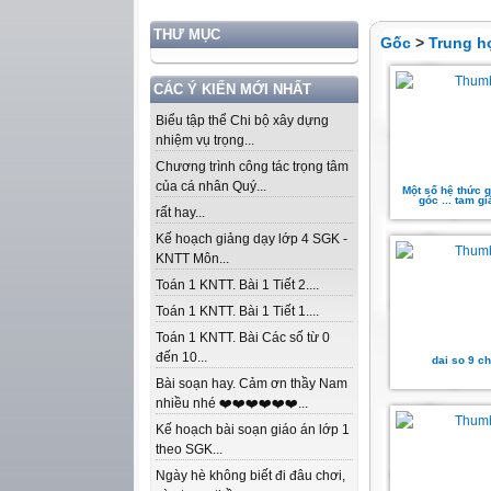
THƯ MỤC
Gốc
>
Trung h
CÁC Ý KIẾN MỚI NHẤT
Biểu tập thể Chi bộ xây dựng
nhiệm vụ trọng...
Chương trình công tác trọng tâm
của cá nhân Quý...
Một số hệ thức 
góc ... tam g
rất hay...
Kế hoạch giảng dạy lớp 4 SGK -
KNTT Môn...
Toán 1 KNTT. Bài 1 Tiết 2....
Toán 1 KNTT. Bài 1 Tiết 1....
Toán 1 KNTT. Bài Các số từ 0
đến 10...
dai so 9 c
Bài soạn hay. Cảm ơn thầy Nam
nhiều nhé ❤️❤️❤️❤️❤️❤️...
Kế hoạch bài soạn giáo án lớp 1
theo SGK...
Ngày hè không biết đi đâu chơi,