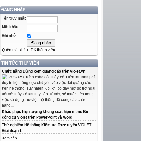
ĐĂNG NHẬP
Tên truy nhập
Mật khẩu
Ghi nhớ
Quên mật khẩu
ĐK thành viên
TIN TỨC THƯ VIỆN
Chức năng Dừng xem quảng cáo trên violet.vn
Kính chào các thầy, cô! Hiện tại, kinh phí
duy trì hệ thống dựa chủ yếu vào việc đặt quảng cáo
trên hệ thống. Tuy nhiên, đôi khi có gây một số trở ngại
đối với thầy, cô khi truy cập. Vì vậy, để thuận tiện trong
việc sử dụng thư viện hệ thống đã cung cấp chức
năng...
Khắc phục hiện tượng không xuất hiện menu Bộ
công cụ Violet trên PowerPoint và Word
Thử nghiệm Hệ thống Kiểm tra Trực tuyến ViOLET
Giai đoạn 1
Xem tiếp