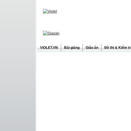
ViOLET.VN
Bài giảng
Giáo án
Đề thi & Kiểm t