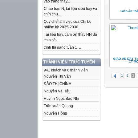
vào trang thầy...
Chào bạn N, tài liệu siêu hay và
Giáo án To
chỉn chu...
Quy chế làm việc của Chi bộ
nhiệm kỳ 2025-2030...
Tài liệu hay, cảm ơn thầy HN đã
chia sẻ....
trinh thi oang tuần 1 ...
GIÁO ÁN DẠY T
THÀNH VIÊN TRỰC TUYẾN
CT MỚ
941 khách và 6 thành viên
1
2
3
Nguyễn Thị Vân
ĐÀO THỊ CHÍNH
Nguyễn Vă Hậu
Huỳnh Ngọc Bảo Nhi
Trần xuân Quang
Nguyễn Hồng