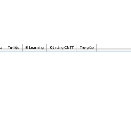
ra
Tư liệu
E-Learning
Kỹ năng CNTT
Trợ giúp