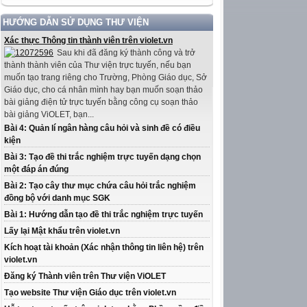
HƯỚNG DẪN SỬ DỤNG THƯ VIỆN
Xác thực Thông tin thành viên trên violet.vn
Sau khi đã đăng ký thành công và trở
thành thành viên của Thư viện trực tuyến, nếu bạn
muốn tạo trang riêng cho Trường, Phòng Giáo dục, Sở
Giáo dục, cho cá nhân mình hay bạn muốn soạn thảo
bài giảng điện tử trực tuyến bằng công cụ soạn thảo
bài giảng ViOLET, bạn...
Bài 4: Quản lí ngân hàng câu hỏi và sinh đề có điều
kiện
Bài 3: Tạo đề thi trắc nghiệm trực tuyến dạng chọn
một đáp án đúng
Bài 2: Tạo cây thư mục chứa câu hỏi trắc nghiệm
đồng bộ với danh mục SGK
Bài 1: Hướng dẫn tạo đề thi trắc nghiệm trực tuyến
Lấy lại Mật khẩu trên violet.vn
Kích hoạt tài khoản (Xác nhận thông tin liên hệ) trên
violet.vn
Đăng ký Thành viên trên Thư viện ViOLET
Tạo website Thư viện Giáo dục trên violet.vn