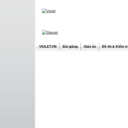
ViOLET.VN
Bài giảng
Giáo án
Đề thi & Kiểm t