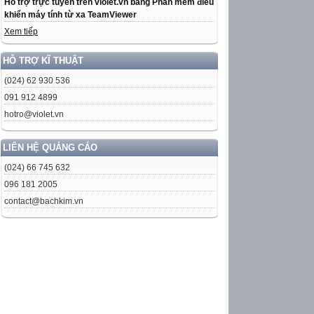
Hỗ trợ trực tuyến trên violet.vn bằng Phần mềm điều
khiển máy tính từ xa TeamViewer
Xem tiếp
HỖ TRỢ KĨ THUẬT
(024) 62 930 536
091 912 4899
hotro@violet.vn
LIÊN HỆ QUẢNG CÁO
(024) 66 745 632
096 181 2005
contact@bachkim.vn