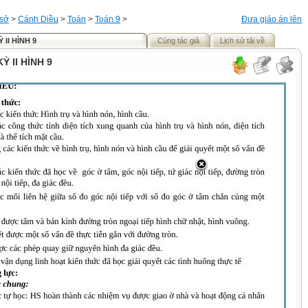
 sở
>
Cánh Diều
>
Toán
>
Toán 9
>
Đưa giáo án lên
 II HÌNH 9
Cùng tác giả
Lịch sử tải về
Ỳ II HÌNH 9