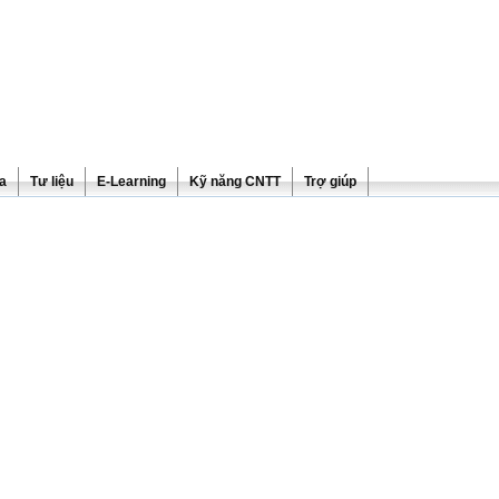
ra
Tư liệu
E-Learning
Kỹ năng CNTT
Trợ giúp