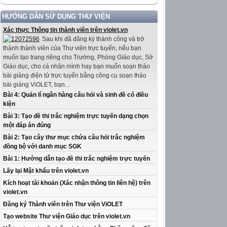
HƯỚNG DẪN SỬ DỤNG THƯ VIỆN
Xác thực Thông tin thành viên trên violet.vn
Sau khi đã đăng ký thành công và trở
thành thành viên của Thư viện trực tuyến, nếu bạn
muốn tạo trang riêng cho Trường, Phòng Giáo dục, Sở
Giáo dục, cho cá nhân mình hay bạn muốn soạn thảo
bài giảng điện tử trực tuyến bằng công cụ soạn thảo
bài giảng ViOLET, bạn...
Bài 4: Quản lí ngân hàng câu hỏi và sinh đề có điều
kiện
Bài 3: Tạo đề thi trắc nghiệm trực tuyến dạng chọn
một đáp án đúng
Bài 2: Tạo cây thư mục chứa câu hỏi trắc nghiệm
đồng bộ với danh mục SGK
Bài 1: Hướng dẫn tạo đề thi trắc nghiệm trực tuyến
Lấy lại Mật khẩu trên violet.vn
Kích hoạt tài khoản (Xác nhận thông tin liên hệ) trên
violet.vn
Đăng ký Thành viên trên Thư viện ViOLET
Tạo website Thư viện Giáo dục trên violet.vn