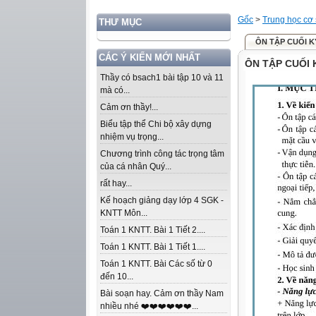
Gốc
>
Trung học cơ
THƯ MỤC
ÔN TẬP CUỐI KỲ
CÁC Ý KIẾN MỚI NHẤT
ÔN TẬP CUỐI K
Thầy có bsach1 bài tập 10 và 11
mà có...
Cảm ơn thầy!...
Biểu tập thể Chi bộ xây dựng
nhiệm vụ trọng...
Chương trình công tác trọng tâm
của cá nhân Quý...
rất hay...
Kế hoạch giảng dạy lớp 4 SGK -
KNTT Môn...
Toán 1 KNTT. Bài 1 Tiết 2....
Toán 1 KNTT. Bài 1 Tiết 1....
Toán 1 KNTT. Bài Các số từ 0
đến 10...
Bài soạn hay. Cảm ơn thầy Nam
nhiều nhé ❤️❤️❤️❤️❤️❤️...