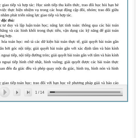
1
/
14