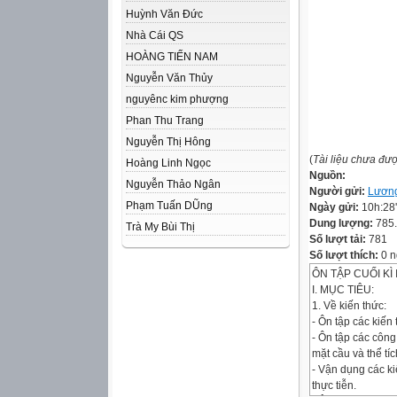
Huỳnh Văn Đức
Nhà Cái QS
HOÀNG TIẾN NAM
Nguyễn Văn Thủy
nguyênc kim phượng
Phan Thu Trang
Nguyễn Thị Hông
(
Tài liệu chưa đư
Hoàng Linh Ngọc
Nguồn:
Nguyễn Thảo Ngân
Người gửi:
Lươn
Phạm Tuấn DŨng
Ngày gửi:
10h:28
Dung lượng:
785
Trà My Bùi Thị
Số lượt tải:
781
Số lượt thích:
0 n
ÔN TẬP CUỐI KÌ 
I. MỤC TIÊU:
1. Về kiến thức:
‐ Ôn tập các kiến 
‐ Ôn tập các công 
mặt cầu và thể tí
‐ Vận dụng các ki
thực tiễn.