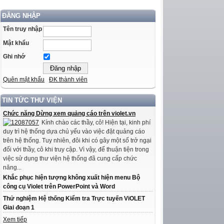
ĐĂNG NHẬP
Tên truy nhập
Mật khẩu
Ghi nhớ
Quên mật khẩu
ĐK thành viên
TIN TỨC THƯ VIỆN
Chức năng Dừng xem quảng cáo trên violet.vn
Kính chào các thầy, cô! Hiện tại, kinh phí
duy trì hệ thống dựa chủ yếu vào việc đặt quảng cáo
trên hệ thống. Tuy nhiên, đôi khi có gây một số trở ngại
đối với thầy, cô khi truy cập. Vì vậy, để thuận tiện trong
việc sử dụng thư viện hệ thống đã cung cấp chức
năng...
Khắc phục hiện tượng không xuất hiện menu Bộ
công cụ Violet trên PowerPoint và Word
Thử nghiệm Hệ thống Kiểm tra Trực tuyến ViOLET
Giai đoạn 1
Xem tiếp