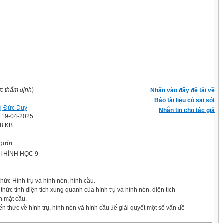
ợc thẩm định
)
Nhấn vào đây để tải về
Báo tài liệu có sai sót
g Đức Duy
Nhắn tin cho tác giả
' 19-04-2025
.8 KB
gười
II HÌNH HỌC 9
thức Hình trụ và hình nón, hình cầu.
thức tính diện tích xung quanh của hình trụ và hình nón, diện tích
ch mặt cầu.
ến thức về hình trụ, hình nón và hình cầu để giải quyết một số vấn đề