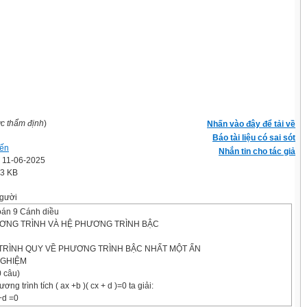
ợc thẩm định
)
Nhấn vào đây để tải về
Báo tài liệu có sai sót
ến
Nhắn tin cho tác giả
' 11-06-2025
.3 KB
gười
oán 9 Cánh diều
ƠNG TRÌNH VÀ HỆ PHƯƠNG TRÌNH BẬC
 TRÌNH QUY VỀ PHƯƠNG TRÌNH BẬC NHẤT MỘT ẨN
NGHIỆM
 câu)
ơng trình tích ( ax +b )( cx + d )=0 ta giải:
+d =0