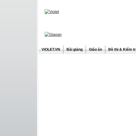
ViOLET.VN
Bài giảng
Giáo án
Đề thi & Kiểm t