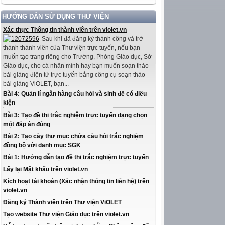
HƯỚNG DẪN SỬ DỤNG THƯ VIỆN
Xác thực Thông tin thành viên trên violet.vn
Sau khi đã đăng ký thành công và trở
thành thành viên của Thư viện trực tuyến, nếu bạn
muốn tạo trang riêng cho Trường, Phòng Giáo dục, Sở
Giáo dục, cho cá nhân mình hay bạn muốn soạn thảo
bài giảng điện tử trực tuyến bằng công cụ soạn thảo
bài giảng ViOLET, bạn...
Bài 4: Quản lí ngân hàng câu hỏi và sinh đề có điều
kiện
Bài 3: Tạo đề thi trắc nghiệm trực tuyến dạng chọn
một đáp án đúng
Bài 2: Tạo cây thư mục chứa câu hỏi trắc nghiệm
đồng bộ với danh mục SGK
Bài 1: Hướng dẫn tạo đề thi trắc nghiệm trực tuyến
Lấy lại Mật khẩu trên violet.vn
Kích hoạt tài khoản (Xác nhận thông tin liên hệ) trên
violet.vn
Đăng ký Thành viên trên Thư viện ViOLET
Tạo website Thư viện Giáo dục trên violet.vn