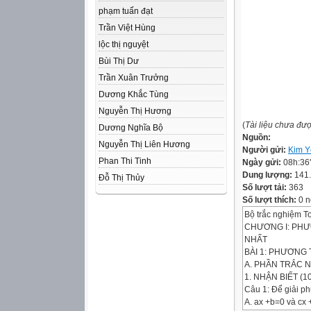
phạm tuấn đạt
Trần Việt Hùng
lộc thị nguyệt
Bùi Thị Dư
Trần Xuân Trưởng
Dương Khắc Tùng
Nguyễn Thị Hương
(
Tài liệu chưa đư
Dương Nghĩa Bộ
Nguồn:
Nguyễn Thị Liên Hương
Người gửi:
Kim Y
Phan Thi Tinh
Ngày gửi:
08h:36
Dung lượng:
141
Đỗ Thị Thủy
Số lượt tải:
363
Số lượt thích:
0 n
Bộ trắc nghiệm T
CHƯƠNG I: PHƯ
NHẤT
BÀI 1: PHƯƠNG
A. PHẦN TRẮC 
1. NHẬN BIẾT (10
Câu 1: Để giải phư
A. ax +b=0 và cx 