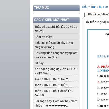
Gốc
>
Trung học cơ
THƯ MỤC
Bộ trắc nghiệm 
CÁC Ý KIẾN MỚI NHẤT
Bộ trắc nghiệ
Thầy có bsach1 bài tập 10 và 11
mà có...
Cảm ơn thầy!...
Biểu tập thể Chi bộ xây dựng
nhiệm vụ trọng...
Chương trình công tác trọng tâm
của cá nhân Quý...
rất hay...
Kế hoạch giảng dạy lớp 4 SGK -
KNTT Môn...
Toán 1 KNTT. Bài 1 Tiết 2....
Toán 1 KNTT. Bài 1 Tiết 1....
Toán 1 KNTT. Bài Các số từ 0
đến 10...
Bài soạn hay. Cảm ơn thầy Nam
nhiều nhé ❤️❤️❤️❤️❤️❤️...