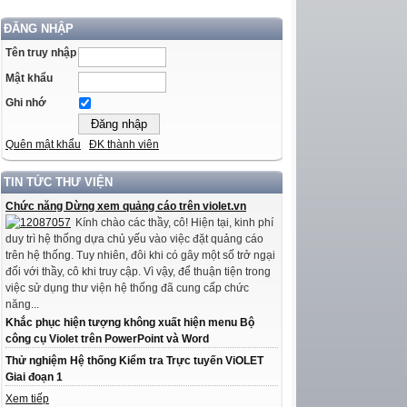
ĐĂNG NHẬP
Tên truy nhập
Mật khẩu
Ghi nhớ
Quên mật khẩu
ĐK thành viên
TIN TỨC THƯ VIỆN
Chức năng Dừng xem quảng cáo trên violet.vn
Kính chào các thầy, cô! Hiện tại, kinh phí
duy trì hệ thống dựa chủ yếu vào việc đặt quảng cáo
trên hệ thống. Tuy nhiên, đôi khi có gây một số trở ngại
đối với thầy, cô khi truy cập. Vì vậy, để thuận tiện trong
việc sử dụng thư viện hệ thống đã cung cấp chức
năng...
Khắc phục hiện tượng không xuất hiện menu Bộ
công cụ Violet trên PowerPoint và Word
Thử nghiệm Hệ thống Kiểm tra Trực tuyến ViOLET
Giai đoạn 1
Xem tiếp