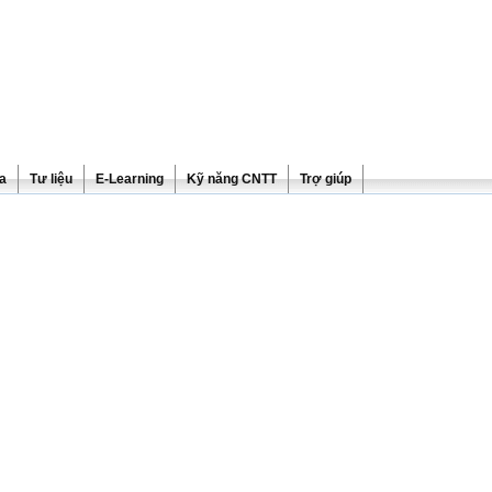
ra
Tư liệu
E-Learning
Kỹ năng CNTT
Trợ giúp