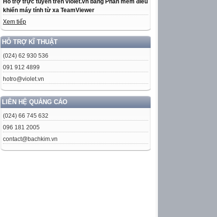
Hỗ trợ trực tuyến trên violet.vn bằng Phần mềm điều
khiển máy tính từ xa TeamViewer
Xem tiếp
HỖ TRỢ KĨ THUẬT
(024) 62 930 536
091 912 4899
hotro@violet.vn
LIÊN HỆ QUẢNG CÁO
(024) 66 745 632
096 181 2005
contact@bachkim.vn