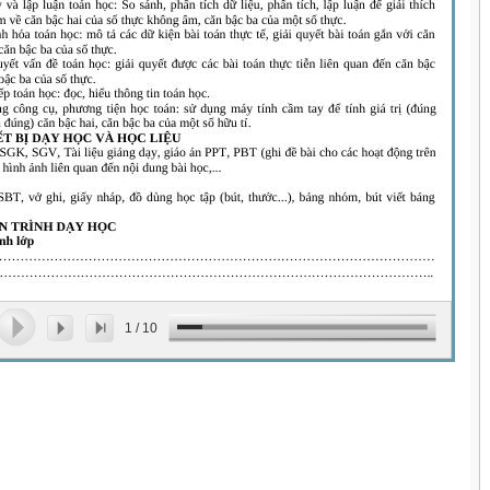
1
/
10