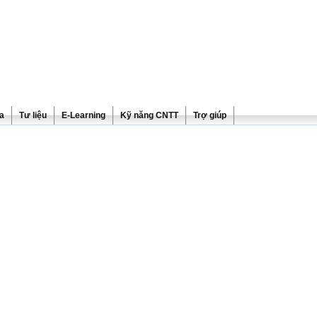
ra
Tư liệu
E-Learning
Kỹ năng CNTT
Trợ giúp