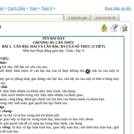
 sở
>
Cánh Diều
>
Toán
>
Toán 9
>
Đưa giáo án lên
Cùng tác giả
Lịch sử tải về
3