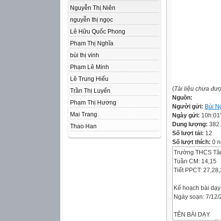
Nguyễn Thị Niên
nguyễn thị ngọc
Lê Hữu Quốc Phong
Phạm Thị Nghĩa
bùi thị vinh
Phạm Lê Minh
Lê Trung Hiếu
(
Tài liệu chưa đư
Trần Thị Luyến
Nguồn:
Phạm Thị Hương
Người gửi:
Bùi N
Mai Trang
Ngày gửi:
10h:01
Dung lượng:
382
Thao Han
Số lượt tải:
12
Số lượt thích:
0 n
Trường THCS Tâ
Tuần CM: 14,15
Tiết PPCT: 27,28
Kế hoạch bài dạy
Ngày soạn: 7/12/
TÊN BÀI DẠY