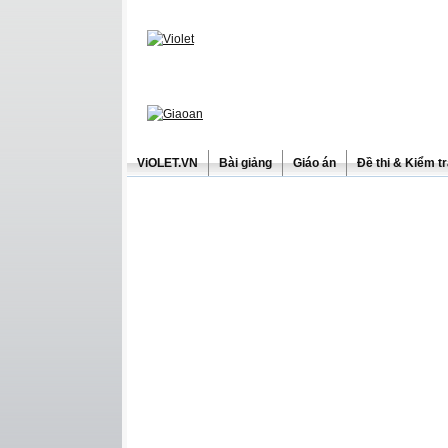
ViOLET.VN
Bài giảng
Giáo án
Đề thi & Kiểm t