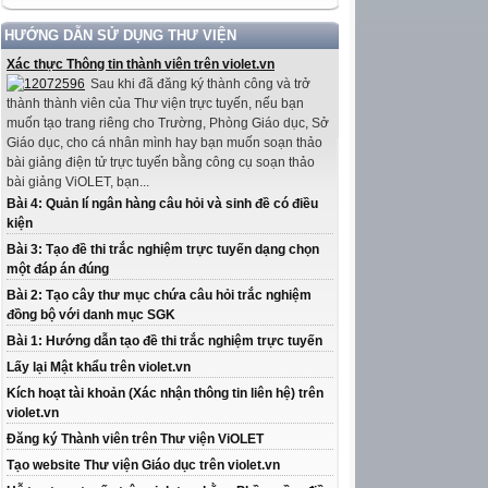
HƯỚNG DẪN SỬ DỤNG THƯ VIỆN
Xác thực Thông tin thành viên trên violet.vn
Sau khi đã đăng ký thành công và trở
thành thành viên của Thư viện trực tuyến, nếu bạn
muốn tạo trang riêng cho Trường, Phòng Giáo dục, Sở
Giáo dục, cho cá nhân mình hay bạn muốn soạn thảo
bài giảng điện tử trực tuyến bằng công cụ soạn thảo
bài giảng ViOLET, bạn...
Bài 4: Quản lí ngân hàng câu hỏi và sinh đề có điều
kiện
Bài 3: Tạo đề thi trắc nghiệm trực tuyến dạng chọn
một đáp án đúng
Bài 2: Tạo cây thư mục chứa câu hỏi trắc nghiệm
đồng bộ với danh mục SGK
Bài 1: Hướng dẫn tạo đề thi trắc nghiệm trực tuyến
Lấy lại Mật khẩu trên violet.vn
Kích hoạt tài khoản (Xác nhận thông tin liên hệ) trên
violet.vn
Đăng ký Thành viên trên Thư viện ViOLET
Tạo website Thư viện Giáo dục trên violet.vn