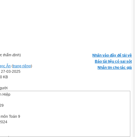
ợc thẩm định
)
Nhấn vào đây để tải về
Báo tài liệu có sai sót
gọc Ẩn
(
trang riêng
)
Nhắn tin cho tác giả
' 27-03-2025
.0 KB
gười
n Hiệp
,29
 môn Toán 9
2024