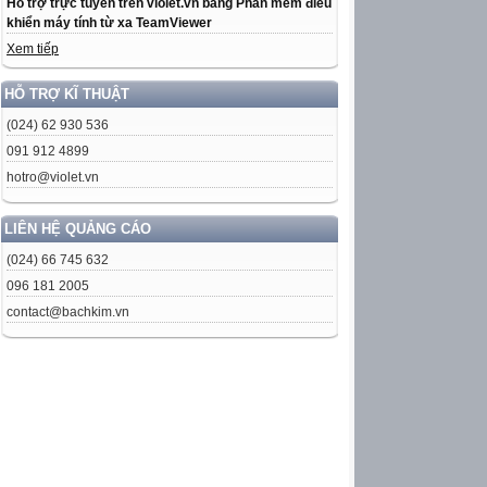
Hỗ trợ trực tuyến trên violet.vn bằng Phần mềm điều
khiển máy tính từ xa TeamViewer
Xem tiếp
HỖ TRỢ KĨ THUẬT
(024) 62 930 536
091 912 4899
hotro@violet.vn
LIÊN HỆ QUẢNG CÁO
(024) 66 745 632
096 181 2005
contact@bachkim.vn