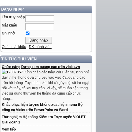
ĐĂNG NHẬP
Tên truy nhập
Mật khẩu
Ghi nhớ
Quên mật khẩu
ĐK thành viên
TIN TỨC THƯ VIỆN
Chức năng Dừng xem quảng cáo trên violet.vn
Kính chào các thầy, cô! Hiện tại, kinh phí
duy trì hệ thống dựa chủ yếu vào việc đặt quảng cáo
trên hệ thống. Tuy nhiên, đôi khi có gây một số trở ngại
đối với thầy, cô khi truy cập. Vì vậy, để thuận tiện trong
việc sử dụng thư viện hệ thống đã cung cấp chức
năng...
Khắc phục hiện tượng không xuất hiện menu Bộ
công cụ Violet trên PowerPoint và Word
Thử nghiệm Hệ thống Kiểm tra Trực tuyến ViOLET
Giai đoạn 1
Xem tiếp