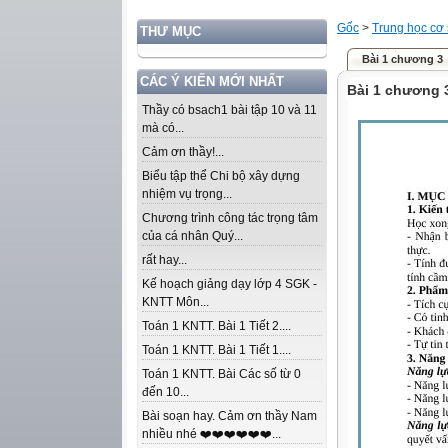
Gốc
>
Trung học cơ
THƯ MỤC
Bài 1 chương 3
CÁC Ý KIẾN MỚI NHẤT
Bài 1 chương 
Thầy có bsach1 bài tập 10 và 11
mà có...
Cảm ơn thầy!...
Biểu tập thể Chi bộ xây dựng
nhiệm vụ trọng...
Chương trình công tác trọng tâm
của cá nhân Quý...
rất hay...
Kế hoạch giảng dạy lớp 4 SGK -
KNTT Môn...
Toán 1 KNTT. Bài 1 Tiết 2....
Toán 1 KNTT. Bài 1 Tiết 1....
Toán 1 KNTT. Bài Các số từ 0
đến 10...
Bài soạn hay. Cảm ơn thầy Nam
nhiều nhé ❤️❤️❤️❤️❤️❤️...