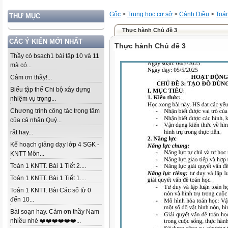
Gốc
>
Trung học cơ sở
>
Cánh Diều
>
Toá
THƯ MỤC
Thực hành Chủ đề 3
CÁC Ý KIẾN MỚI NHẤT
Thực hành Chủ đề 3
Thầy có bsach1 bài tập 10 và 11
mà có...
Cảm ơn thầy!...
Biểu tập thể Chi bộ xây dựng
nhiệm vụ trọng...
Chương trình công tác trọng tâm
của cá nhân Quý...
rất hay...
Kế hoạch giảng dạy lớp 4 SGK -
KNTT Môn...
Toán 1 KNTT. Bài 1 Tiết 2....
Toán 1 KNTT. Bài 1 Tiết 1....
Toán 1 KNTT. Bài Các số từ 0
đến 10...
Bài soạn hay. Cảm ơn thầy Nam
nhiều nhé ❤️❤️❤️❤️❤️❤️...