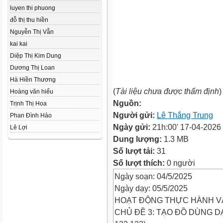
luyen thi phuong
đỗ thị thu hiền
Nguyễn Thị Vẫn
kai kai
Diệp Thị Kim Dung
Dương Thị Loan
Hà Hiền Thương
(
Tài liệu chưa được thẩm định
)
Hoàng văn hiếu
Nguồn:
Trịnh Thị Hoa
Người gửi:
Lê Thắng Trung
Phan Đình Hảo
Ngày gửi:
21h:00' 17-04-2026
Lê Lợi
Dung lượng:
1.3 MB
Số lượt tải:
31
Số lượt thích:
0 người
Ngày soạn: 04/5/2025
Ngày dạy: 05/5/2025
HOẠT ĐỘNG THỰC HÀNH VÀ
CHỦ ĐỀ 3: TẠO ĐỒ DÙNG DẠ