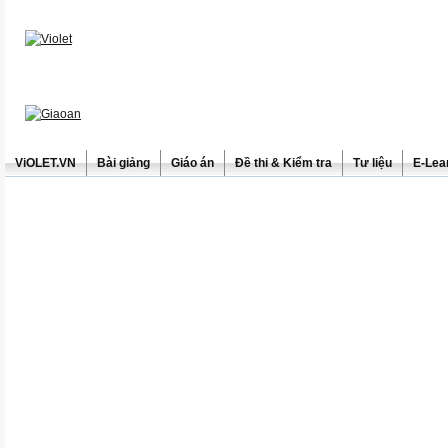
ViOLET.VN
Bài giảng
Giáo án
Đề thi & Kiểm tra
Tư liệu
E-Lea