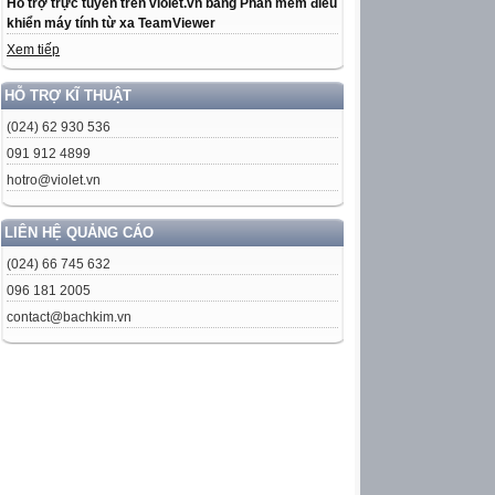
Hỗ trợ trực tuyến trên violet.vn bằng Phần mềm điều
khiển máy tính từ xa TeamViewer
Xem tiếp
HỖ TRỢ KĨ THUẬT
(024) 62 930 536
091 912 4899
hotro@violet.vn
LIÊN HỆ QUẢNG CÁO
(024) 66 745 632
096 181 2005
contact@bachkim.vn