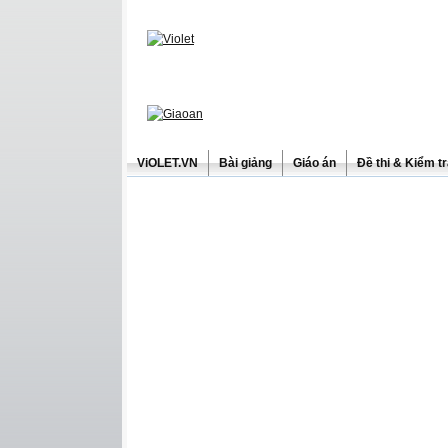
ViOLET.VN
Bài giảng
Giáo án
Đề thi & Kiểm t