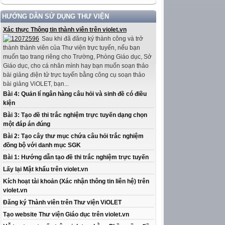
HƯỚNG DẪN SỬ DỤNG THƯ VIỆN
Xác thực Thông tin thành viên trên violet.vn
Sau khi đã đăng ký thành công và trở
thành thành viên của Thư viện trực tuyến, nếu bạn
muốn tạo trang riêng cho Trường, Phòng Giáo dục, Sở
Giáo dục, cho cá nhân mình hay bạn muốn soạn thảo
bài giảng điện tử trực tuyến bằng công cụ soạn thảo
bài giảng ViOLET, bạn...
Bài 4: Quản lí ngân hàng câu hỏi và sinh đề có điều
kiện
Bài 3: Tạo đề thi trắc nghiệm trực tuyến dạng chọn
một đáp án đúng
Bài 2: Tạo cây thư mục chứa câu hỏi trắc nghiệm
đồng bộ với danh mục SGK
Bài 1: Hướng dẫn tạo đề thi trắc nghiệm trực tuyến
Lấy lại Mật khẩu trên violet.vn
Kích hoạt tài khoản (Xác nhận thông tin liên hệ) trên
violet.vn
Đăng ký Thành viên trên Thư viện ViOLET
Tạo website Thư viện Giáo dục trên violet.vn