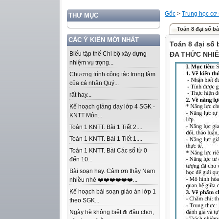
Gốc
>
Trung học cơ
THƯ MỤC
Toán 8 đại số b
CÁC Ý KIẾN MỚI NHẤT
Toán 8 đại số
Biểu tập thể Chi bộ xây dựng
ĐA THỨC NHIỀ
nhiệm vụ trọng...
Chương trình công tác trọng tâm
của cá nhân Quý...
rất hay...
Kế hoạch giảng dạy lớp 4 SGK -
KNTT Môn...
Toán 1 KNTT. Bài 1 Tiết 2....
Toán 1 KNTT. Bài 1 Tiết 1....
Toán 1 KNTT. Bài Các số từ 0
đến 10...
Bài soạn hay. Cảm ơn thầy Nam
nhiều nhé ❤️❤️❤️❤️❤️❤️...
Kế hoạch bài soạn giáo án lớp 1
theo SGK...
Ngày hè không biết đi đâu chơi,