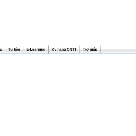
ra
Tư liệu
E-Learning
Kỹ năng CNTT
Trợ giúp