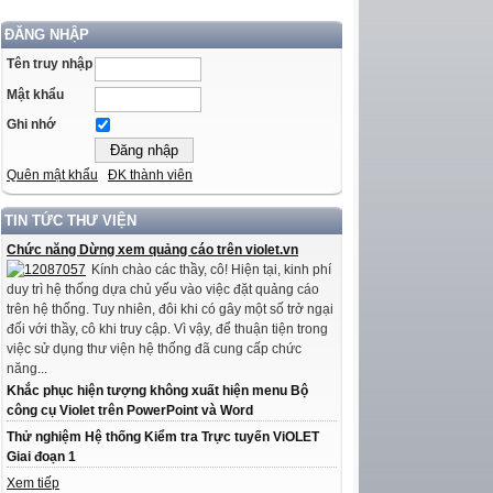
ĐĂNG NHẬP
Tên truy nhập
Mật khẩu
Ghi nhớ
Quên mật khẩu
ĐK thành viên
TIN TỨC THƯ VIỆN
Chức năng Dừng xem quảng cáo trên violet.vn
Kính chào các thầy, cô! Hiện tại, kinh phí
duy trì hệ thống dựa chủ yếu vào việc đặt quảng cáo
trên hệ thống. Tuy nhiên, đôi khi có gây một số trở ngại
đối với thầy, cô khi truy cập. Vì vậy, để thuận tiện trong
việc sử dụng thư viện hệ thống đã cung cấp chức
năng...
Khắc phục hiện tượng không xuất hiện menu Bộ
công cụ Violet trên PowerPoint và Word
Thử nghiệm Hệ thống Kiểm tra Trực tuyến ViOLET
Giai đoạn 1
Xem tiếp