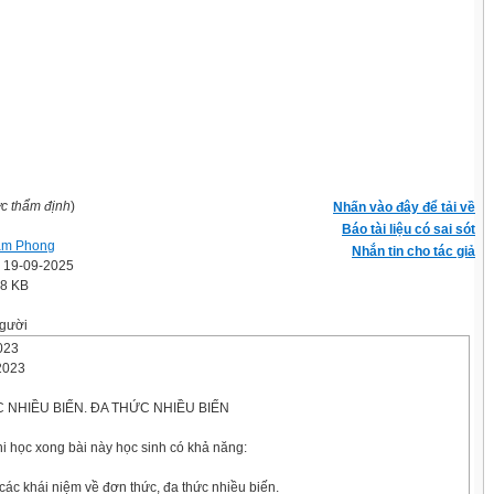
ợc thẩm định
)
Nhấn vào đây để tải về
Báo tài liệu có sai sót
am Phong
Nhắn tin cho tác giả
' 19-09-2025
.8 KB
gười
023
/2023
C NHIỀU BIẾN. ĐA THỨC NHIỀU BIẾN
khi học xong bài này học sinh có khả năng:
các khái niệm về đơn thức, đa thức nhiều biến.