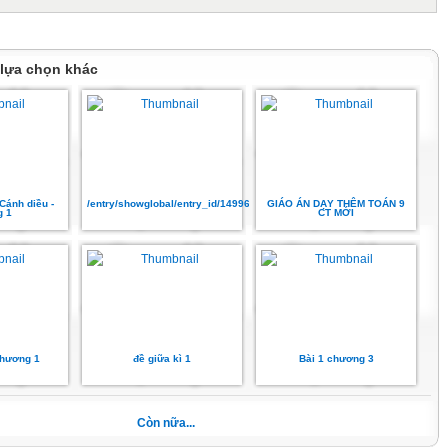
c: Thước, bảng phụ, bảng nhóm; máy chiếu.
án, SGK.
 lựa chọn khác
c tập.
 đại số, đa thức một biến.
 học
hởi động (5 phút) Tổ chức trò chơi “ chọn cà rôt”
 phát biểu sau, phát biểu nào đúng?
Cánh diều -
/entry/showglobal/entry_id/14996362
GIÁO ÁN DẠY THÊM TOÁN 9
 1
CT MỚI
à biểu thức số.
hải có đầy đủ các phép tính cộng trừ, nhân, chia, nâng lên luỹ thừa.
c số không thể có các dấu ngoặc chỉ thứ tự phép tính.
đại số là
có chứa chữ và số.
các phép toán trên các số (kể cả những chữ đại diện cho số).
a chữ và số.
a chữ và số cùng các phép toán.
chương 1
đề giữa kì 1
Bài 1 chương 3
g định sai?
m là một đa thức (một biến).
ũng là một đa thức.
Còn nữa...
i là đa thức.