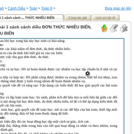
 sở
>
Cánh Diều
>
Toán
>
Toán 9
>
Đưa giáo án lên
ài 1 sách cánh ... THỨC NHIỀU BIẾN
Cùng tác giả
Lịch sử tải về
 bài 1 sách cánh diều ĐƠN THỨC NHIỀU BIẾN,
U BIẾN