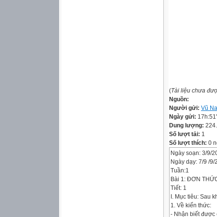
(
Tài liệu chưa đư
Nguồn:
Người gửi:
Vũ N
Ngày gửi:
17h:51
Dung lượng:
224
Số lượt tải:
1
Số lượt thích:
0 n
Ngày soạn: 3/9/2
Ngày dạy: 7/9 /9
Tuần:1
Bài 1: ĐƠN THỨ
Tiết: 1
I. Mục tiêu: Sau 
1. Về kiến thức:
- Nhận biết được 