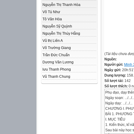
Nguyễn Thị Thanh Hòa
Võ Tú Như
Tô Văn Hòa
Nguyễn Sỹ Quỳnh
Nguyễn Thị Thúy Hằng
Vũ thị Liên A
Võ Trường Giang
(
Tài liệu chưa đư
Trần Đức Chuẩn
Nguồn:
Dương Văn Lương
Người gửi:
Minh 
lưu Thanh Phong
Ngày gửi:
20h:51
Dung lượng:
158
Vũ Thanh Chung
Số lượt tải:
142
Số lượt thích:
0 n
Phụ đạo, dạy thê
Ngày soạn: .../.../..
Ngày dạy: .../.../...
CHƯƠNG I. PHƯ
BÀI 1. PHƯƠNG
I. MỤC TIÊU
1. Kiến thức, kĩ n
Sau bài này học s