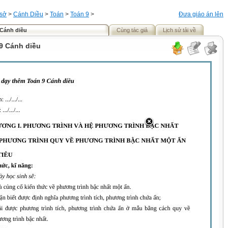
 sở
>
Cánh Diều
>
Toán
>
Toán 9
>
Đưa giáo án lên
 Cánh diều
Cùng tác giả
Lịch sử tải về
9 Cánh diều