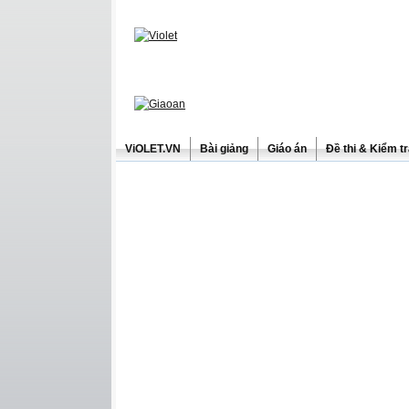
ViOLET.VN
Bài giảng
Giáo án
Đề thi & Kiểm t