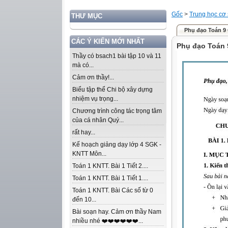
Gốc
>
Trung học cơ
THƯ MỤC
Phụ đạo Toán 9
CÁC Ý KIẾN MỚI NHẤT
Phụ đạo Toán 
Thầy có bsach1 bài tập 10 và 11
mà có...
Cảm ơn thầy!...
Biểu tập thể Chi bộ xây dựng
nhiệm vụ trọng...
Chương trình công tác trọng tâm
của cá nhân Quý...
rất hay...
Kế hoạch giảng dạy lớp 4 SGK -
KNTT Môn...
Toán 1 KNTT. Bài 1 Tiết 2....
Toán 1 KNTT. Bài 1 Tiết 1....
Toán 1 KNTT. Bài Các số từ 0
đến 10...
Bài soạn hay. Cảm ơn thầy Nam
nhiều nhé ❤️❤️❤️❤️❤️❤️...