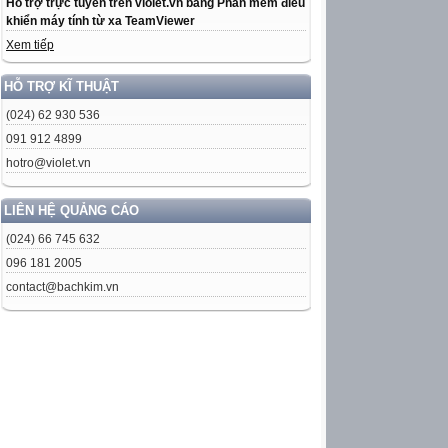
Hỗ trợ trực tuyến trên violet.vn bằng Phần mềm điều
khiển máy tính từ xa TeamViewer
Xem tiếp
HỖ TRỢ KĨ THUẬT
(024) 62 930 536
091 912 4899
hotro@violet.vn
LIÊN HỆ QUẢNG CÁO
(024) 66 745 632
096 181 2005
contact@bachkim.vn