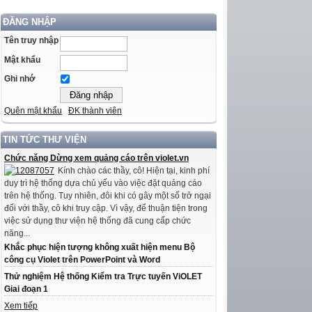
ĐĂNG NHẬP
Tên truy nhập
Mật khẩu
Ghi nhớ
Quên mật khẩu
ĐK thành viên
TIN TỨC THƯ VIỆN
Chức năng Dừng xem quảng cáo trên violet.vn
Kính chào các thầy, cô! Hiện tại, kinh phí
duy trì hệ thống dựa chủ yếu vào việc đặt quảng cáo
trên hệ thống. Tuy nhiên, đôi khi có gây một số trở ngại
đối với thầy, cô khi truy cập. Vì vậy, để thuận tiện trong
việc sử dụng thư viện hệ thống đã cung cấp chức
năng...
Khắc phục hiện tượng không xuất hiện menu Bộ
công cụ Violet trên PowerPoint và Word
Thử nghiệm Hệ thống Kiểm tra Trực tuyến ViOLET
Giai đoạn 1
Xem tiếp