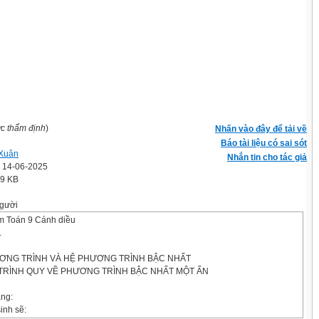
ợc thẩm định
)
Nhấn vào đây để tải về
Báo tài liệu có sai sót
Xuân
Nhắn tin cho tác giả
' 14-06-2025
.9 KB
gười
m Toán 9 Cánh diều
.
ƠNG TRÌNH VÀ HỆ PHƯƠNG TRÌNH BẬC NHẤT
 TRÌNH QUY VỀ PHƯƠNG TRÌNH BẬC NHẤT MỘT ẨN
ăng:
inh sẽ: