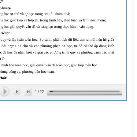
1
/
22