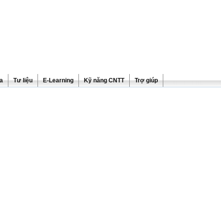
ra
Tư liệu
E-Learning
Kỹ năng CNTT
Trợ giúp