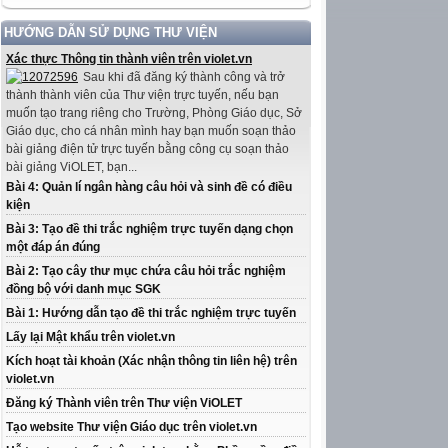
HƯỚNG DẪN SỬ DỤNG THƯ VIỆN
Xác thực Thông tin thành viên trên violet.vn
Sau khi đã đăng ký thành công và trở
thành thành viên của Thư viện trực tuyến, nếu bạn
muốn tạo trang riêng cho Trường, Phòng Giáo dục, Sở
Giáo dục, cho cá nhân mình hay bạn muốn soạn thảo
bài giảng điện tử trực tuyến bằng công cụ soạn thảo
bài giảng ViOLET, bạn...
Bài 4: Quản lí ngân hàng câu hỏi và sinh đề có điều
kiện
Bài 3: Tạo đề thi trắc nghiệm trực tuyến dạng chọn
một đáp án đúng
Bài 2: Tạo cây thư mục chứa câu hỏi trắc nghiệm
đồng bộ với danh mục SGK
Bài 1: Hướng dẫn tạo đề thi trắc nghiệm trực tuyến
Lấy lại Mật khẩu trên violet.vn
Kích hoạt tài khoản (Xác nhận thông tin liên hệ) trên
violet.vn
Đăng ký Thành viên trên Thư viện ViOLET
Tạo website Thư viện Giáo dục trên violet.vn