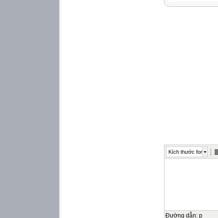
- Ôn lại và củng 
+ Nhận biết được 
+ Giải được phươ
phương trình bậc 
2. Năng lực
Năng lực chung:
-
Năng lực tự chủ v
-
Năng lực giao tiế
-
Năng lực giải quy
Kích thước font
Năng lực riêng:
-
Tư duy và lập luậ
các đối tượng đã
thức đã học để nh
một ẩn.
Đường dẫn
:
p