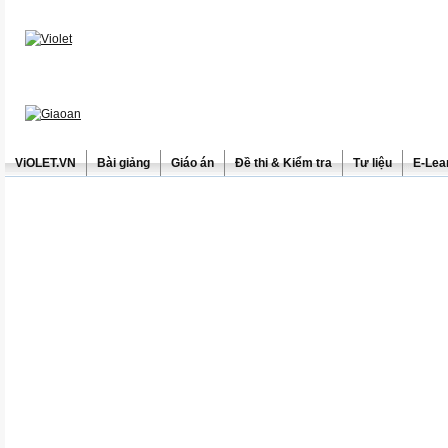
ViOLET.VN
Bài giảng
Giáo án
Đề thi & Kiểm tra
Tư liệu
E-Lea