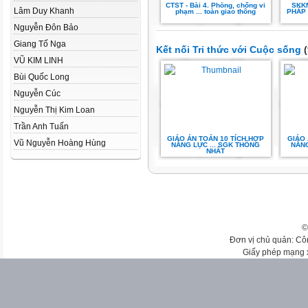
CTST - Bài 4. Phòng, chống vi
SKK
Lâm Duy Khanh
phạm ... toàn giao thông
PHÁP 
Nguyễn Đôn Bảo
Giang Tố Nga
Kết nối Tri thức với Cuộc sống
(
VŨ KIM LINH
Bùi Quốc Long
Nguyễn Cúc
Nguyễn Thị Kim Loan
Trần Anh Tuấn
GIÁO ÁN TOÁN 10 TÍCH HỢP
GIÁO 
Vũ Nguyễn Hoàng Hùng
NĂNG LỰC ... SGK THỐNG
NĂNG
NHẤT
©
Đơn vị chủ quản: Cô
Giấy phép mạng 