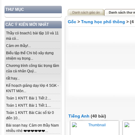
THƯ MỤC
Danh sách giáo án
Danh sách thư 
Gốc
>
Trung học phổ thông
> (4
CÁC Ý KIẾN MỚI NHẤT
Thầy có bsach1 bài tập 10 và 11
mà có...
Cảm ơn thầy!...
Biểu tập thể Chi bộ xây dựng
nhiệm vụ trọng...
Chương trình công tác trọng tâm
của cá nhân Quý...
rất hay...
Kế hoạch giảng dạy lớp 4 SGK -
KNTT Môn...
Toán 1 KNTT. Bài 1 Tiết 2....
Toán 1 KNTT. Bài 1 Tiết 1....
Toán 1 KNTT. Bài Các số từ 0
Tiếng Anh
(40 bài)
đến 10...
Bài soạn hay. Cảm ơn thầy Nam
nhiều nhé ❤️❤️❤️❤️❤️❤️...