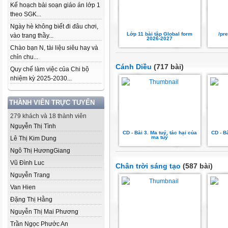
Kế hoạch bài soạn giáo án lớp 1
theo SGK...
Ngày hè không biết đi đâu chơi,
Lớp 11 bài tập Global form
/pr
vào trang thầy...
2026-2027
Chào bạn N, tài liệu siêu hay và
chỉn chu...
Cánh Diều
(717 bài)
Quy chế làm việc của Chi bộ
nhiệm kỳ 2025-2030...
THÀNH VIÊN TRỰC TUYẾN
279 khách và 18 thành viên
Nguyễn Thị Tình
CD - Bài 3. Ma tuý, tác hại của
CD - Bà
ma tuý
Lê Thị Kim Dung
Ngô Thị HươngGiang
Vũ Đình Luc
Chân trời sáng tạo
(587 bài)
Nguyễn Trang
Van Hien
Đặng Thị Hằng
Nguyễn Thị Mai Phương
Trần Ngọc Phước An