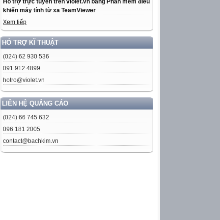
Hỗ trợ trực tuyến trên violet.vn bằng Phần mềm điều
khiển máy tính từ xa TeamViewer
Xem tiếp
HỖ TRỢ KĨ THUẬT
(024) 62 930 536
091 912 4899
hotro@violet.vn
LIÊN HỆ QUẢNG CÁO
(024) 66 745 632
096 181 2005
contact@bachkim.vn