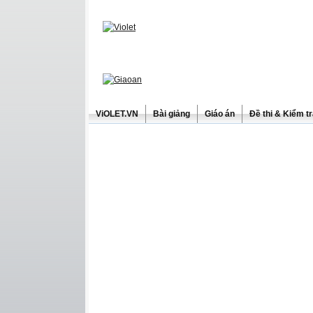
ViOLET.VN
Bài giảng
Giáo án
Đề thi & Kiểm t