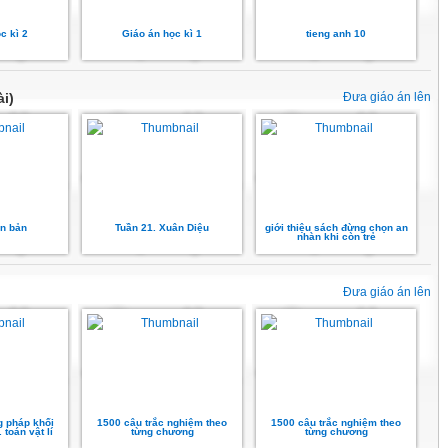
c kì 2
Giáo án học kì 1
tieng anh 10
ài)
Đưa giáo án lên
ăn bản
Tuần 21. Xuân Diệu
giới thiệu sách đừng chọn an
nhàn khi còn trẻ
Đưa giáo án lên
 pháp khối
1500 câu trắc nghiệm theo
1500 câu trắc nghiệm theo
. toán vật lí
từng chương
từng chương