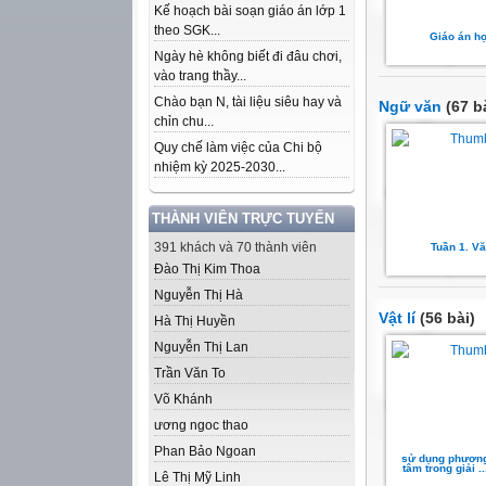
Kế hoạch bài soạn giáo án lớp 1
theo SGK...
Giáo án họ
Ngày hè không biết đi đâu chơi,
vào trang thầy...
Chào bạn N, tài liệu siêu hay và
Ngữ văn
(67 b
chỉn chu...
Quy chế làm việc của Chi bộ
nhiệm kỳ 2025-2030...
THÀNH VIÊN TRỰC TUYẾN
391 khách và 70 thành viên
Tuần 1. V
Đào Thị Kim Thoa
Nguyễn Thị Hà
Vật lí
(56 bài)
Hà Thị Huyền
Nguyễn Thị Lan
Trần Văn To
Võ Khánh
ương ngoc thao
Phan Bảo Ngoan
sử dụng phương
tâm trong giải ..
Lê Thị Mỹ Linh