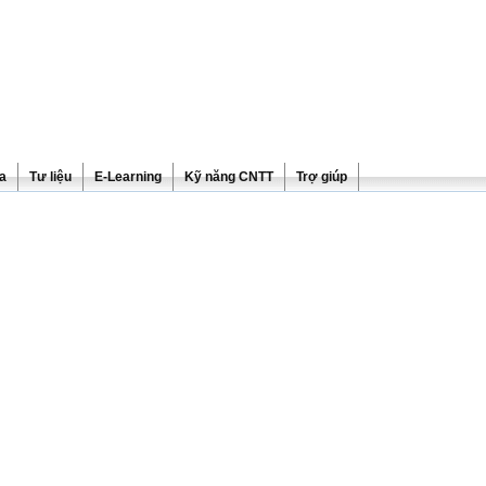
ra
Tư liệu
E-Learning
Kỹ năng CNTT
Trợ giúp