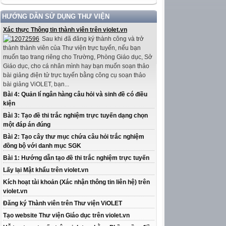
HƯỚNG DẪN SỬ DỤNG THƯ VIỆN
Xác thực Thông tin thành viên trên violet.vn
Sau khi đã đăng ký thành công và trở
thành thành viên của Thư viện trực tuyến, nếu bạn
muốn tạo trang riêng cho Trường, Phòng Giáo dục, Sở
Giáo dục, cho cá nhân mình hay bạn muốn soạn thảo
bài giảng điện tử trực tuyến bằng công cụ soạn thảo
bài giảng ViOLET, bạn...
Bài 4: Quản lí ngân hàng câu hỏi và sinh đề có điều
kiện
Bài 3: Tạo đề thi trắc nghiệm trực tuyến dạng chọn
một đáp án đúng
Bài 2: Tạo cây thư mục chứa câu hỏi trắc nghiệm
đồng bộ với danh mục SGK
Bài 1: Hướng dẫn tạo đề thi trắc nghiệm trực tuyến
Lấy lại Mật khẩu trên violet.vn
Kích hoạt tài khoản (Xác nhận thông tin liên hệ) trên
violet.vn
Đăng ký Thành viên trên Thư viện ViOLET
Tạo website Thư viện Giáo dục trên violet.vn