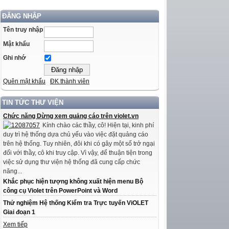
ĐĂNG NHẬP
Tên truy nhập
Mật khẩu
Ghi nhớ
Quên mật khẩu
ĐK thành viên
TIN TỨC THƯ VIỆN
Chức năng Dừng xem quảng cáo trên violet.vn
Kính chào các thầy, cô! Hiện tại, kinh phí
duy trì hệ thống dựa chủ yếu vào việc đặt quảng cáo
trên hệ thống. Tuy nhiên, đôi khi có gây một số trở ngại
đối với thầy, cô khi truy cập. Vì vậy, để thuận tiện trong
việc sử dụng thư viện hệ thống đã cung cấp chức
năng...
Khắc phục hiện tượng không xuất hiện menu Bộ
công cụ Violet trên PowerPoint và Word
Thử nghiệm Hệ thống Kiểm tra Trực tuyến ViOLET
Giai đoạn 1
Xem tiếp