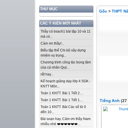
THƯ MỤC
Gốc
>
THPT Nâ
CÁC Ý KIẾN MỚI NHẤT
Thầy có bsach1 bài tập 10 và 11
mà có...
Cảm ơn thầy!...
Biểu tập thể Chi bộ xây dựng
nhiệm vụ trọng...
Chương trình công tác trọng tâm
của cá nhân Quý...
rất hay...
Kế hoạch giảng dạy lớp 4 SGK -
KNTT Môn...
Toán 1 KNTT. Bài 1 Tiết 2....
Toán 1 KNTT. Bài 1 Tiết 1....
Tiếng Anh
(27 
Toán 1 KNTT. Bài Các số từ 0
đến 10...
Bài soạn hay. Cảm ơn thầy Nam
nhiều nhé ❤️❤️❤️❤️❤️❤️...