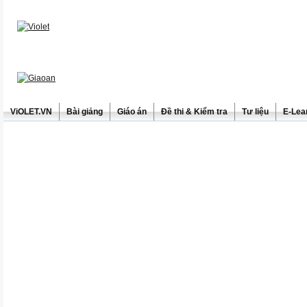
ViOLET.VN
Bài giảng
Giáo án
Đề thi & Kiểm tra
Tư liệu
E-Lea