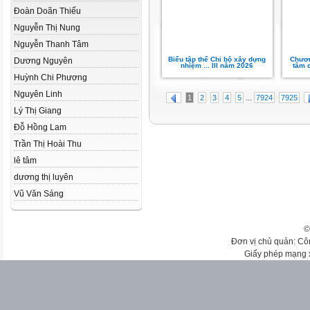
Đoàn Doãn Thiếu
Nguyễn Thị Nung
Nguyễn Thanh Tâm
Biểu tập thể Chi bộ xây dựng
Chươn
Dương Nguyên
nhiệm ... III năm 2026
tâm c
Huỳnh Chi Phương
Nguyên Linh
...
1
2
3
4
5
7924
7925
Lý Thị Giang
Đỗ Hồng Lam
Trần Thị Hoài Thu
lê tâm
dương thị luyên
Vũ Văn Sáng
©
Đơn vị chủ quản: Cô
Giấy phép mạng 