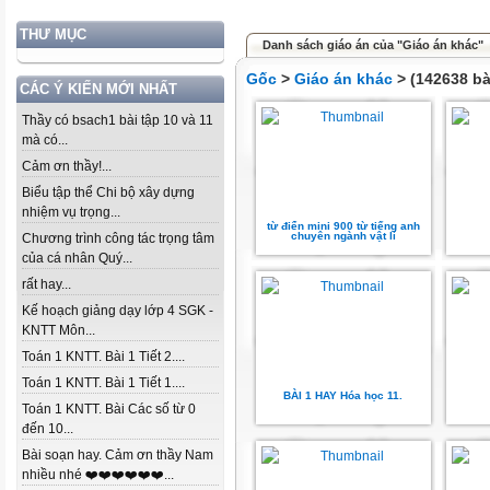
THƯ MỤC
Danh sách giáo án của "Giáo án khác"
Gốc
>
Giáo án khác
> (142638 bà
CÁC Ý KIẾN MỚI NHẤT
Thầy có bsach1 bài tập 10 và 11
mà có...
Cảm ơn thầy!...
Biểu tập thể Chi bộ xây dựng
nhiệm vụ trọng...
từ điển mini 900 từ tiếng anh
chuyên ngành vật lí
Chương trình công tác trọng tâm
của cá nhân Quý...
rất hay...
Kế hoạch giảng dạy lớp 4 SGK -
KNTT Môn...
Toán 1 KNTT. Bài 1 Tiết 2....
Toán 1 KNTT. Bài 1 Tiết 1....
BÀI 1 HAY Hóa học 11.
Toán 1 KNTT. Bài Các số từ 0
đến 10...
Bài soạn hay. Cảm ơn thầy Nam
nhiều nhé ❤️❤️❤️❤️❤️❤️...