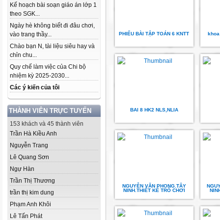
Kế hoạch bài soạn giáo án lớp 1
theo SGK...
Ngày hè không biết đi đâu chơi,
vào trang thầy...
PHIẾU BÀI TẬP TOÁN 6 KNTT
khoa 
Chào bạn N, tài liệu siêu hay và
chỉn chu...
Quy chế làm việc của Chi bộ
nhiệm kỳ 2025-2030...
Các ý kiến của tôi
THÀNH VIÊN TRỰC TUYẾN
BAI 8 HK2 NLS,NLIA
153 khách và 45 thành viên
Trần Hà Kiều Anh
Nguyễn Trang
Lê Quang Sơn
Ngự Hàn
Trần Thị Thương
NGUYỄN VĂN PHONG.TÂY
NGUY
NINH.THIẾT KẾ TRÒ CHƠI
NIN
trần thị kim dung
Phạm Anh Khôi
Lê Tấn Phát