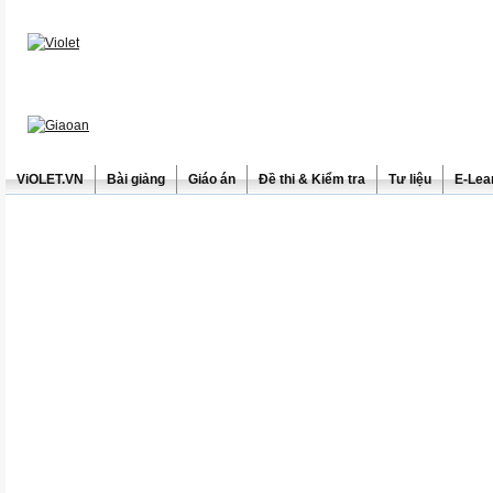
ViOLET.VN
Bài giảng
Giáo án
Đề thi & Kiểm tra
Tư liệu
E-Lea