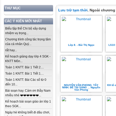
THƯ MỤC
Lưu trữ tạm thời
. Ngoài chương
CÁC Ý KIẾN MỚI NHẤT
Biểu tập thể Chi bộ xây dựng
nhiệm vụ trọng...
Chương trình công tác trọng tâm
của cá nhân Quý...
Lớp 8. - Bùi Thị Ngọc
LS10 
rất hay...
Kế hoạch giảng dạy lớp 4 SGK -
KNTT Môn...
Toán 1 KNTT. Bài 1 Tiết 2....
Toán 1 KNTT. Bài 1 Tiết 1....
Toán 1 KNTT. Bài Các số từ 0
đến 10...
NGUYỄN VĂN PHONG. TÂY
KH tổ 
NINH. ĐỀ TÀI SÁNG ... Nguyễn
Văn Phong
Bài soạn hay. Cảm ơn thầy Nam
nhiều nhé ❤️❤️❤️❤️❤️❤️...
Kế hoạch bài soạn giáo án lớp 1
theo SGK...
Ngày hè không biết đi đâu chơi,