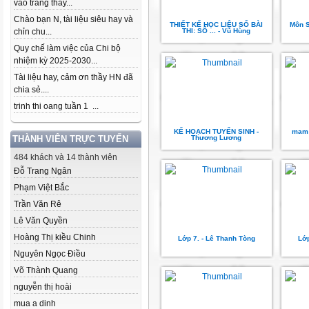
vào trang thầy...
Chào bạn N, tài liệu siêu hay và
THIẾT KẾ HỌC LIỆU SỐ BÀI
Môn S
chỉn chu...
THI: SỔ ... - Vũ Hùng
Quy chế làm việc của Chi bộ
nhiệm kỳ 2025-2030...
Tài liệu hay, cảm ơn thầy HN đã
chia sẻ....
trinh thi oang tuần 1 ...
KẾ HOẠCH TUYỂN SINH -
mam 
THÀNH VIÊN TRỰC TUYẾN
Thương Lương
484 khách và 14 thành viên
Đỗ Trang Ngân
Phạm Việt Bắc
Trần Văn Rê
Lê Văn Quyền
Hoàng Thị kiều Chinh
Lớp 7. - Lê Thanh Tòng
Lớp
Nguyên Ngọc Điều
Võ Thành Quang
nguyễn thị hoài
mua a dinh