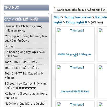
THƯ MỤC
Danh sách giáo án của "Công nghệ 6"
Gốc
>
Trung học cơ sở
>
Kết nố
CÁC Ý KIẾN MỚI NHẤT
nghệ
>
Công nghệ 6
> (43 bài)
Biểu tập thể Chi bộ xây dựng
nhiệm vụ trọng...
Chương trình công tác trọng tâm
của cá nhân Quý...
rất hay...
Kế hoạch giảng dạy lớp 4 SGK -
KHBD Công nghệ 6 Năng lực
KNTT Môn...
số
Toán 1 KNTT. Bài 1 Tiết 2....
Toán 1 KNTT. Bài 1 Tiết 1....
Toán 1 KNTT. Bài Các số từ 0
đến 10...
Bài soạn hay. Cảm ơn thầy Nam
nhiều nhé ❤️❤️❤️❤️❤️❤️...
/present/-15105953.html
Kế hoạch bài soạn giáo án lớp 1
theo SGK...
Ngày hè không biết đi đâu chơi,