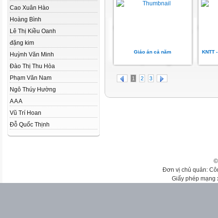
Cao Xuân Hào
Hoàng Bình
Lê Thị Kiều Oanh
đặng kim
Giáo án cả năm
KNTT -
Huỳnh Văn Minh
Đào Thị Thu Hòa
Phạm Văn Nam
1
2
3
Ngô Thúy Hường
A A A
Vũ Trí Hoan
Đỗ Quốc Thịnh
©
Đơn vị chủ quản: Cô
Giấy phép mạng 