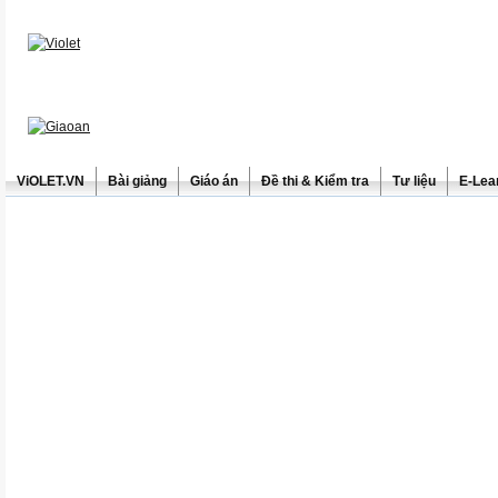
ViOLET.VN
Bài giảng
Giáo án
Đề thi & Kiểm tra
Tư liệu
E-Lea