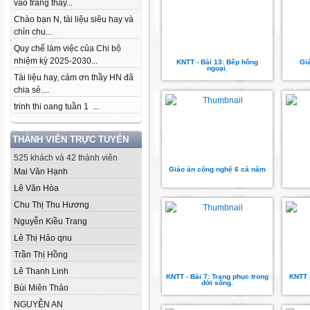
vào trang thầy...
Chào bạn N, tài liệu siêu hay và
chỉn chu...
Quy chế làm việc của Chi bộ
nhiệm kỳ 2025-2030...
KNTT - Bài 13: Bếp hồng
Gi
ngoại.
Tài liệu hay, cảm ơn thầy HN đã
chia sẻ....
trinh thi oang tuần 1 ...
THÀNH VIÊN TRỰC TUYẾN
525 khách và 42 thành viên
Giáo án công nghệ 6 cả năm
Mai Văn Hạnh
Lê Văn Hòa
Chu Thị Thu Hương
Nguyễn Kiều Trang
Lê Thị Hảo qnu
Trần Thị Hồng
Lê Thanh Linh
KNTT - Bài 7: Trang phục trong
KNTT 
đời sống.
Bùi Miên Thảo
NGUYỄN AN