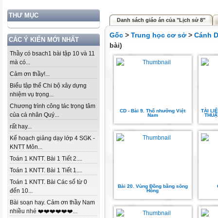
THƯ MỤC
Danh sách giáo án của "Lịch sử 8"
Gốc
>
Trung học cơ sở
>
Cánh D
CÁC Ý KIẾN MỚI NHẤT
bài)
Thầy có bsach1 bài tập 10 và 11
mà có...
Cảm ơn thầy!...
Biểu tập thể Chi bộ xây dựng
nhiệm vụ trọng...
Chương trình công tác trọng tâm
CD - Bài 9. Thổ nhưỡng Việt
TÀI LI
của cá nhân Quý...
Nam
THUẬ
rất hay...
Kế hoạch giảng dạy lớp 4 SGK -
KNTT Môn...
Toán 1 KNTT. Bài 1 Tiết 2....
Toán 1 KNTT. Bài 1 Tiết 1....
Toán 1 KNTT. Bài Các số từ 0
Bài 20. Vùng Đồng bằng sông
đến 10...
Hồng
Bài soạn hay. Cảm ơn thầy Nam
nhiều nhé ❤️❤️❤️❤️❤️❤️...