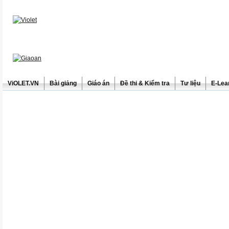
ViOLET.VN
Bài giảng
Giáo án
Đề thi & Kiểm tra
Tư liệu
E-Lea