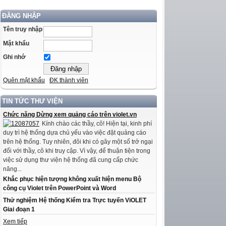
ĐĂNG NHẬP
Tên truy nhập
Mật khẩu
Ghi nhớ
Quên mật khẩu
ĐK thành viên
TIN TỨC THƯ VIỆN
Chức năng Dừng xem quảng cáo trên violet.vn
Kính chào các thầy, cô! Hiện tại, kinh phí
duy trì hệ thống dựa chủ yếu vào việc đặt quảng cáo
trên hệ thống. Tuy nhiên, đôi khi có gây một số trở ngại
đối với thầy, cô khi truy cập. Vì vậy, để thuận tiện trong
việc sử dụng thư viện hệ thống đã cung cấp chức
năng...
Khắc phục hiện tượng không xuất hiện menu Bộ
công cụ Violet trên PowerPoint và Word
Thử nghiệm Hệ thống Kiểm tra Trực tuyến ViOLET
Giai đoạn 1
Xem tiếp