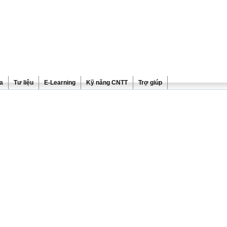
ra
Tư liệu
E-Learning
Kỹ năng CNTT
Trợ giúp