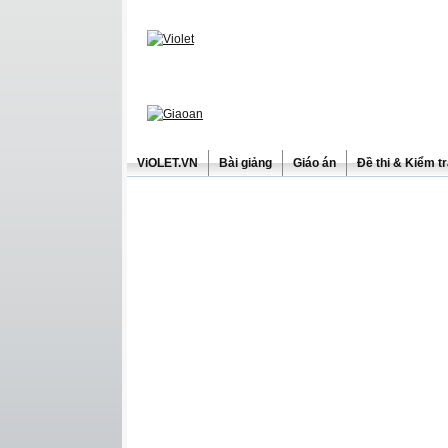
ViOLET.VN
Bài giảng
Giáo án
Đề thi & Kiểm t