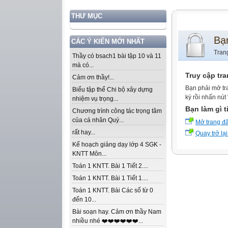
THƯ MỤC
Bạ
CÁC Ý KIẾN MỚI NHẤT
Tran
Thầy có bsach1 bài tập 10 và 11
mà có...
Truy cập tr
Cảm ơn thầy!...
Bạn phải mở tr
Biểu tập thể Chi bộ xây dựng
ký rồi nhấn nút
nhiệm vụ trọng...
Bạn làm gì t
Chương trình công tác trọng tâm
của cá nhân Quý...
Mở trang đ
rất hay...
Quay trở lại
Kế hoạch giảng dạy lớp 4 SGK -
KNTT Môn...
Toán 1 KNTT. Bài 1 Tiết 2....
Toán 1 KNTT. Bài 1 Tiết 1....
Toán 1 KNTT. Bài Các số từ 0
đến 10...
Bài soạn hay. Cảm ơn thầy Nam
nhiều nhé ❤️❤️❤️❤️❤️❤️...