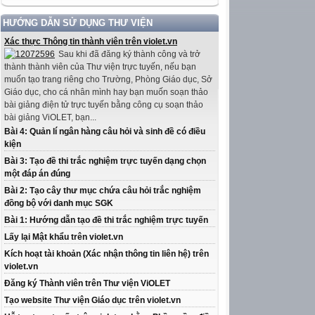
HƯỚNG DẪN SỬ DỤNG THƯ VIỆN
Xác thực Thông tin thành viên trên violet.vn
Sau khi đã đăng ký thành công và trở
thành thành viên của Thư viện trực tuyến, nếu bạn
muốn tạo trang riêng cho Trường, Phòng Giáo dục, Sở
Giáo dục, cho cá nhân mình hay bạn muốn soạn thảo
bài giảng điện tử trực tuyến bằng công cụ soạn thảo
bài giảng ViOLET, bạn...
Bài 4: Quản lí ngân hàng câu hỏi và sinh đề có điều
kiện
Bài 3: Tạo đề thi trắc nghiệm trực tuyến dạng chọn
một đáp án đúng
Bài 2: Tạo cây thư mục chứa câu hỏi trắc nghiệm
đồng bộ với danh mục SGK
Bài 1: Hướng dẫn tạo đề thi trắc nghiệm trực tuyến
Lấy lại Mật khẩu trên violet.vn
Kích hoạt tài khoản (Xác nhận thông tin liên hệ) trên
violet.vn
Đăng ký Thành viên trên Thư viện ViOLET
Tạo website Thư viện Giáo dục trên violet.vn