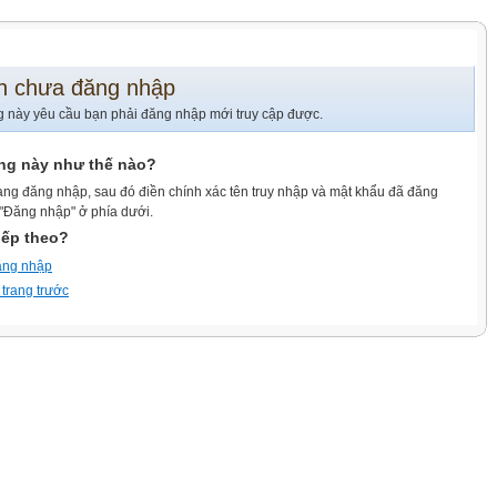
n chưa đăng nhập
g này yêu cầu bạn phải đăng nhập mới truy cập được.
ang này như thế nào?
ang đăng nhập, sau đó điền chính xác tên truy nhập và mật khẩu đã đăng
 "Đăng nhập" ở phía dưới.
iếp theo?
ăng nhập
 trang trước