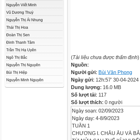
Nguyễn Viết Minh
Vũ Dương Thuỳ
Nguyễn Thị Ái Nhung
Thái Thị Hoa
Đoàn Thị Sen
Đinh Thanh Tâm
Trần Thị Hạ Uyên
(
Tài liệu chưa được thẩm định
)
Ngô Thị Bắc
Nguồn:
Nguyễn Thị Nguyên
Người gửi:
Bùi Văn Phong
Bùi Thị Hiệp
Ngày gửi:
12h:57' 30-04-2024
Nguyễn Minh Nguyên
Dung lượng:
16.0 MB
Số lượt tải:
117
Số lượt thích:
0 người
Ngày soạn: 02/09/2023
Ngày dạy: 4-8/9/2023
TUẦN 1
CHƯƠNG I. CHÂU ÂU VÀ BẮ