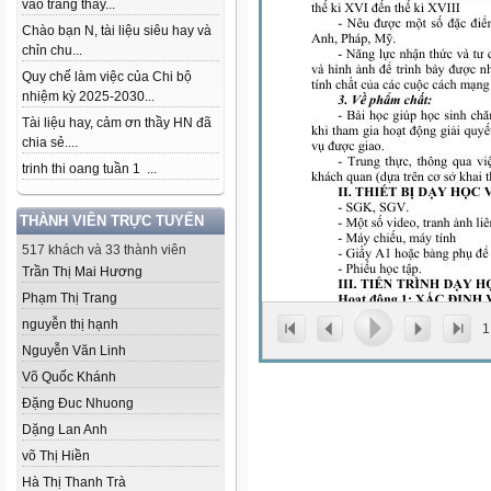
vào trang thầy...
Chào bạn N, tài liệu siêu hay và
chỉn chu...
Quy chế làm việc của Chi bộ
nhiệm kỳ 2025-2030...
Tài liệu hay, cảm ơn thầy HN đã
chia sẻ....
trinh thi oang tuần 1 ...
THÀNH VIÊN TRỰC TUYẾN
517 khách và 33 thành viên
Trần Thị Mai Hương
Phạm Thị Trang
nguyễn thị hạnh
1
Nguyễn Văn Linh
Võ Quốc Khánh
Đặng Đuc Nhuong
Dặng Lan Anh
võ Thị Hiền
Hà Thị Thanh Trà