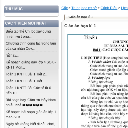
Gốc
>
Trung học cơ sở
>
Cánh Diều
>
Lịch
THƯ MỤC
Giáo án học kì 1
CÁC Ý KIẾN MỚI NHẤT
Giáo án học kì 1
Biểu tập thể Chi bộ xây dựng
nhiệm vụ trọng...
Chương trình công tác trọng tâm
của cá nhân Quý...
rất hay...
Kế hoạch giảng dạy lớp 4 SGK -
KNTT Môn...
Toán 1 KNTT. Bài 1 Tiết 2....
Toán 1 KNTT. Bài 1 Tiết 1....
Toán 1 KNTT. Bài Các số từ 0
đến 10...
Bài soạn hay. Cảm ơn thầy Nam
nhiều nhé ❤️❤️❤️❤️❤️❤️...
Kế hoạch bài soạn giáo án lớp 1
theo SGK...
Ngày hè không biết đi đâu chơi,