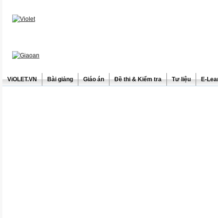
ViOLET.VN
Bài giảng
Giáo án
Đề thi & Kiểm tra
Tư liệu
E-Lea