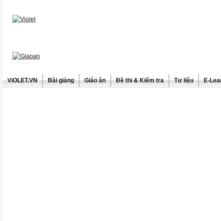
ViOLET.VN
Bài giảng
Giáo án
Đề thi & Kiểm tra
Tư liệu
E-Lea