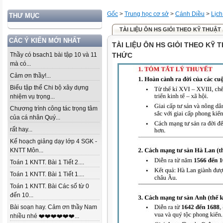
Gốc
>
Trung học cơ sở
>
Cánh Diều
>
Lịch
THƯ MỤC
TÀI LIỆU ÔN HS GIỎI THEO KỸ THUẬT 
CÁC Ý KIẾN MỚI NHẤT
TÀI LIỆU ÔN HS GIỎI THEO KỸ 
Thầy có bsach1 bài tập 10 và 11
THỨC
mà có...
Cảm ơn thầy!...
Biểu tập thể Chi bộ xây dựng
nhiệm vụ trọng...
Chương trình công tác trọng tâm
của cá nhân Quý...
rất hay...
Kế hoạch giảng dạy lớp 4 SGK -
KNTT Môn...
Toán 1 KNTT. Bài 1 Tiết 2....
Toán 1 KNTT. Bài 1 Tiết 1....
Toán 1 KNTT. Bài Các số từ 0
đến 10...
Bài soạn hay. Cảm ơn thầy Nam
nhiều nhé ❤️❤️❤️❤️❤️❤️...