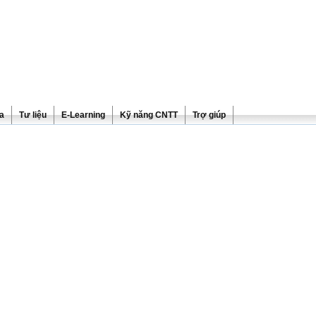
ra
Tư liệu
E-Learning
Kỹ năng CNTT
Trợ giúp