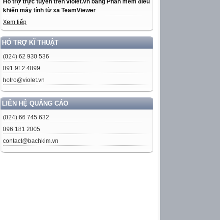
Hỗ trợ trực tuyến trên violet.vn bằng Phần mềm điều
khiển máy tính từ xa TeamViewer
Xem tiếp
HỖ TRỢ KĨ THUẬT
(024) 62 930 536
091 912 4899
hotro@violet.vn
LIÊN HỆ QUẢNG CÁO
(024) 66 745 632
096 181 2005
contact@bachkim.vn