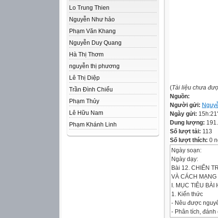
Lo Trung Thien
Nguyễn Như hảo
Phạm Văn Khang
Nguyễn Duy Quang
Hà Thị Thơm
nguyễn thị phương
Lê Thị Diệp
(
Tài liệu chưa đư
Trần Đình Chiểu
Nguồn:
Phạm Thủy
Người gửi:
Nguyễ
Lê Hữu Nam
Ngày gửi:
15h:21
Dung lượng:
191
Phạm Khánh Linh
Số lượt tải:
113
Số lượt thích:
0 n
Ngày soạn:
Ngày dạy:
Bài 12. CHIẾN T
VÀ CÁCH MẠNG 
I. MỤC TIÊU BÀI
1. Kiến thức
- Nêu được nguyê
- Phân tích, đánh