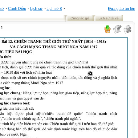
 sở
>
Cánh Diều
>
Lịch sử
>
Lịch sử 8
>
Đưa giáo án lên
Cùng tác giả
Lịch sử tải về
 1