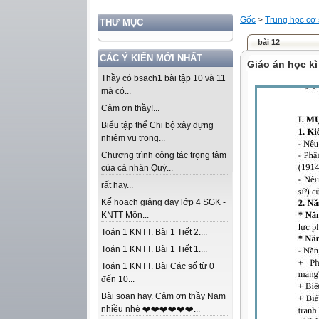
Gốc
>
Trung học cơ
THƯ MỤC
bài 12
CÁC Ý KIẾN MỚI NHẤT
Giáo án học kì
Thầy có bsach1 bài tập 10 và 11
mà có...
Cảm ơn thầy!...
Biểu tập thể Chi bộ xây dựng
nhiệm vụ trọng...
Chương trình công tác trọng tâm
của cá nhân Quý...
rất hay...
Kế hoạch giảng dạy lớp 4 SGK -
KNTT Môn...
Toán 1 KNTT. Bài 1 Tiết 2....
Toán 1 KNTT. Bài 1 Tiết 1....
Toán 1 KNTT. Bài Các số từ 0
đến 10...
Bài soạn hay. Cảm ơn thầy Nam
nhiều nhé ❤️❤️❤️❤️❤️❤️...