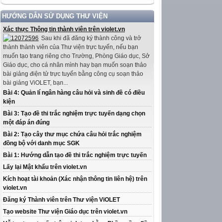
HƯỚNG DẪN SỬ DỤNG THƯ VIỆN
Xác thực Thông tin thành viên trên violet.vn
Sau khi đã đăng ký thành công và trở
thành thành viên của Thư viện trực tuyến, nếu bạn
muốn tạo trang riêng cho Trường, Phòng Giáo dục, Sở
Giáo dục, cho cá nhân mình hay bạn muốn soạn thảo
bài giảng điện tử trực tuyến bằng công cụ soạn thảo
bài giảng ViOLET, bạn...
Bài 4: Quản lí ngân hàng câu hỏi và sinh đề có điều
kiện
Bài 3: Tạo đề thi trắc nghiệm trực tuyến dạng chọn
một đáp án đúng
Bài 2: Tạo cây thư mục chứa câu hỏi trắc nghiệm
đồng bộ với danh mục SGK
Bài 1: Hướng dẫn tạo đề thi trắc nghiệm trực tuyến
Lấy lại Mật khẩu trên violet.vn
Kích hoạt tài khoản (Xác nhận thông tin liên hệ) trên
violet.vn
Đăng ký Thành viên trên Thư viện ViOLET
Tạo website Thư viện Giáo dục trên violet.vn