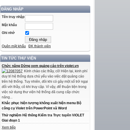
ĐĂNG NHẬP
Tên truy nhập
Mật khẩu
Ghi nhớ
Quên mật khẩu
ĐK thành viên
TIN TỨC THƯ VIỆN
Chức năng Dừng xem quảng cáo trên violet.vn
Kính chào các thầy, cô! Hiện tại, kinh phí
duy trì hệ thống dựa chủ yếu vào việc đặt quảng cáo
trên hệ thống. Tuy nhiên, đôi khi có gây một số trở ngại
đối với thầy, cô khi truy cập. Vì vậy, để thuận tiện trong
việc sử dụng thư viện hệ thống đã cung cấp chức
năng...
Khắc phục hiện tượng không xuất hiện menu Bộ
công cụ Violet trên PowerPoint và Word
Thử nghiệm Hệ thống Kiểm tra Trực tuyến ViOLET
Giai đoạn 1
Xem tiếp