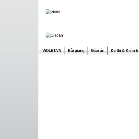
ViOLET.VN
Bài giảng
Giáo án
Đề thi & Kiểm t