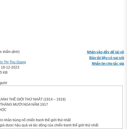
ợc thẩm định
)
Nhấn vào đây để tải về
Báo tài liệu có sai sót
n Thị Thu Giang
Nhắn tin cho tác giả
' 18-12-2023
.5 KB
gười
RANH THẾ GIỚI THỨ NHẤT (1914 – 1918)
THÁNG MƯỜI NGA NĂM 1917
 HỌC
n nhân bùng nổ chiến tranh thế giới thứ nhất
 giá được hậu quả và tác động của chiến tranh thế giới thứ nhất