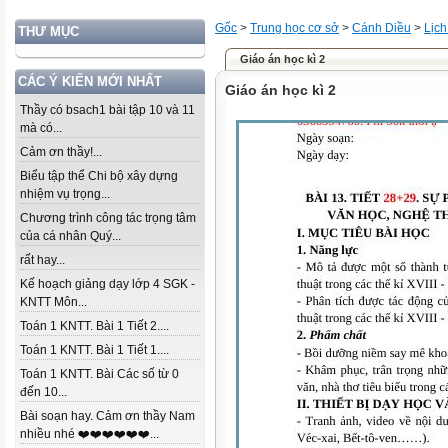
Gốc
>
Trung học cơ sở
>
Cánh Diều
>
Lịch
THƯ MỤC
Giáo án học kì 2
CÁC Ý KIẾN MỚI NHẤT
Giáo án học kì 2
Thầy có bsach1 bài tập 10 và 11
mà có...
Cảm ơn thầy!...
Biểu tập thể Chi bộ xây dựng
nhiệm vụ trọng...
Chương trình công tác trọng tâm
của cá nhân Quý...
rất hay...
Kế hoạch giảng dạy lớp 4 SGK -
KNTT Môn...
Toán 1 KNTT. Bài 1 Tiết 2....
Toán 1 KNTT. Bài 1 Tiết 1....
Toán 1 KNTT. Bài Các số từ 0
đến 10...
Bài soạn hay. Cảm ơn thầy Nam
nhiều nhé ❤️❤️❤️❤️❤️❤️...