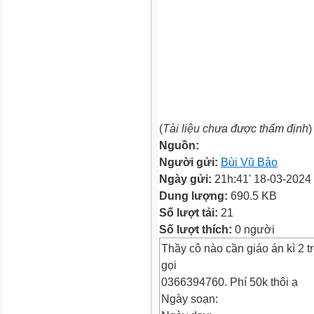
(
Tài liệu chưa được thẩm định
)
Nguồn:
Người gửi:
Bùi Vũ Bảo
Ngày gửi:
21h:41' 18-03-2024
Dung lượng:
690.5 KB
Số lượt tải:
21
Số lượt thích:
0 người
Thầy cô nào cần giáo án kì 2 
gọi
0366394760. Phí 50k thôi ạ
Ngày soạn: