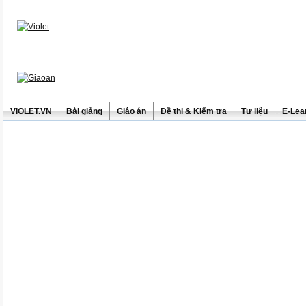
ViOLET.VN
Bài giảng
Giáo án
Đề thi & Kiểm tra
Tư liệu
E-Lea