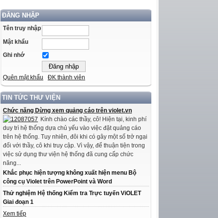
ĐĂNG NHẬP
Tên truy nhập
Mật khẩu
Ghi nhớ
Quên mật khẩu
ĐK thành viên
TIN TỨC THƯ VIỆN
Chức năng Dừng xem quảng cáo trên violet.vn
Kính chào các thầy, cô! Hiện tại, kinh phí
duy trì hệ thống dựa chủ yếu vào việc đặt quảng cáo
trên hệ thống. Tuy nhiên, đôi khi có gây một số trở ngại
đối với thầy, cô khi truy cập. Vì vậy, để thuận tiện trong
việc sử dụng thư viện hệ thống đã cung cấp chức
năng...
Khắc phục hiện tượng không xuất hiện menu Bộ
công cụ Violet trên PowerPoint và Word
Thử nghiệm Hệ thống Kiểm tra Trực tuyến ViOLET
Giai đoạn 1
Xem tiếp