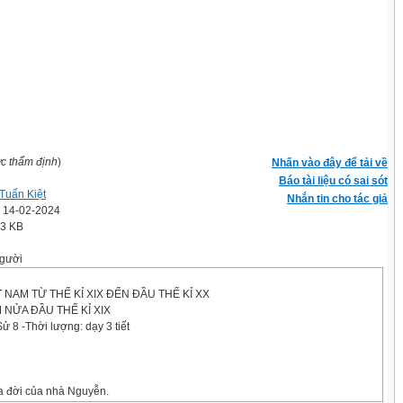
ợc thẩm định
)
Nhấn vào đây để tải về
Báo tài liệu có sai sót
Tuấn Kiệt
Nhắn tin cho tác giả
' 14-02-2024
.3 KB
gười
 NAM TỪ THẾ KỈ XIX ĐẾN ĐẦU THẾ KỈ XX
M NỬA ĐẦU THẾ KỈ XIX
ử 8 -Thời lượng: dạy 3 tiết
ra đời của nhà Nguyễn.