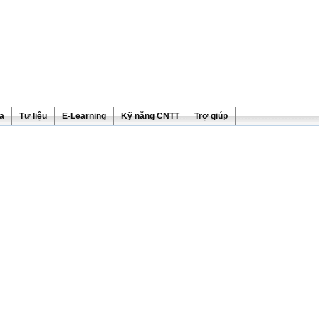
ra
Tư liệu
E-Learning
Kỹ năng CNTT
Trợ giúp