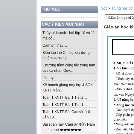
Gốc
>
Trung học cơ
THƯ MỤC
Giáo án học kì 2
CÁC Ý KIẾN MỚI NHẤT
Giáo án học kì
Thầy có bsach1 bài tập 10 và 11
mà có...
Cảm ơn thầy!...
Biểu tập thể Chi bộ xây dựng
nhiệm vụ trọng...
Chương trình công tác trọng tâm
của cá nhân Quý...
rất hay...
Kế hoạch giảng dạy lớp 4 SGK -
KNTT Môn...
Toán 1 KNTT. Bài 1 Tiết 2....
Toán 1 KNTT. Bài 1 Tiết 1....
Toán 1 KNTT. Bài Các số từ 0
đến 10...
Bài soạn hay. Cảm ơn thầy Nam
nhiều nhé ❤️❤️❤️❤️❤️❤️...