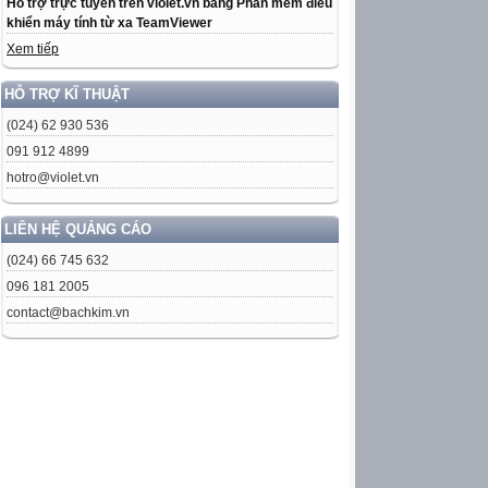
Hỗ trợ trực tuyến trên violet.vn bằng Phần mềm điều
khiển máy tính từ xa TeamViewer
Xem tiếp
HỖ TRỢ KĨ THUẬT
(024) 62 930 536
091 912 4899
hotro@violet.vn
LIÊN HỆ QUẢNG CÁO
(024) 66 745 632
096 181 2005
contact@bachkim.vn