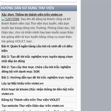
HƯỚNG DẪN SỬ DỤNG THƯ VIỆN
Xác thực Thông tin thành viên trên violet.vn
Sau khi đã đăng ký thành công và trở
thành thành viên của Thư viện trực tuyến, nếu bạn
muốn tạo trang riêng cho Trường, Phòng Giáo dục, Sở
Giáo dục, cho cá nhân mình hay bạn muốn soạn thảo
bài giảng điện tử trực tuyến bằng công cụ soạn thảo
bài giảng ViOLET, bạn...
Bài 4: Quản lí ngân hàng câu hỏi và sinh đề có điều
kiện
Bài 3: Tạo đề thi trắc nghiệm trực tuyến dạng chọn
một đáp án đúng
Bài 2: Tạo cây thư mục chứa câu hỏi trắc nghiệm
đồng bộ với danh mục SGK
Bài 1: Hướng dẫn tạo đề thi trắc nghiệm trực tuyến
Lấy lại Mật khẩu trên violet.vn
Kích hoạt tài khoản (Xác nhận thông tin liên hệ) trên
violet.vn
Đăng ký Thành viên trên Thư viện ViOLET
Tạo website Thư viện Giáo dục trên violet.vn