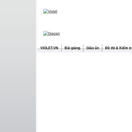
ViOLET.VN
Bài giảng
Giáo án
Đề thi & Kiểm t