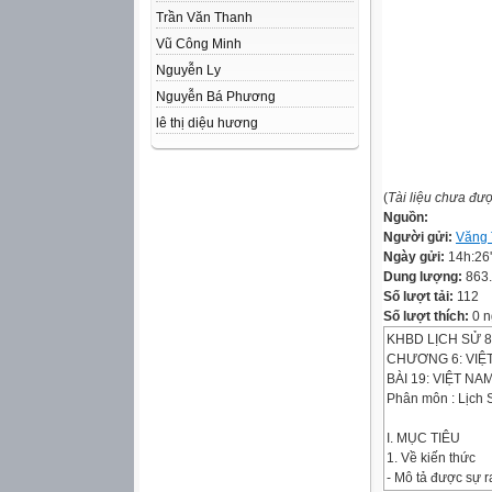
Trần Văn Thanh
Vũ Công Minh
Nguyễn Ly
Nguyễn Bá Phương
lê thị diệu hương
(
Tài liệu chưa đư
Nguồn:
Người gửi:
Văng 
Ngày gửi:
14h:26
Dung lượng:
863
Số lượt tải:
112
Số lượt thích:
0 n
KHBD LỊCH SỬ 8
CHƯƠNG 6: VIỆT
BÀI 19: VIỆT NA
Phân môn : Lịch S
I. MỤC TIÊU
1. Về kiến thức
- Mô tả được sự 