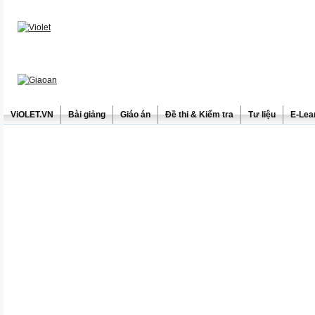
ViOLET.VN
Bài giảng
Giáo án
Đề thi & Kiểm tra
Tư liệu
E-Lea