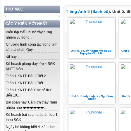
THƯ MỤC
Tiếng Anh 8 (Sách cũ)
. Unit 5. S
CÁC Ý KIẾN MỚI NHẤT
Biểu tập thể Chi bộ xây dựng
nhiệm vụ trọng...
Chương trình công tác trọng tâm
của cá nhân Quý...
Unit 5. Study habits week 11 -
Unit 5
Nguyễn Văn Liệt
rất hay...
Kế hoạch giảng dạy lớp 4 SGK -
KNTT Môn...
Toán 1 KNTT. Bài 1 Tiết 2....
Toán 1 KNTT. Bài 1 Tiết 1....
Toán 1 KNTT. Bài Các số từ 0
đến 10...
Unit 5. Study habits - Ngô Văn
Unit 5
Thuấn
Bài soạn hay. Cảm ơn thầy Nam
nhiều nhé ❤️❤️❤️❤️❤️❤️...
Kế hoạch bài soạn giáo án lớp 1
theo SGK...
Ngày hè không biết đi đâu chơi,