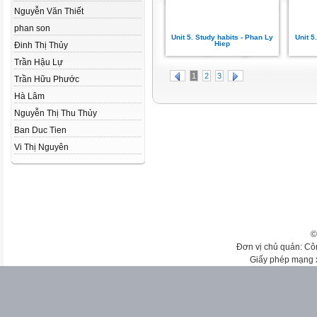
Nguyễn Văn Thiết
phan son
Unit 5. Study habits - Phan Ly
Unit 5
Hiep
Đinh Thị Thủy
Trần Hậu Lự
1
2
3
Trần Hữu Phước
Hà Lâm
Nguyễn Thị Thu Thủy
Ban Duc Tien
Vi Thị Nguyên
©
Đơn vị chủ quản: Cô
Giấy phép mạng 