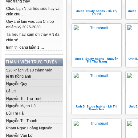
vào trang thầy...
Chào bạn N, tài liệu siêu hay và
Unit 5. Study habits - Hà Thị
Unit 5
chỉn chu...
Thi Hà
Quy chế làm việc của Chi bộ
nhiệm kỳ 2025-2030...
Tài liệu hay, cảm ơn thầy HN đã
chia sẻ....
trinh thi oang tuần 1 ...
Unit 5. Study habits - Nguyễn
Unit 5
THÀNH VIÊN TRỰC TUYẾN
Thị Thu Trang
526 khách và 18 thành viên
lê thị hồng anh
Nguyễn Quy
Lê Liti
Nguyển Thị Thu Trinh
Nguyễn Mạnh Hải
Unit 5. Study habits - Lê Thị
Unit 5
Thanh Trúc
Bùi Thị Hải
Nguyễn Thị Thành
Phạm Ngọc Hoàng Nguyên
Nguyễn Văn Lợi