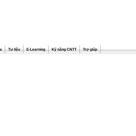
ra
Tư liệu
E-Learning
Kỹ năng CNTT
Trợ giúp