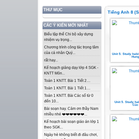
THƯ MỤC
Tiếng Anh 8 (S
CÁC Ý KIẾN MỚI NHẤT
Biểu tập thể Chi bộ xây dựng
nhiệm vụ trọng...
Chương trình công tác trọng tâm
của cá nhân Quý...
Unit 5. Study hab
Hun
rất hay...
Kế hoạch giảng dạy lớp 4 SGK -
KNTT Môn...
Toán 1 KNTT. Bài 1 Tiết 2....
Toán 1 KNTT. Bài 1 Tiết 1....
Toán 1 KNTT. Bài Các số từ 0
đến 10...
Unit 5. Study hab
Cúc
Bài soạn hay. Cảm ơn thầy Nam
nhiều nhé ❤️❤️❤️❤️❤️❤️...
Kế hoạch bài soạn giáo án lớp 1
theo SGK...
Ngày hè không biết đi đâu chơi,