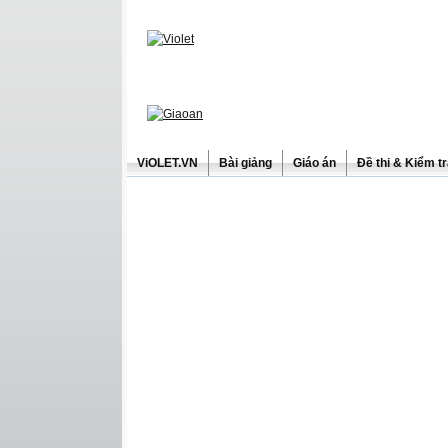
ViOLET.VN
Bài giảng
Giáo án
Đề thi & Kiểm t