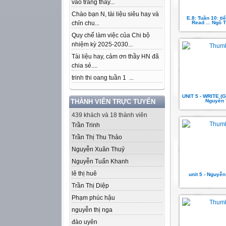
vào trang thầy...
Chào bạn N, tài liệu siêu hay và
E.8: Tuần 10: tiế
chỉn chu...
Read ... Ngô 
Quy chế làm việc của Chi bộ
nhiệm kỳ 2025-2030...
Tài liệu hay, cảm ơn thầy HN đã
chia sẻ....
trinh thi oang tuần 1 ...
UNIT 5 - WRITE (G
THÀNH VIÊN TRỰC TUYẾN
Nguyên 
439 khách và 18 thành viên
Trần Trinh
Trần Thị Thu Thảo
Nguyễn Xuân Thuỷ
Nguyễn Tuấn Khanh
lê thị huê
unit 5 - Nguyễ
Trần Thị Diệp
Phạm phúc hậu
nguyễn thị nga
đào uyên