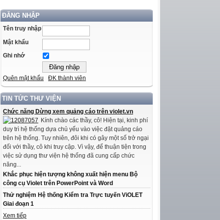
ĐĂNG NHẬP
Tên truy nhập
Mật khẩu
Ghi nhớ
Quên mật khẩu
ĐK thành viên
TIN TỨC THƯ VIỆN
Chức năng Dừng xem quảng cáo trên violet.vn
Kính chào các thầy, cô! Hiện tại, kinh phí
duy trì hệ thống dựa chủ yếu vào việc đặt quảng cáo
trên hệ thống. Tuy nhiên, đôi khi có gây một số trở ngại
đối với thầy, cô khi truy cập. Vì vậy, để thuận tiện trong
việc sử dụng thư viện hệ thống đã cung cấp chức
năng...
Khắc phục hiện tượng không xuất hiện menu Bộ
công cụ Violet trên PowerPoint và Word
Thử nghiệm Hệ thống Kiểm tra Trực tuyến ViOLET
Giai đoạn 1
Xem tiếp