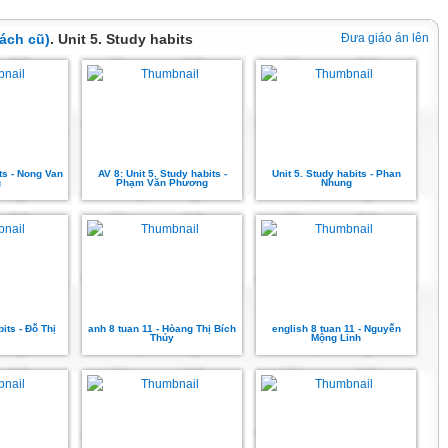
ách cũ)
. Unit 5. Study habits
Đưa giáo án lên
its - Nong Van
AV 8: Unit 5. Study habits -
Unit 5. Study habits - Phan
g
Phạm Văn Phương
Nhung
its - Đỗ Thị
anh 8 tuan 11 - Hòang Thị Bích
english 8 tuan 11 - Nguyễn
Thủy
Mộng Linh