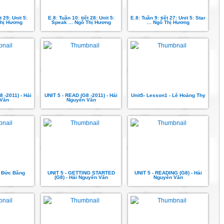
t 29: Unit 5:
E.8: Tuần 10: tiết 28: Unit 5:
E.8: Tuần 9: tiết 27: Unit 5: Star
Thị Hương
Speak ... Ngô Thị Hương
... Ngô Thị Hương
8 -2011) - Hải
UNIT 5 - READ (G8 -2011) - Hải
Unit5- Lesson1 - Lê Hoàng Thy
Văn
Nguyên Văn
n Đức Bằng
UNIT 5 - GETTING STARTED
UNIT 5 - READING (G8) - Hải
(G8) - Hải Nguyên Văn
Nguyên Văn