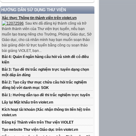
HƯỚNG DẪN SỬ DỤNG THƯ VIỆN
Xác thực Thông tin thành viên trên violet.vn
Sau khi đã đăng ký thành công và trở
thành thành viên của Thư viện trực tuyến, nếu bạn
muốn tạo trang riêng cho Trường, Phòng Giáo dục, Sở
Giáo dục, cho cá nhân mình hay bạn muốn soạn thảo
bài giảng điện tử trực tuyến bằng công cụ soạn thảo
bài giảng ViOLET, bạn...
Bài 4: Quản lí ngân hàng câu hỏi và sinh đề có điều
kiện
Bài 3: Tạo đề thi trắc nghiệm trực tuyến dạng chọn
một đáp án đúng
Bài 2: Tạo cây thư mục chứa câu hỏi trắc nghiệm
đồng bộ với danh mục SGK
Bài 1: Hướng dẫn tạo đề thi trắc nghiệm trực tuyến
Lấy lại Mật khẩu trên violet.vn
Kích hoạt tài khoản (Xác nhận thông tin liên hệ) trên
violet.vn
Đăng ký Thành viên trên Thư viện ViOLET
Tạo website Thư viện Giáo dục trên violet.vn