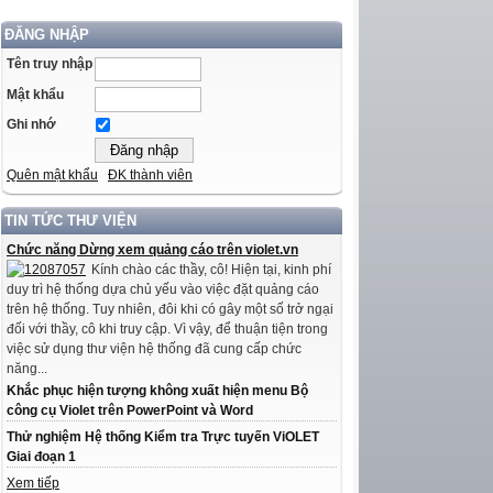
ĐĂNG NHẬP
Tên truy nhập
Mật khẩu
Ghi nhớ
Quên mật khẩu
ĐK thành viên
TIN TỨC THƯ VIỆN
Chức năng Dừng xem quảng cáo trên violet.vn
Kính chào các thầy, cô! Hiện tại, kinh phí
duy trì hệ thống dựa chủ yếu vào việc đặt quảng cáo
trên hệ thống. Tuy nhiên, đôi khi có gây một số trở ngại
đối với thầy, cô khi truy cập. Vì vậy, để thuận tiện trong
việc sử dụng thư viện hệ thống đã cung cấp chức
năng...
Khắc phục hiện tượng không xuất hiện menu Bộ
công cụ Violet trên PowerPoint và Word
Thử nghiệm Hệ thống Kiểm tra Trực tuyến ViOLET
Giai đoạn 1
Xem tiếp