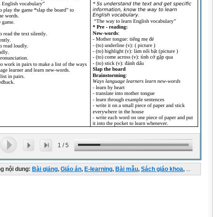
1
/
5
g nội dung:
Bài giảng
,
Giáo án
,
E-learning
,
Bài mẫu
,
Sách giáo khoa
,
...