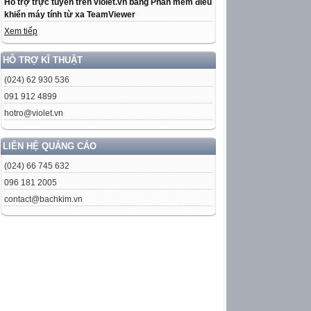
Hỗ trợ trực tuyến trên violet.vn bằng Phần mềm điều
khiển máy tính từ xa TeamViewer
Xem tiếp
HỖ TRỢ KĨ THUẬT
(024) 62 930 536
091 912 4899
hotro@violet.vn
LIÊN HỆ QUẢNG CÁO
(024) 66 745 632
096 181 2005
contact@bachkim.vn