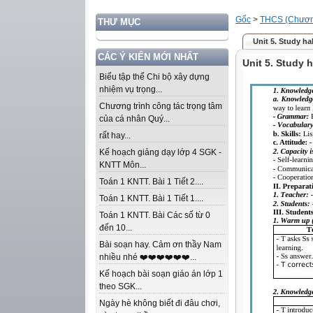
Gốc
>
THCS (Chương
THƯ MỤC
Unit 5. Study ha
CÁC Ý KIẾN MỚI NHẤT
Unit 5. Study 
Biểu tập thể Chi bộ xây dựng
nhiệm vụ trọng...
Chương trình công tác trọng tâm
của cá nhân Quý...
rất hay...
Kế hoạch giảng dạy lớp 4 SGK -
KNTT Môn...
Toán 1 KNTT. Bài 1 Tiết 2....
Toán 1 KNTT. Bài 1 Tiết 1....
Toán 1 KNTT. Bài Các số từ 0
đến 10...
Bài soạn hay. Cảm ơn thầy Nam
nhiều nhé ❤️❤️❤️❤️❤️❤️...
Kế hoạch bài soạn giáo án lớp 1
theo SGK...
Ngày hè không biết đi đâu chơi,