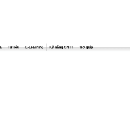
ra
Tư liệu
E-Learning
Kỹ năng CNTT
Trợ giúp