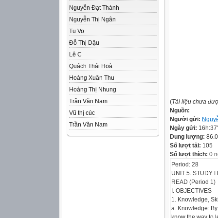
Nguyễn Đạt Thành
Nguyễn Thị Ngân
Tu Vo
Đỗ Thị Dậu
Lê C
Quách Thái Hoà
Hoàng Xuân Thu
Hoàng Thị Nhung
Trần Văn Nam
(
Tài liệu chưa đư
Nguồn:
Vũ thị cúc
Người gửi:
Nguyễ
Trần Văn Nam
Ngày gửi:
16h:37
Dung lượng:
86.
Số lượt tải:
105
Số lượt thích:
0 n
Period: 28
UNIT 5: STUDY 
READ (Period 1)
I. OBJECTIVES
1. Knowledge, Skil
a. Knowledge: By 
know the way to l