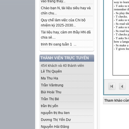
vào trang thầy...
Chào bạn N, tài liệu siêu hay và
chỉn chu...
Quy chế làm việc của Chi bộ
nhiệm kỳ 2025-2030...
Tài liệu hay, cảm ơn thầy HN đã
chia sẻ....
trinh thi oang tuần 1 ...
THÀNH VIÊN TRỰC TUYẾN
454 khách và 40 thành viên
Lê Thị Quyên
Ma Thu Ha
Trần Văntrung
Bùi Hoài Thu
Trần Thị Bé
Tham khảo cùn
trần thị yến
nguyễn thị thu lien
Dương Thị Yến Dư
Nguyễn Hải Đăng