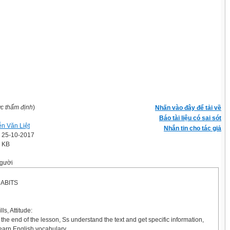
ợc thẩm định
)
Nhấn vào đây để tải về
Báo tài liệu có sai sót
n Văn Liệt
Nhắn tin cho tác giả
' 25-10-2017
0 KB
gười
HABITS
ls, Attitude:
the end of the lesson, Ss understand the text and get specific information,
earn English vocabulary.