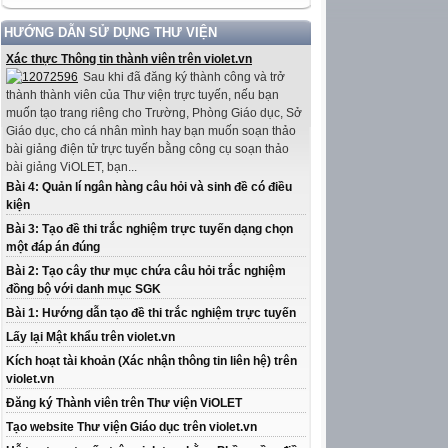
HƯỚNG DẪN SỬ DỤNG THƯ VIỆN
Xác thực Thông tin thành viên trên violet.vn
Sau khi đã đăng ký thành công và trở
thành thành viên của Thư viện trực tuyến, nếu bạn
muốn tạo trang riêng cho Trường, Phòng Giáo dục, Sở
Giáo dục, cho cá nhân mình hay bạn muốn soạn thảo
bài giảng điện tử trực tuyến bằng công cụ soạn thảo
bài giảng ViOLET, bạn...
Bài 4: Quản lí ngân hàng câu hỏi và sinh đề có điều
kiện
Bài 3: Tạo đề thi trắc nghiệm trực tuyến dạng chọn
một đáp án đúng
Bài 2: Tạo cây thư mục chứa câu hỏi trắc nghiệm
đồng bộ với danh mục SGK
Bài 1: Hướng dẫn tạo đề thi trắc nghiệm trực tuyến
Lấy lại Mật khẩu trên violet.vn
Kích hoạt tài khoản (Xác nhận thông tin liên hệ) trên
violet.vn
Đăng ký Thành viên trên Thư viện ViOLET
Tạo website Thư viện Giáo dục trên violet.vn