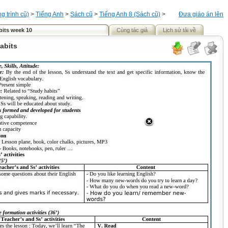
 trình cũ)
>
Tiếng Anh
>
Sách cũ
>
Tiếng Anh 8 (Sách cũ)
>
Đưa giáo án lên
bits week 10
Cùng tác giả
Lịch sử tải về
habits