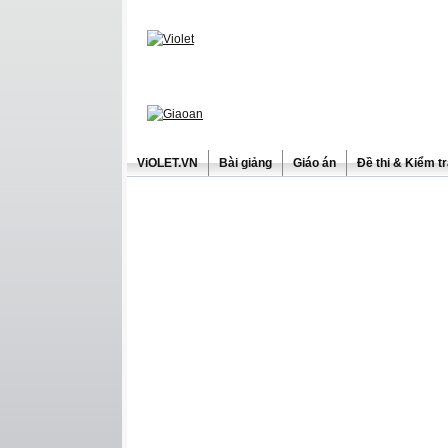
ViOLET.VN
Bài giảng
Giáo án
Đề thi & Kiểm t