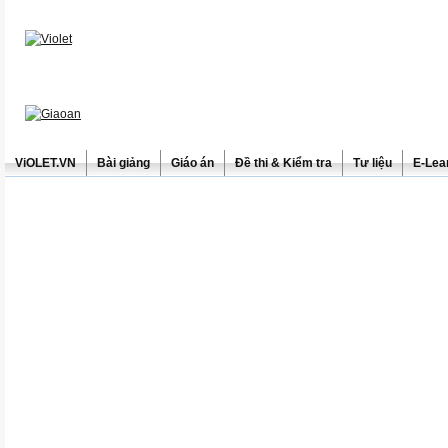
ViOLET.VN
Bài giảng
Giáo án
Đề thi & Kiểm tra
Tư liệu
E-Lea