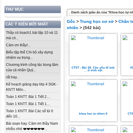
THƯ MỤC
Danh sách giáo án của "Khoa học tự n
Gốc
>
Trung học cơ sở
>
Chân t
CÁC Ý KIẾN MỚI NHẤT
nhiên
> (542 bài)
Thầy có bsach1 bài tập 10 và 11
mà có...
Cảm ơn thầy!...
Biểu tập thể Chi bộ xây dựng
nhiệm vụ trọng...
Chương trình công tác trọng tâm
CTST - Bài 38. Các yếu tố ảnh
K
của cá nhân Quý...
... ở sinh vật
rất hay...
Kế hoạch giảng dạy lớp 4 SGK -
KNTT Môn...
Toán 1 KNTT. Bài 1 Tiết 2....
Toán 1 KNTT. Bài 1 Tiết 1....
Toán 1 KNTT. Bài Các số từ 0
khoa hoc tu nhien 6
CTS
đến 10...
Bài soạn hay. Cảm ơn thầy Nam
nhiều nhé ❤️❤️❤️❤️❤️❤️...