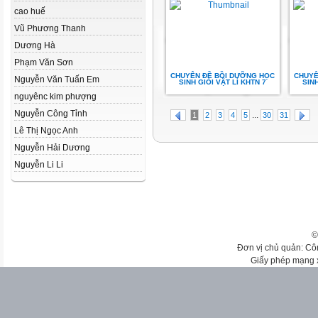
cao huế
Vũ Phương Thanh
Dương Hà
Phạm Văn Sơn
CHUYÊN ĐỀ BỒI DƯỠNG HỌC
CHUYÊ
Nguyễn Văn Tuấn Em
SINH GIỎI VẬT LÍ KHTN 7
SINH
nguyênc kim phượng
Nguyễn Công Tỉnh
...
1
2
3
4
5
30
31
Lê Thị Ngọc Anh
Nguyễn Hải Dương
Nguyễn Li Li
©
Đơn vị chủ quản: Cô
Giấy phép mạng 