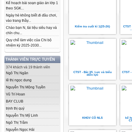
Kế hoạch bài soạn giáo án lớp 1
theo SGK...
Ngày hè không biết đi đâu chơi,
vào trang thầy...
Kiểm tra cuối kì 1(25-26)
CTST 
Chào bạn N, tài liệu siêu hay và
.
chỉn chu...
Quy chế làm việc của Chi bộ
nhiệm kỳ 2025-2030...
THÀNH VIÊN TRỰC TUYẾN
374 khách và 19 thành viên
CTST - Bài 35. Lực và biểu
CTST -
Ngô Thị Ngân
diễn lực
lê thị ngọc dung
Nguyễn Thị Mộng Tuyền
Vũ Trí Hoan
BAY CLUB
trịnh thị quý
Nguyễn Thị Mỹ Linh
KHGV CÓ NLS
kế h
CT
Ngô Thị Trầm
Nguyễn Ngọc Hải