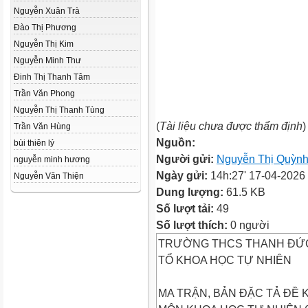
Nguyễn Xuân Trà
Đào Thị Phương
Nguyễn Thị Kim
Nguyễn Minh Thư
Đinh Thị Thanh Tâm
Trần Văn Phong
Nguyễn Thị Thanh Tùng
(
Tài liệu chưa được thẩm định
)
Trần Văn Hùng
Nguồn:
bùi thiên lý
Người gửi:
Nguyễn Thị Quỳn
nguyễn minh hương
Ngày gửi:
14h:27' 17-04-2026
Nguyễn Văn Thiện
Dung lượng:
61.5 KB
Số lượt tải:
49
Số lượt thích:
0 người
TRƯỜNG THCS THANH ĐỨ
TỔ KHOA HỌC TỰ NHIÊN
MA TRẬN, BẢN ĐẶC TẢ ĐỀ KI