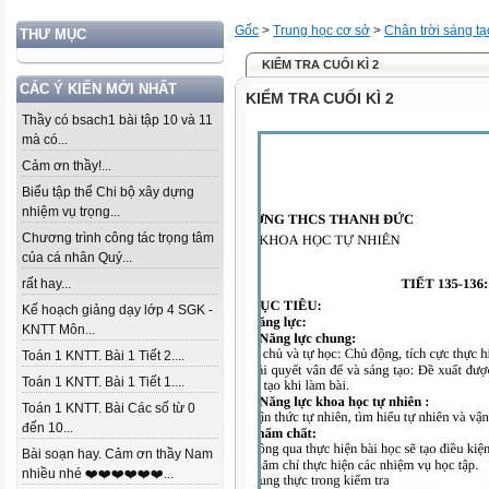
Gốc
>
Trung học cơ sở
>
Chân trời sáng tạ
THƯ MỤC
KIỂM TRA CUỐI KÌ 2
CÁC Ý KIẾN MỚI NHẤT
KIỂM TRA CUỐI KÌ 2
Thầy có bsach1 bài tập 10 và 11
mà có...
Cảm ơn thầy!...
Biểu tập thể Chi bộ xây dựng
nhiệm vụ trọng...
Chương trình công tác trọng tâm
của cá nhân Quý...
rất hay...
Kế hoạch giảng dạy lớp 4 SGK -
KNTT Môn...
Toán 1 KNTT. Bài 1 Tiết 2....
Toán 1 KNTT. Bài 1 Tiết 1....
Toán 1 KNTT. Bài Các số từ 0
đến 10...
Bài soạn hay. Cảm ơn thầy Nam
nhiều nhé ❤️❤️❤️❤️❤️❤️...