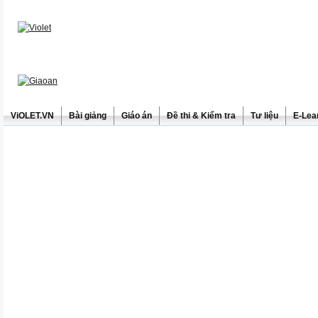
ViOLET.VN
Bài giảng
Giáo án
Đề thi & Kiểm tra
Tư liệu
E-Lea