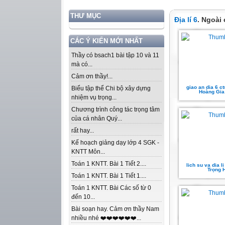
THƯ MỤC
Địa lí 6
. Ngoài
CÁC Ý KIẾN MỚI NHẤT
Thầy có bsach1 bài tập 10 và 11
mà có...
Cảm ơn thầy!...
giao an dia 6 c
Biểu tập thể Chi bộ xây dựng
Hoàng Gia
nhiệm vụ trọng...
Chương trình công tác trọng tâm
của cá nhân Quý...
rất hay...
Kế hoạch giảng dạy lớp 4 SGK -
KNTT Môn...
Toán 1 KNTT. Bài 1 Tiết 2....
lich su va dia l
Trọng 
Toán 1 KNTT. Bài 1 Tiết 1....
Toán 1 KNTT. Bài Các số từ 0
đến 10...
Bài soạn hay. Cảm ơn thầy Nam
nhiều nhé ❤️❤️❤️❤️❤️❤️...