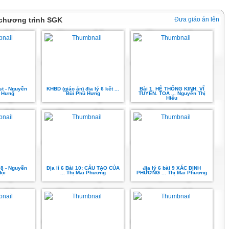
 chương trình SGK
Đưa giáo án lên
tst - Nguyễn
KHBD (giáo án) địa lý 6 kết ...
Bài 1. HỆ THỐNG KINH, VĨ
 Hưng
Bùi Phú Hưng
TUYẾN. TOA ... Nguyễn Thị
Hiếu
i 8 - Nguyễn
Địa lí 6 Bài 10: CẤU TẠO CỦA
địa lý 6 bài 9 XÁC ĐỊNH
Hội
... Thị Mai Phương
PHƯƠNG ... Thị Mai Phương