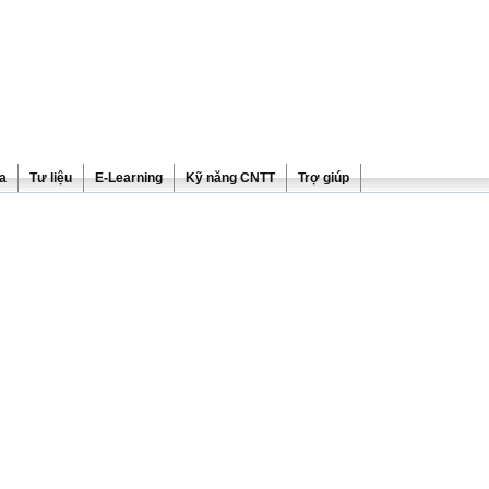
ra
Tư liệu
E-Learning
Kỹ năng CNTT
Trợ giúp