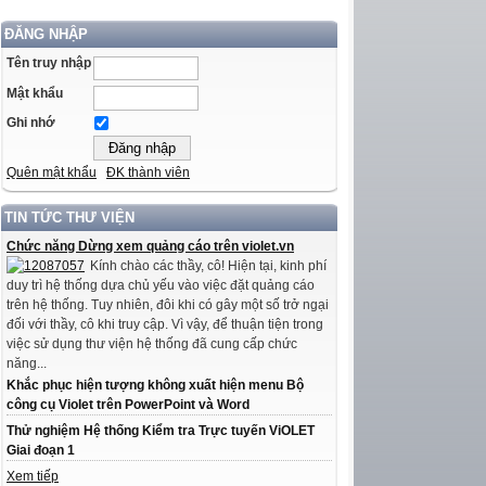
ĐĂNG NHẬP
Tên truy nhập
Mật khẩu
Ghi nhớ
Quên mật khẩu
ĐK thành viên
TIN TỨC THƯ VIỆN
Chức năng Dừng xem quảng cáo trên violet.vn
Kính chào các thầy, cô! Hiện tại, kinh phí
duy trì hệ thống dựa chủ yếu vào việc đặt quảng cáo
trên hệ thống. Tuy nhiên, đôi khi có gây một số trở ngại
đối với thầy, cô khi truy cập. Vì vậy, để thuận tiện trong
việc sử dụng thư viện hệ thống đã cung cấp chức
năng...
Khắc phục hiện tượng không xuất hiện menu Bộ
công cụ Violet trên PowerPoint và Word
Thử nghiệm Hệ thống Kiểm tra Trực tuyến ViOLET
Giai đoạn 1
Xem tiếp