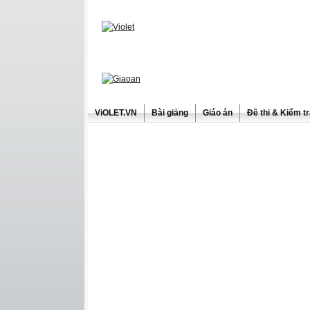
ViOLET.VN
Bài giảng
Giáo án
Đề thi & Kiểm t