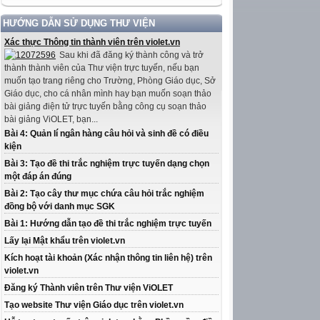
HƯỚNG DẪN SỬ DỤNG THƯ VIỆN
Xác thực Thông tin thành viên trên violet.vn
Sau khi đã đăng ký thành công và trở
thành thành viên của Thư viện trực tuyến, nếu bạn
muốn tạo trang riêng cho Trường, Phòng Giáo dục, Sở
Giáo dục, cho cá nhân mình hay bạn muốn soạn thảo
bài giảng điện tử trực tuyến bằng công cụ soạn thảo
bài giảng ViOLET, bạn...
Bài 4: Quản lí ngân hàng câu hỏi và sinh đề có điều
kiện
Bài 3: Tạo đề thi trắc nghiệm trực tuyến dạng chọn
một đáp án đúng
Bài 2: Tạo cây thư mục chứa câu hỏi trắc nghiệm
đồng bộ với danh mục SGK
Bài 1: Hướng dẫn tạo đề thi trắc nghiệm trực tuyến
Lấy lại Mật khẩu trên violet.vn
Kích hoạt tài khoản (Xác nhận thông tin liên hệ) trên
violet.vn
Đăng ký Thành viên trên Thư viện ViOLET
Tạo website Thư viện Giáo dục trên violet.vn