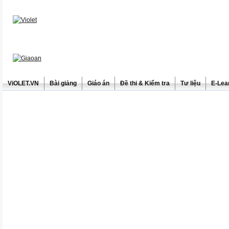
ViOLET.VN
Bài giảng
Giáo án
Đề thi & Kiểm tra
Tư liệu
E-Lea