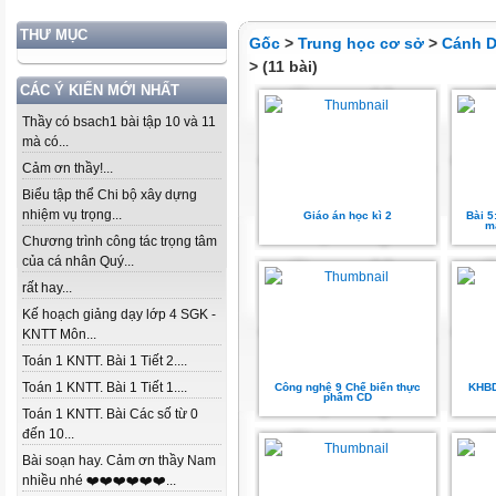
THƯ MỤC
Gốc
>
Trung học cơ sở
>
Cánh D
> (11 bài)
CÁC Ý KIẾN MỚI NHẤT
Thầy có bsach1 bài tập 10 và 11
mà có...
Cảm ơn thầy!...
Biểu tập thể Chi bộ xây dựng
nhiệm vụ trọng...
Giáo án học kì 2
Bài 5
m
Chương trình công tác trọng tâm
của cá nhân Quý...
rất hay...
Kế hoạch giảng dạy lớp 4 SGK -
KNTT Môn...
Toán 1 KNTT. Bài 1 Tiết 2....
Toán 1 KNTT. Bài 1 Tiết 1....
Công nghệ 9 Chế biến thực
KHBD
phẩm CD
Toán 1 KNTT. Bài Các số từ 0
đến 10...
Bài soạn hay. Cảm ơn thầy Nam
nhiều nhé ❤️❤️❤️❤️❤️❤️...