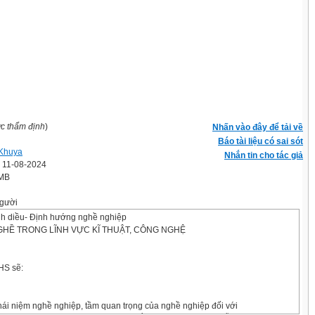
ợc thẩm định
)
Nhấn vào đây để tải về
Báo tài liệu có sai sót
Khuya
Nhắn tin cho tác giả
' 11-08-2024
 MB
gười
h diều- Định hướng nghề nghiệp
NGHỀ TRONG LĨNH VỰC KĨ THUẬT, CÔNG NGHỆ
HS sẽ:
hái niệm nghề nghiệp, tầm quan trọng của nghề nghiệp đối với