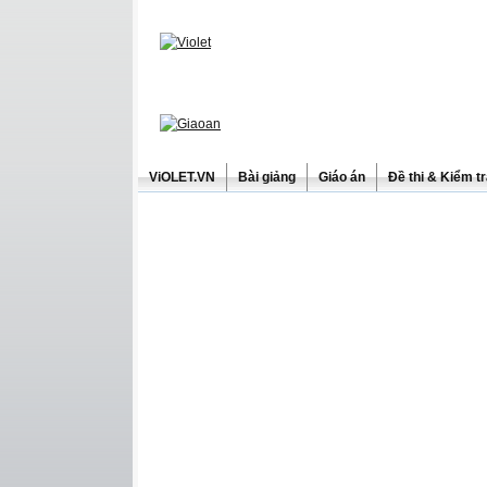
ViOLET.VN
Bài giảng
Giáo án
Đề thi & Kiểm t