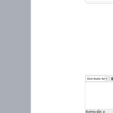
con người và xã 
người.
-
Kể tên và phân t
trong lĩnh vực kĩ 
2. Năng lực
Năng lực chung:
-
Năng lực giao tiế
tưởng cá nhân và 
cảm xúc, thái độ 
-
Kích thước font
Năng lực giải quy
đến vấn đề; phân
Năng lực đặc thù:
-
Năng lực nhận th
Đường dẫn
:
p