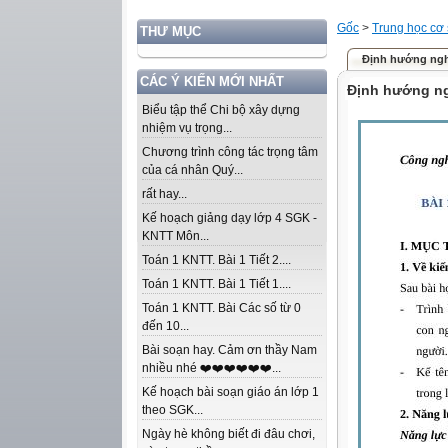
Gốc
>
Trung học cơ
THƯ MỤC
Định hướng ngh
CÁC Ý KIẾN MỚI NHẤT
Định hướng n
Biểu tập thể Chi bộ xây dựng
nhiệm vụ trọng...
Chương trình công tác trọng tâm
của cá nhân Quý...
rất hay...
Kế hoạch giảng dạy lớp 4 SGK -
KNTT Môn...
Toán 1 KNTT. Bài 1 Tiết 2....
Toán 1 KNTT. Bài 1 Tiết 1....
Toán 1 KNTT. Bài Các số từ 0
đến 10...
Bài soạn hay. Cảm ơn thầy Nam
nhiều nhé ❤️❤️❤️❤️❤️❤️...
Kế hoạch bài soạn giáo án lớp 1
theo SGK...
Ngày hè không biết đi đâu chơi,