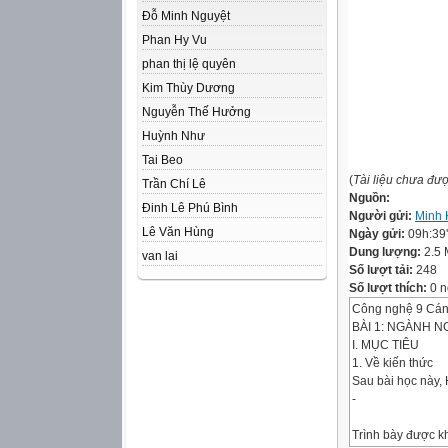
Đỗ Minh Nguyệt
Phan Hy Vu
phan thị lệ quyên
Kim Thùy Dương
Nguyễn Thế Hưởng
Huỳnh Như
Tai Beo
(
Tài liệu chưa đư
Trần Chí Lê
Nguồn:
Đinh Lê Phú Bình
Người gửi:
Minh 
Lê Văn Hùng
Ngày gửi:
09h:39
Dung lượng:
2.5
van lai
Số lượt tải:
248
Số lượt thích:
0 n
Công nghệ 9 Cán
BÀI 1: NGÀNH 
I. MỤC TIÊU
1. Về kiến thức
Sau bài học này, 
-
Trình bày được k