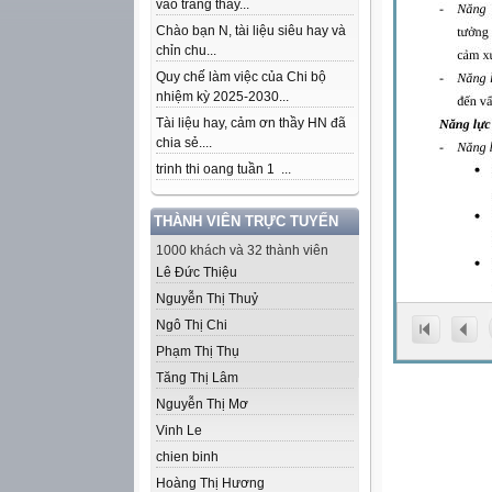
vào trang thầy...
Chào bạn N, tài liệu siêu hay và
chỉn chu...
Quy chế làm việc của Chi bộ
nhiệm kỳ 2025-2030...
Tài liệu hay, cảm ơn thầy HN đã
chia sẻ....
trinh thi oang tuần 1 ...
THÀNH VIÊN TRỰC TUYẾN
1000 khách và 32 thành viên
Lê Đức Thiệu
Nguyễn Thị Thuỷ
Ngô Thị Chi
Phạm Thị Thụ
Tăng Thị Lâm
Nguyễn Thị Mơ
Vinh Le
chien binh
Hoàng Thị Hương