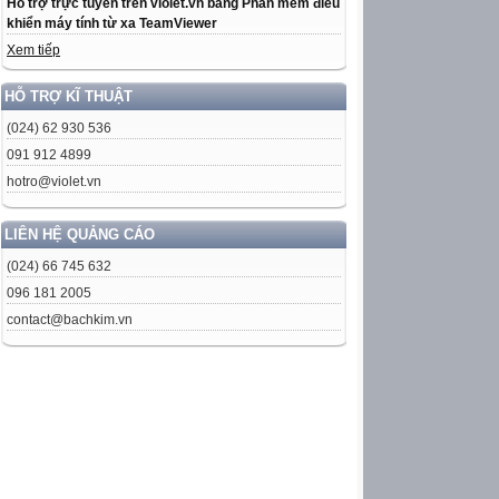
Hỗ trợ trực tuyến trên violet.vn bằng Phần mềm điều
khiển máy tính từ xa TeamViewer
Xem tiếp
HỖ TRỢ KĨ THUẬT
(024) 62 930 536
091 912 4899
hotro@violet.vn
LIÊN HỆ QUẢNG CÁO
(024) 66 745 632
096 181 2005
contact@bachkim.vn