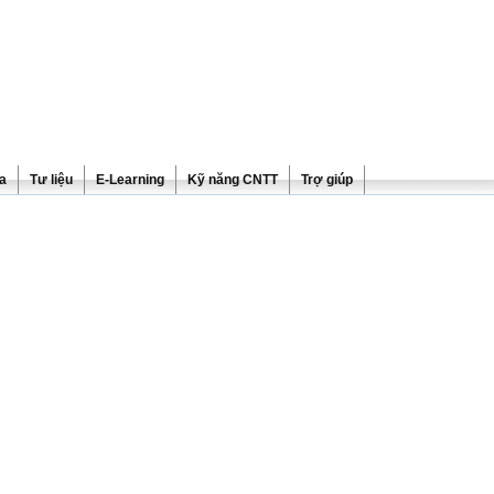
ra
Tư liệu
E-Learning
Kỹ năng CNTT
Trợ giúp