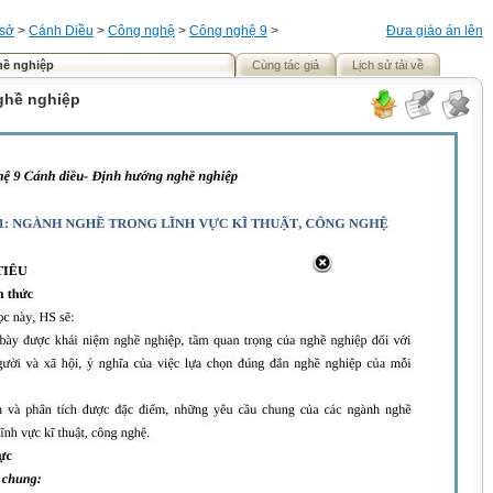
 sở
>
Cánh Diều
>
Công nghệ
>
Công nghệ 9
>
Đưa giáo án lên
ề nghiệp
Cùng tác giả
Lịch sử tải về
ghề nghiệp