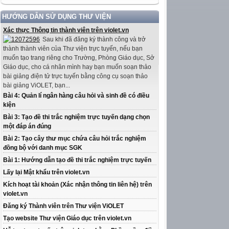
HƯỚNG DẪN SỬ DỤNG THƯ VIỆN
Xác thực Thông tin thành viên trên violet.vn
Sau khi đã đăng ký thành công và trở
thành thành viên của Thư viện trực tuyến, nếu bạn
muốn tạo trang riêng cho Trường, Phòng Giáo dục, Sở
Giáo dục, cho cá nhân mình hay bạn muốn soạn thảo
bài giảng điện tử trực tuyến bằng công cụ soạn thảo
bài giảng ViOLET, bạn...
Bài 4: Quản lí ngân hàng câu hỏi và sinh đề có điều
kiện
Bài 3: Tạo đề thi trắc nghiệm trực tuyến dạng chọn
một đáp án đúng
Bài 2: Tạo cây thư mục chứa câu hỏi trắc nghiệm
đồng bộ với danh mục SGK
Bài 1: Hướng dẫn tạo đề thi trắc nghiệm trực tuyến
Lấy lại Mật khẩu trên violet.vn
Kích hoạt tài khoản (Xác nhận thông tin liên hệ) trên
violet.vn
Đăng ký Thành viên trên Thư viện ViOLET
Tạo website Thư viện Giáo dục trên violet.vn