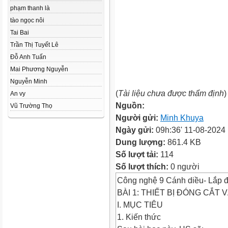
phạm thanh là
tào ngọc nôi
Tai Bai
Trần Thị Tuyết Lê
Đỗ Anh Tuấn
Mai Phương Nguyễn
Nguyễn Minh
(
Tài liệu chưa được thẩm định
)
An vy
Nguồn:
Vũ Trường Thọ
Người gửi:
Minh Khuya
Ngày gửi:
09h:36' 11-08-2024
Dung lượng:
861.4 KB
Số lượt tải:
114
Số lượt thích:
0 người
Công nghệ 9 Cánh diều- Lắp đ
BÀI 1: THIẾT BỊ ĐÓNG CẮT 
I. MỤC TIÊU
1. Kiến thức