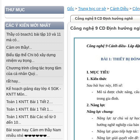
Gốc
>
Trung học cơ sở
>
Cánh Diều
>
Côn
THƯ MỤC
Công nghệ 9 CD Định hướng nghề
CÁC Ý KIẾN MỚI NHẤT
Công nghệ 9 CD Định hướng ng
Thầy có bsach1 bài tập 10 và 11
mà có...
Cảm ơn thầy!...
Biểu tập thể Chi bộ xây dựng
nhiệm vụ trọng...
Chương trình công tác trọng tâm
của cá nhân Quý...
rất hay...
Kế hoạch giảng dạy lớp 4 SGK -
KNTT Môn...
Toán 1 KNTT. Bài 1 Tiết 2....
Toán 1 KNTT. Bài 1 Tiết 1....
Toán 1 KNTT. Bài Các số từ 0
đến 10...
Bài soạn hay. Cảm ơn thầy Nam
nhiều nhé ❤️❤️❤️❤️❤️❤️...