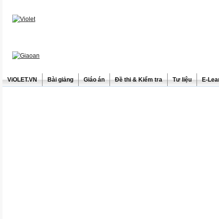
ViOLET.VN
Bài giảng
Giáo án
Đề thi & Kiểm tra
Tư liệu
E-Lea