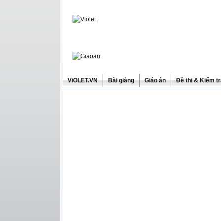
ViOLET.VN
Bài giảng
Giáo án
Đề thi & Kiểm t