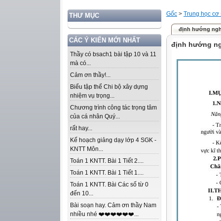
Gốc
>
Trung học cơ
THƯ MỤC
định hướng ngh
CÁC Ý KIẾN MỚI NHẤT
định hướng ng
Thầy có bsach1 bài tập 10 và 11
mà có...
Cảm ơn thầy!...
Biểu tập thể Chi bộ xây dựng
nhiệm vụ trọng...
Chương trình công tác trọng tâm
của cá nhân Quý...
rất hay...
Kế hoạch giảng dạy lớp 4 SGK -
KNTT Môn...
Toán 1 KNTT. Bài 1 Tiết 2....
Toán 1 KNTT. Bài 1 Tiết 1....
Toán 1 KNTT. Bài Các số từ 0
đến 10...
Bài soạn hay. Cảm ơn thầy Nam
nhiều nhé ❤️❤️❤️❤️❤️❤️...