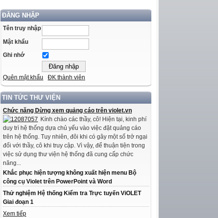
ĐĂNG NHẬP
Tên truy nhập
Mật khẩu
Ghi nhớ
Quên mật khẩu
ĐK thành viên
TIN TỨC THƯ VIỆN
Chức năng Dừng xem quảng cáo trên violet.vn
Kính chào các thầy, cô! Hiện tại, kinh phí
duy trì hệ thống dựa chủ yếu vào việc đặt quảng cáo
trên hệ thống. Tuy nhiên, đôi khi có gây một số trở ngại
đối với thầy, cô khi truy cập. Vì vậy, để thuận tiện trong
việc sử dụng thư viện hệ thống đã cung cấp chức
năng...
Khắc phục hiện tượng không xuất hiện menu Bộ
công cụ Violet trên PowerPoint và Word
Thử nghiệm Hệ thống Kiểm tra Trực tuyến ViOLET
Giai đoạn 1
Xem tiếp