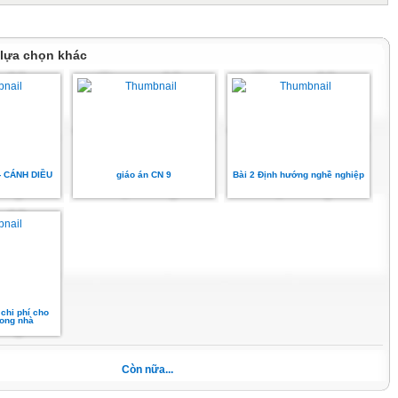
ương pháp Phương án ứng
 lựa chọn khác
và công cụ dụng CNTT
- CÁNH DIỀU
giáo án CN 9
Bài 2 Định hướng nghề nghiệp
n thức mới - Thảo
 chi phí cho
rong nhà
Còn nữa...