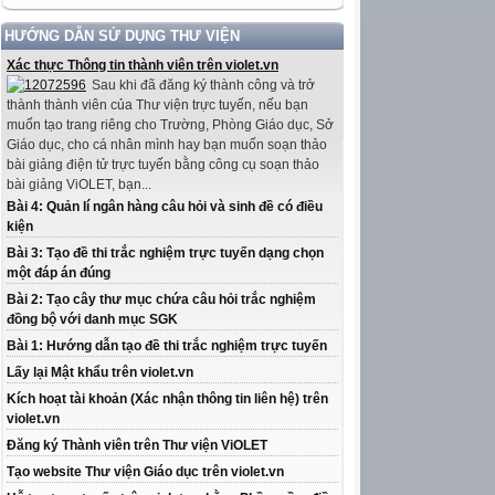
HƯỚNG DẪN SỬ DỤNG THƯ VIỆN
Xác thực Thông tin thành viên trên violet.vn
Sau khi đã đăng ký thành công và trở
thành thành viên của Thư viện trực tuyến, nếu bạn
muốn tạo trang riêng cho Trường, Phòng Giáo dục, Sở
Giáo dục, cho cá nhân mình hay bạn muốn soạn thảo
bài giảng điện tử trực tuyến bằng công cụ soạn thảo
bài giảng ViOLET, bạn...
Bài 4: Quản lí ngân hàng câu hỏi và sinh đề có điều
kiện
Bài 3: Tạo đề thi trắc nghiệm trực tuyến dạng chọn
một đáp án đúng
Bài 2: Tạo cây thư mục chứa câu hỏi trắc nghiệm
đồng bộ với danh mục SGK
Bài 1: Hướng dẫn tạo đề thi trắc nghiệm trực tuyến
Lấy lại Mật khẩu trên violet.vn
Kích hoạt tài khoản (Xác nhận thông tin liên hệ) trên
violet.vn
Đăng ký Thành viên trên Thư viện ViOLET
Tạo website Thư viện Giáo dục trên violet.vn