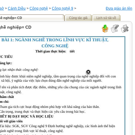
 sở
>
Cánh Diều
>
Công nghệ
>
Công nghệ 9
>
Đưa giáo án lên
ề nghiệp= CD
Cùng tác giả
Lịch sử tải về
hề nghiệp= CD