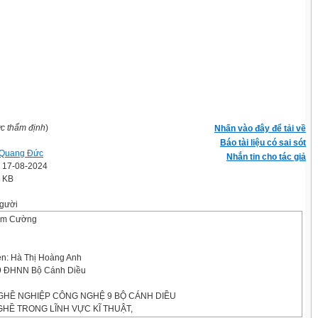
ợc thẩm định
)
Nhấn vào đây để tải về
Báo tài liệu có sai sót
 Quang Đức
Nhắn tin cho tác giả
' 17-08-2024
8 KB
gười
am Cường
iên: Hà Thị Hoàng Anh
9 ĐHNN Bộ Cánh Diều
HỀ NGHIỆP CÔNG NGHỆ 9 BỘ CÁNH DIỀU
GHỀ TRONG LĨNH VỰC KĨ THUẬT,