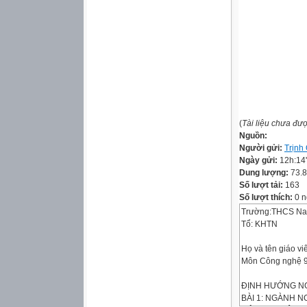
(
Tài liệu chưa đư
Nguồn:
Người gửi:
Trịnh
Ngày gửi:
12h:14
Dung lượng:
73.
Số lượt tải:
163
Số lượt thích:
0 n
Trường:THCS N
Tổ: KHTN
Họ và tên giáo v
Môn Công nghệ 
ĐỊNH HƯỚNG NG
BÀI 1: NGÀNH N