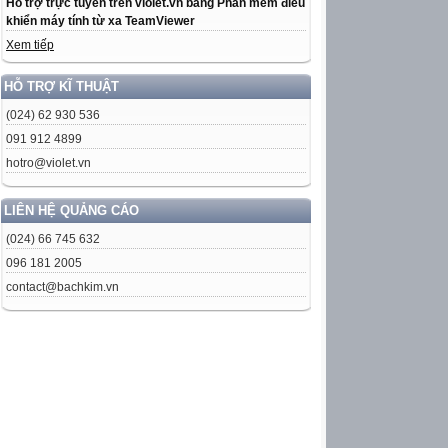
Hỗ trợ trực tuyến trên violet.vn bằng Phần mềm điều
khiển máy tính từ xa TeamViewer
Xem tiếp
HỖ TRỢ KĨ THUẬT
(024) 62 930 536
091 912 4899
hotro@violet.vn
LIÊN HỆ QUẢNG CÁO
(024) 66 745 632
096 181 2005
contact@bachkim.vn