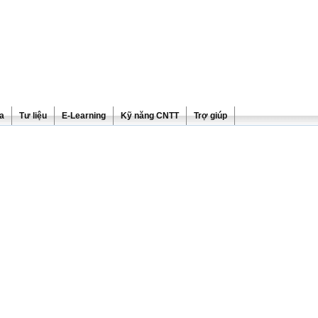
ra
Tư liệu
E-Learning
Kỹ năng CNTT
Trợ giúp