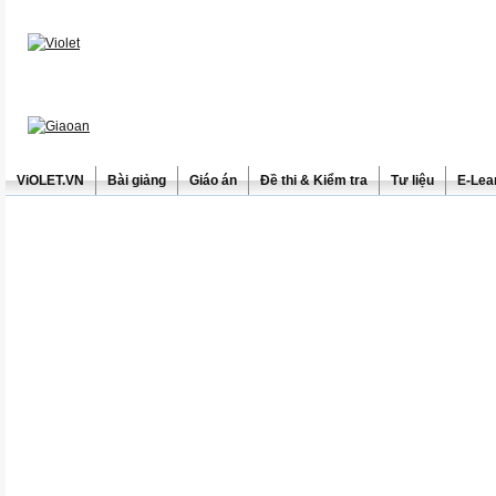
ViOLET.VN
Bài giảng
Giáo án
Đề thi & Kiểm tra
Tư liệu
E-Lea