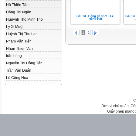
Hồ Thiện Tâm
Đặng Thị Ngân
Bài 13. Tiếng gà trưa - Lê
Bài 13.
Hồng Hải
.
Huøynh Thò Minh Thö
Lý Xi Muội
1
2
Huỳnh Thị Thu Lan
Phạm Văn Tiến
Nhan Thien Van
trần hồng
Nguyễn Thị Hồng Tân
Trần Văn Duẩn
Lê Công Hoà
©
Đơn vị chủ quản: Cô
Giấy phép mạng 