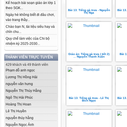
Kế hoạch bài soạn giáo án lớp 1
theo SGK...
Bài 13. Tiếng gà trưa - Nguyễn
Bài 13
Thị Nga
Ngày hè không biết đi đâu chơi,
vào trang thầy...
Chào bạn N, tài liệu siêu hay và
chỉn chu...
Quy chế làm việc của Chi bộ
nhiệm kỳ 2025-2030...
Giáo án: Tiếng gà trưa ( tiết 2)
Bài 1
THÀNH VIÊN TRỰC TUYẾN
... Nguyễn Thanh Xuân
429 khách và 49 thành viên
Phạm đỗ anh ngọc
Lương Thị Hồng Hải
nguyễn văn hưng
Nguyễn Thị Thúy Hằng
Ngô Thị Hải Phúc
Bài 13. Tiếng gà trưa - Lê Thị
Bài 13.
Bích Ngọc
Hoàng Thị Hoan
Lê Thị Huyền
nguyễn thúy hằng
Nguyễn Ngọc Ảnh