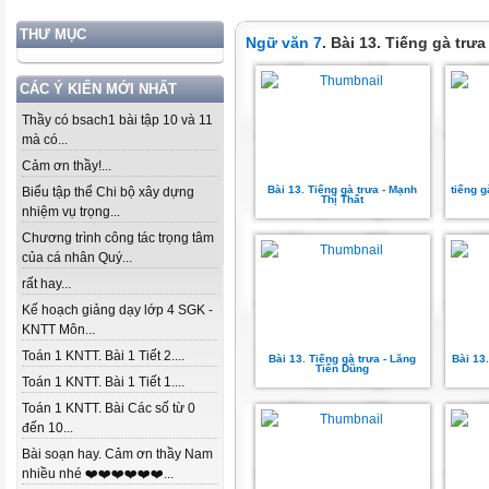
THƯ MỤC
Ngữ văn 7
. Bài 13. Tiếng gà trưa
CÁC Ý KIẾN MỚI NHẤT
Thầy có bsach1 bài tập 10 và 11
mà có...
Cảm ơn thầy!...
Bài 13. Tiếng gà trưa - Mạnh
tiếng g
Biểu tập thể Chi bộ xây dựng
Thị Thất
nhiệm vụ trọng...
Chương trình công tác trọng tâm
của cá nhân Quý...
rất hay...
Kế hoạch giảng dạy lớp 4 SGK -
KNTT Môn...
Toán 1 KNTT. Bài 1 Tiết 2....
Bài 13. Tiếng gà trưa - Lăng
Bài 13
Tiến Dũng
Toán 1 KNTT. Bài 1 Tiết 1....
Toán 1 KNTT. Bài Các số từ 0
đến 10...
Bài soạn hay. Cảm ơn thầy Nam
nhiều nhé ❤️❤️❤️❤️❤️❤️...