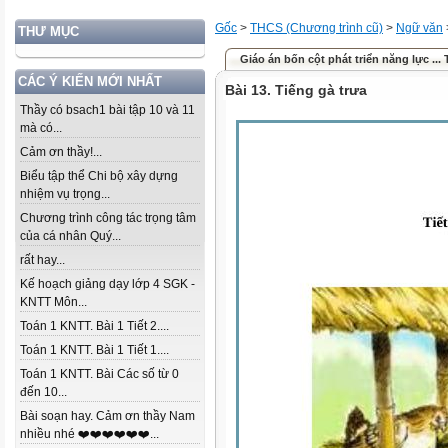
Gốc
>
THCS (Chương trình cũ)
>
Ngữ văn
THƯ MỤC
Giáo án bốn cột phát triển năng lực ... 
CÁC Ý KIẾN MỚI NHẤT
Bài 13. Tiếng gà trưa
Thầy có bsach1 bài tập 10 và 11
mà có...
Cảm ơn thầy!...
Biểu tập thể Chi bộ xây dựng
nhiệm vụ trọng...
Chương trình công tác trọng tâm
của cá nhân Quý...
rất hay...
Kế hoạch giảng dạy lớp 4 SGK -
KNTT Môn...
Toán 1 KNTT. Bài 1 Tiết 2....
Toán 1 KNTT. Bài 1 Tiết 1....
Toán 1 KNTT. Bài Các số từ 0
đến 10...
Bài soạn hay. Cảm ơn thầy Nam
nhiều nhé ❤️❤️❤️❤️❤️❤️...