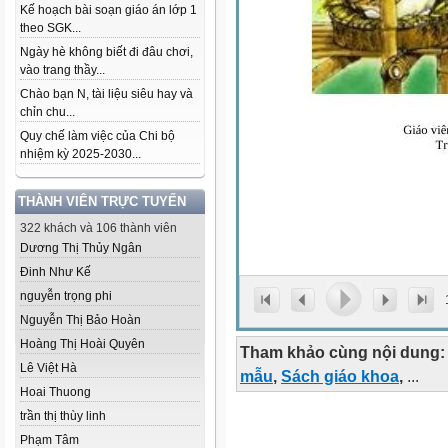
Kế hoạch bài soạn giáo án lớp 1
theo SGK...
Ngày hè không biết đi đâu chơi,
vào trang thầy...
Chào bạn N, tài liệu siêu hay và
chỉn chu...
Quy chế làm việc của Chi bộ
nhiệm kỳ 2025-2030...
THÀNH VIÊN TRỰC TUYẾN
322 khách và 106 thành viên
Dương Thị Thủy Ngân
Đinh Như Kế
nguyễn trọng phi
Nguyễn Thị Bảo Hoàn
Hoàng Thị Hoài Quyên
Tham khảo cùng nội dung:
Lê Việt Hà
mẫu
,
Sách giáo khoa
,
...
Hoai Thuong
trần thị thùy linh
Phạm Tâm