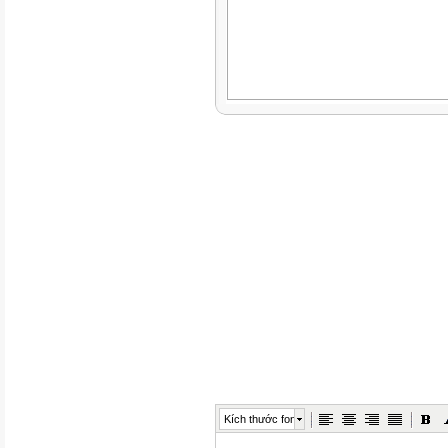
GIÁO ÁN
Tiết 54: Tiếng gà trưa

Giáo viên: Nguyễn Thị Hương
Trường THCS Bình Minh
Kích thước font