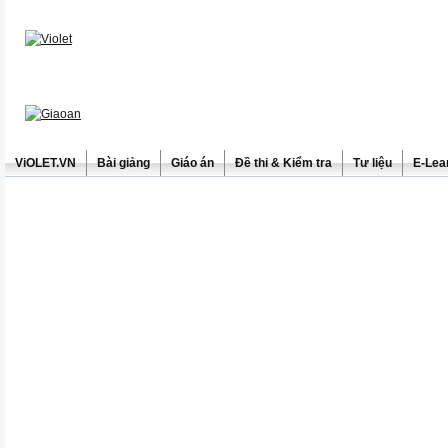
ViOLET.VN
Bài giảng
Giáo án
Đề thi & Kiểm tra
Tư liệu
E-Lea