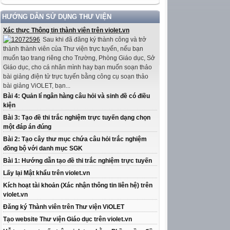
HƯỚNG DẪN SỬ DỤNG THƯ VIỆN
Xác thực Thông tin thành viên trên violet.vn
Sau khi đã đăng ký thành công và trở
thành thành viên của Thư viện trực tuyến, nếu bạn
muốn tạo trang riêng cho Trường, Phòng Giáo dục, Sở
Giáo dục, cho cá nhân mình hay bạn muốn soạn thảo
bài giảng điện tử trực tuyến bằng công cụ soạn thảo
bài giảng ViOLET, bạn...
Bài 4: Quản lí ngân hàng câu hỏi và sinh đề có điều
kiện
Bài 3: Tạo đề thi trắc nghiệm trực tuyến dạng chọn
một đáp án đúng
Bài 2: Tạo cây thư mục chứa câu hỏi trắc nghiệm
đồng bộ với danh mục SGK
Bài 1: Hướng dẫn tạo đề thi trắc nghiệm trực tuyến
Lấy lại Mật khẩu trên violet.vn
Kích hoạt tài khoản (Xác nhận thông tin liên hệ) trên
violet.vn
Đăng ký Thành viên trên Thư viện ViOLET
Tạo website Thư viện Giáo dục trên violet.vn