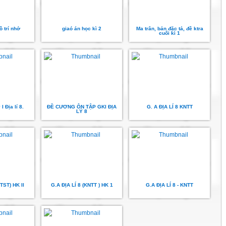
ồ trí nhớ
giaó án học kì 2
Ma trân, bản đặc tả, đề ktra
cuối kì 1
I Địa lí 8.
ĐỀ CƯƠNG ÔN TẬP GKI ĐỊA
G. A ĐỊA LÍ 8 KNTT
LÝ 8
TST) HK II
G.A ĐỊA LÍ 8 (KNTT ) HK 1
G.A ĐỊA LÍ 8 - KNTT