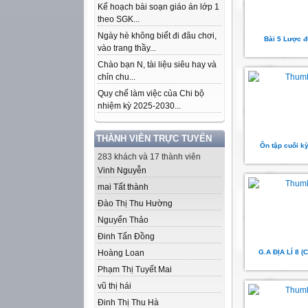
Kế hoạch bài soạn giáo án lớp 1
theo SGK...
Ngày hè không biết đi đâu chơi,
Bài 5 Lược đ
vào trang thầy...
Chào bạn N, tài liệu siêu hay và
chỉn chu...
Quy chế làm việc của Chi bộ
nhiệm kỳ 2025-2030...
THÀNH VIÊN TRỰC TUYẾN
Ôn tập cuối kỳ 
283 khách và 17 thành viên
Vinh Nguyễn
mai Tất thành
Đào Thị Thu Hường
Nguyển Thảo
Đinh Tấn Đồng
Hoàng Loan
G.A ĐỊA LÍ 8 (C
Phạm Thị Tuyết Mai
vũ thị hái
Đinh Thị Thu Hà