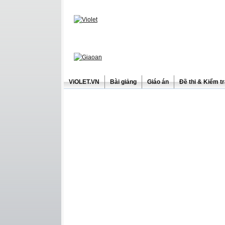
ViOLET.VN
Bài giảng
Giáo án
Đề thi & Kiểm t