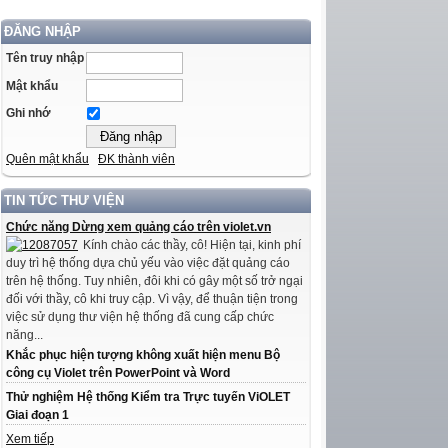
ĐĂNG NHẬP
Tên truy nhập
Mật khẩu
Ghi nhớ
Quên mật khẩu
ĐK thành viên
TIN TỨC THƯ VIỆN
Chức năng Dừng xem quảng cáo trên violet.vn
Kính chào các thầy, cô! Hiện tại, kinh phí
duy trì hệ thống dựa chủ yếu vào việc đặt quảng cáo
trên hệ thống. Tuy nhiên, đôi khi có gây một số trở ngại
đối với thầy, cô khi truy cập. Vì vậy, để thuận tiện trong
việc sử dụng thư viện hệ thống đã cung cấp chức
năng...
Khắc phục hiện tượng không xuất hiện menu Bộ
công cụ Violet trên PowerPoint và Word
Thử nghiệm Hệ thống Kiểm tra Trực tuyến ViOLET
Giai đoạn 1
Xem tiếp