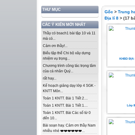
THƯ MỤC
Gốc
>
Trung h
Địa lí 8
> (17 bà
CÁC Ý KIẾN MỚI NHẤT
Thầy có bsach1 bài tập 10 và 11
mà có...
Cảm ơn thầy!...
Biểu tập thể Chi bộ xây dựng
nhiệm vụ trọng...
KHBD ĐỊA 
Chương trình công tác trọng tâm
của cá nhân Quý...
rất hay...
Kế hoạch giảng dạy lớp 4 SGK -
KNTT Môn...
Toán 1 KNTT. Bài 1 Tiết 2....
Toán 1 KNTT. Bài 1 Tiết 1....
Lớp 8
Toán 1 KNTT. Bài Các số từ 0
đến 10...
Bài soạn hay. Cảm ơn thầy Nam
nhiều nhé ❤️❤️❤️❤️❤️❤️...