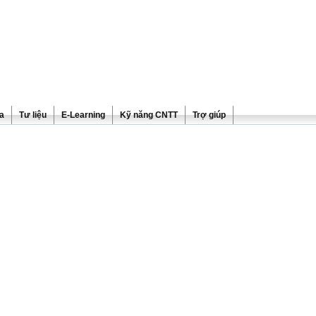
ra
Tư liệu
E-Learning
Kỹ năng CNTT
Trợ giúp