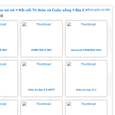
ọc cơ sở
>
Kết nối Tri thức và Cuộc sống
>
Địa lí
>
Đưa giáo án lên
i)
8 HK2
KHBD ĐỊA 8 HK1
/present/-14984566.html
.
Giáo án Địa lí 8 KNTT
Giáo án học kì 1