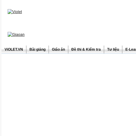
ViOLET.VN
Bài giảng
Giáo án
Đề thi & Kiểm tra
Tư liệu
E-Lea