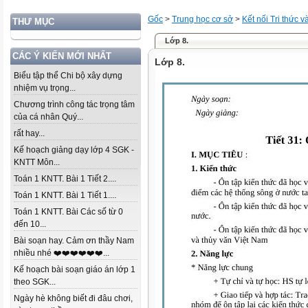
Gốc
>
Trung học cơ sở
>
Kết nối Tri thức 
THƯ MỤC
Lớp 8.
CÁC Ý KIẾN MỚI NHẤT
Lớp 8.
Biểu tập thể Chi bộ xây dựng
nhiệm vụ trọng...
Chương trình công tác trọng tâm
của cá nhân Quý...
rất hay...
Kế hoạch giảng dạy lớp 4 SGK -
KNTT Môn...
Toán 1 KNTT. Bài 1 Tiết 2....
Toán 1 KNTT. Bài 1 Tiết 1....
Toán 1 KNTT. Bài Các số từ 0
đến 10...
Bài soạn hay. Cảm ơn thầy Nam
nhiều nhé ❤️❤️❤️❤️❤️❤️...
Kế hoạch bài soạn giáo án lớp 1
theo SGK...
Ngày hè không biết đi đâu chơi,