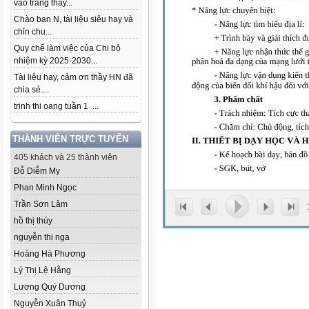
vào trang thầy...
Chào bạn N, tài liệu siêu hay và
chỉn chu...
Quy chế làm việc của Chi bộ
nhiệm kỳ 2025-2030...
Tài liệu hay, cảm ơn thầy HN đã
chia sẻ....
trinh thi oang tuần 1 ...
THÀNH VIÊN TRỰC TUYẾN
405 khách và 25 thành viên
Đỗ Diễm My
Phan Minh Ngọc
Trần Sơn Lâm
hồ thị thúy
nguyễn thị nga
Hoàng Hà Phương
Lý Thị Lệ Hằng
Lương Quý Dương
Nguyễn Xuân Thuỷ