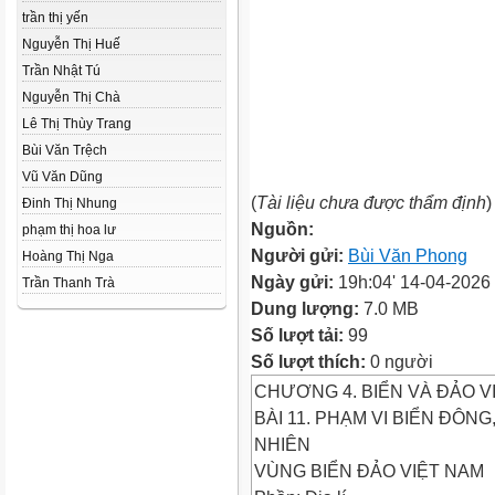
trần thị yến
Nguyễn Thị Huế
Trần Nhật Tú
Nguyễn Thị Chà
Lê Thị Thùy Trang
Bùi Văn Trệch
Vũ Văn Dũng
(
Tài liệu chưa được thẩm định
)
Đinh Thị Nhung
Nguồn:
phạm thị hoa lư
Người gửi:
Bùi Văn Phong
Hoàng Thị Nga
Ngày gửi:
19h:04' 14-04-2026
Trần Thanh Trà
Dung lượng:
7.0 MB
Số lượt tải:
99
Số lượt thích:
0 người
CHƯƠNG 4. BIỂN VÀ ĐẢO V
BÀI 11. PHẠM VI BIỂN ĐÔN
NHIÊN
VÙNG BIỂN ĐẢO VIỆT NAM