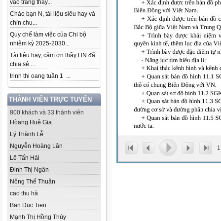
vào trang thầy...
Chào bạn N, tài liệu siêu hay và
chỉn chu...
Quy chế làm việc của Chi bộ
nhiệm kỳ 2025-2030...
Tài liệu hay, cảm ơn thầy HN đã
chia sẻ....
trinh thi oang tuần 1 ...
THÀNH VIÊN TRỰC TUYẾN
800 khách và 33 thành viên
Hòang Huệ Gia
Lý Thành Lễ
Nguyễn Hoàng Lân
1
Lê Tấn Hải
Đinh Thị Ngân
Nông Thế Thuận
cao thu hà
Ban Duc Tien
Mạnh Thị Hồng Thúy