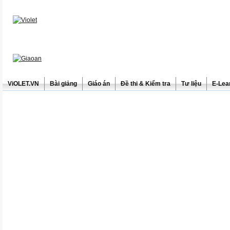
ViOLET.VN
Bài giảng
Giáo án
Đề thi & Kiểm tra
Tư liệu
E-Lea