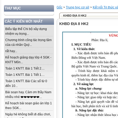
Gốc
>
Trung học cơ sở
>
Kết nối Tri thức 
THƯ MỤC
KHBD ĐỊA 8 HK2
CÁC Ý KIẾN MỚI NHẤT
KHBD ĐỊA 8 HK2
Biểu tập thể Chi bộ xây dựng
nhiệm vụ trọng...
Chương trình công tác trọng tâm
của cá nhân Quý...
rất hay...
Kế hoạch giảng dạy lớp 4 SGK -
KNTT Môn...
Toán 1 KNTT. Bài 1 Tiết 2....
Toán 1 KNTT. Bài 1 Tiết 1....
Toán 1 KNTT. Bài Các số từ 0
đến 10...
Bài soạn hay. Cảm ơn thầy Nam
nhiều nhé ❤️❤️❤️❤️❤️❤️...
Kế hoạch bài soạn giáo án lớp 1
theo SGK...
Ngày hè không biết đi đâu chơi,