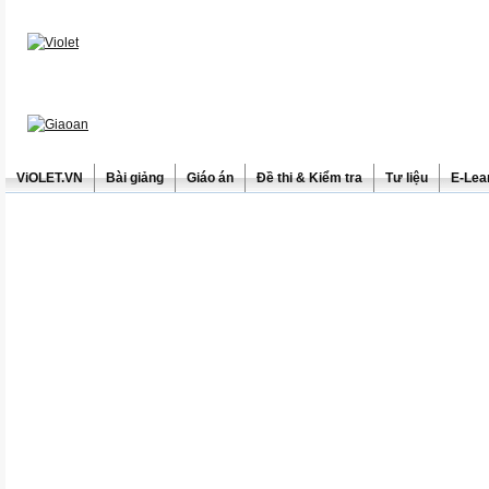
ViOLET.VN
Bài giảng
Giáo án
Đề thi & Kiểm tra
Tư liệu
E-Lea