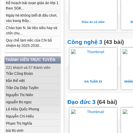
Kế hoạch bài soạn giáo án lớp 1
theo SGK...
Ngày hè không biết đi đâu chơi,
vào trang thầy...
Giáo án cả năm
B
Chào bạn N, tài liệu siêu hay và
chỉn chu...
Quy chế làm việc của Chi bộ
Công nghệ 3
(43 bài)
nhiệm kỳ 2025-2030...
THÀNH VIÊN TRỰC TUYẾN
221 khách và 57 thành viên
Trần Công Đoàn
trần thế việt
GA TUẦN 33
NHẬN
Trần Dạ Diệp Tuyền
Nguyễn Thị Niên
Đạo đức 3
(64 bài)
nguyễn thị ngọc
Lê Hữu Quốc Phong
Nguyễn Chí Hiếu
Phạm Thị Nghĩa
bùi thị vinh