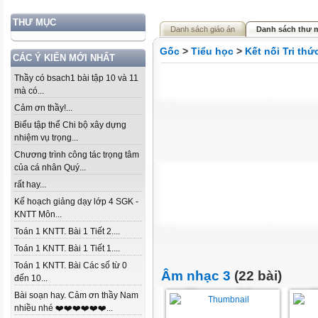
THƯ MỤC
Danh sách giáo án
Danh sách thư 
Gốc
>
Tiểu học
>
Kết nối Tri th
CÁC Ý KIẾN MỚI NHẤT
Thầy có bsach1 bài tập 10 và 11
mà có...
Cảm ơn thầy!...
Biểu tập thể Chi bộ xây dựng
nhiệm vụ trọng...
Chương trình công tác trọng tâm
của cá nhân Quý...
rất hay...
Kế hoạch giảng dạy lớp 4 SGK -
KNTT Môn...
Toán 1 KNTT. Bài 1 Tiết 2....
Toán 1 KNTT. Bài 1 Tiết 1....
Toán 1 KNTT. Bài Các số từ 0
Âm nhạc 3
(22 bài)
đến 10...
Bài soạn hay. Cảm ơn thầy Nam
nhiều nhé ❤️❤️❤️❤️❤️❤️...