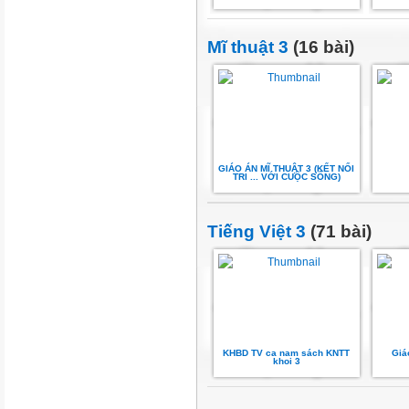
Mĩ thuật 3
(16 bài)
GIÁO ÁN MĨ THUẬT 3 (KẾT NỐI
TRI ... VỚI CUỘC SỐNG)
Tiếng Việt 3
(71 bài)
KHBD TV ca nam sách KNTT
Giá
khoi 3