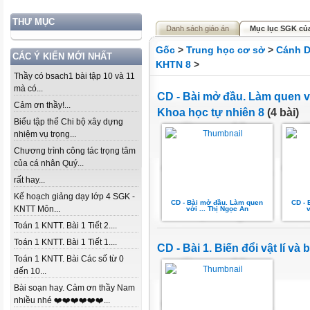
THƯ MỤC
Danh sách giáo án
Mục lục SGK củ
Gốc
>
Trung học cơ sở
>
Cánh D
CÁC Ý KIẾN MỚI NHẤT
KHTN 8
>
Thầy có bsach1 bài tập 10 và 11
mà có...
CD - Bài mở đầu. Làm quen v
Cảm ơn thầy!...
Khoa học tự nhiên 8
(4 bài)
Biểu tập thể Chi bộ xây dựng
nhiệm vụ trọng...
Chương trình công tác trọng tâm
của cá nhân Quý...
rất hay...
Kế hoạch giảng dạy lớp 4 SGK -
CD - Bài mở đầu. Làm quen
CD -
KNTT Môn...
với ... Thị Ngọc An
v
Toán 1 KNTT. Bài 1 Tiết 2....
Toán 1 KNTT. Bài 1 Tiết 1....
CD - Bài 1. Biến đổi vật lí và
Toán 1 KNTT. Bài Các số từ 0
đến 10...
Bài soạn hay. Cảm ơn thầy Nam
nhiều nhé ❤️❤️❤️❤️❤️❤️...