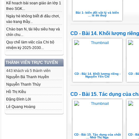
Kế hoạch bài soạn giáo án lớp 1
theo SGK...
Bài 1- biến đổi vật lý và biến
... lê thi thuý
Ngày hè không biết đi đâu chơi,
vào trang thầy...
Chào bạn N, tài liệu siêu hay và
CD - Bài 14. Khối lượng riên
chỉn chu...
Quy chế làm việc của Chi bộ
nhiệm kỳ 2025-2030...
THÀNH VIÊN TRỰC TUYẾN
443 khách và 5 thành viên
CD - Bài 14. Khối lượng riêng -
CD - Bà
Nguyễn Yến Chi
Nguyễn Bá Thanh Huyền
Nguyễn Thanh Thủy
Hồ Thị Kiều
CD - Bài 15. Tác dụng của chấ
Đặng Đình Lới
Lê Quang Hoàng
CD - Bài 15. Tác dụng của chất
CD - Bà
... Nhữ Thị Nga