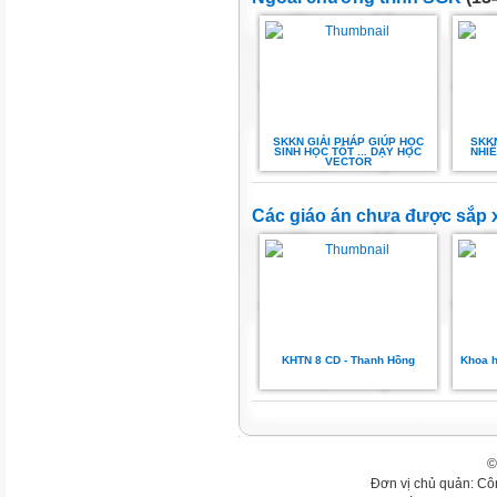
SKKN GIẢI PHÁP GIÚP HỌC
SKK
SINH HỌC TỐT ... DẠY HỌC
NHIÊ
VECTOR
Các giáo án chưa được sắp 
KHTN 8 CD - Thanh Hồng
Khoa h
©
Đơn vị chủ quản: Cô