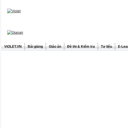
ViOLET.VN
Bài giảng
Giáo án
Đề thi & Kiểm tra
Tư liệu
E-Lea