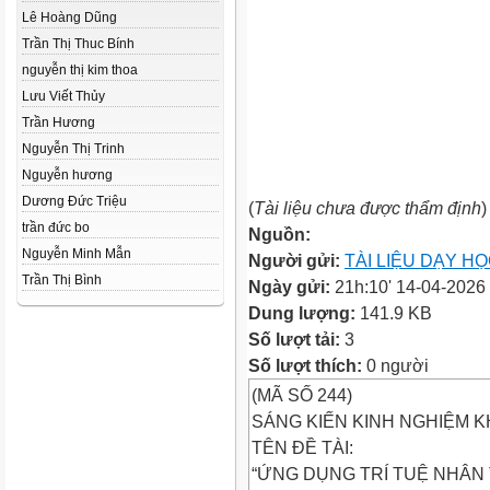
Lê Hoàng Dũng
Trần Thị Thuc Bính
nguyễn thị kim thoa
Lưu Viết Thủy
Trần Hương
Nguyễn Thị Trinh
Nguyễn hương
Dương Đức Triệu
(
Tài liệu chưa được thẩm định
)
trần đức bo
Nguồn:
Nguyễn Minh Mẫn
Người gửi:
TÀI LIỆU DẠY H
Trần Thị Bình
Ngày gửi:
21h:10' 14-04-2026
Dung lượng:
141.9 KB
Số lượt tải:
3
Số lượt thích:
0 người
(MÃ SỐ 244)
SÁNG KIẾN KINH NGHIỆM 
TÊN ĐỀ TÀI:
“ỨNG DỤNG TRÍ TUỆ NHÂN 