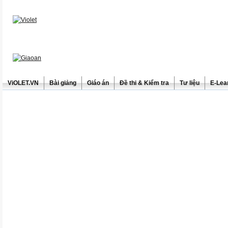
ViOLET.VN
Bài giảng
Giáo án
Đề thi & Kiểm tra
Tư liệu
E-Lea